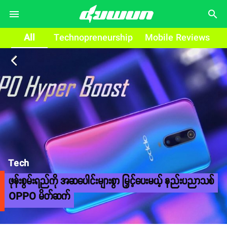
search
All
Technopreneurship
Mobile Reviews
arrow_back_ios
Tech
ဖုန်းစွမ်းရည်ကို အဆပေါင်းများစွာ မြှင့်ပေးမယ့် နည်းပညာသစ်
OPPO မိတ်ဆက်