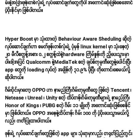
မ်းနဲ့အခြားဖုန်းတစ်လုံးရဲ့ လုပ်ဆောင်ချက်တွေကိုပါ အကောင်းဆုံးဖြစ်စေအောင်
ပံ့ပိုးနိုင်မှာ ဖြစ်ပါတယ်။
Hyper Boost မှာ သုံးထားတဲ့ Behaviour Aware Sheduling ဆိုတဲ့
လုပ်ဆောင်ချက်ဟာ စမတ်ဖုန်းတစ်လုံးရဲ့ ပုံမှန် linux kernel မှာ သုံးနေတဲ့
၂၀ မီလီစက္ကန့်အစား ဝ.၂ စက္ကန့်ထဲနဲ့hardware ကြိမ်နှုန်းကို ညှိပေးသွားမှာ
ပါ။ဒါ့အပြင် Qualcomm နဲ့MediaTek စတဲ့ ချပ်စ်ကုမ္ပဏီတွေနဲ့ပေါင်းပြီး
app တွေကို loading လုပ်တဲ့ အချိန်ကို ၃၁.၉% ပိုပြီး တိုတောင်းစေမယ်လို့
ဆိုပါတယ်။
ဂိမ်းပိုင်းမှာတော့ OPPO ဟာ နာမည်ကြီးဂိမ်းကုမ္ပဏီတွေ ဖြစ်တဲ့ Tencent ၊
Netease ၊ Unreal ၊ Unity စတဲ့ ထိပ်တန်းဂိမ်းကုမ္ပဏီများရဲ့ နာမည်ကြီး
Honor of Kings ၊ PUBG စတဲ့ ဂိမ်း ၁၁ မျိုးကို အကောင်းဆုံးဖြစ်စေနိုင်
မှာ ဖြစ်ပါတယ်။ OPPO အနေနဲ့ထိပ်တန်း ဂိမ်း ၁၀၀ ကို ပံ့ပိုးပေးသွားမယ်လို့
လည်း ကတိပြုထားပါတယ်။
ဖုန်းရဲ့ လုပ်ဆောင်ချက်တွေဖြစ်တဲ့ app များ သုံးရာမှာလည်း တရုတ်ပြည်တွင်း