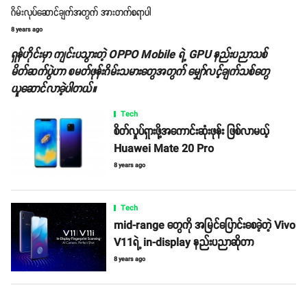
ဂိမ်းလုပ်ဆောင်ချက်အတွက် အားတက်စရာပါ
8 years ago
ရှန်ဟိုင်းမှာ ကျင်းပသွားတဲ့ OPPO Mobile ရဲ့ GPU နည်းပညာသစ်
မိတ်ဆက်ပွဲဟာ စမတ်ဖုန်းဂိမ်းသမားတွေအတွက် မျှော်လင့်ချက်သစ်တွေ
ယူဆောင်လာခဲ့ပါတယ်။
Tech
စိတ်လှုပ်ရှားဖို့အကောင်းဆုံးဖုန်း ဖြစ်လာမယ့်
Huawei Mate 20 Pro
8 years ago
Tech
mid-range တွေကို အမြင်ပြောင်းစေခဲ့တဲ့ Vivo
V11ရဲ့ in-display နည်းပညာဆိုတာ
8 years ago