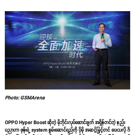
Photo: GSMArena
OPPO Hyper Boost ဆိုတဲ့ မိုဘိုင်းလုပ်ဆောင်ချက် အရှိန်တင်တဲ့ နည်း
ပညာဟာ ဖုန်းရဲ့ system စွမ်းဆောင်ရည်ကို ပိုမို အဆင့်မြှင့်တင် ပေးသလို ဂိ