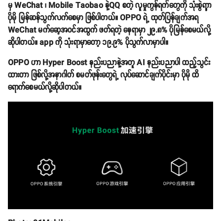
မှ WeChat ၊ Mobile Taobao နဲ့QQ စတဲ့ လူမှုကွန်ရက်တွေကို သုံးစွဲရာှာ
ပိုမို မြန်ဆန်သွက်လက်စေမှာ ဖြစ်ပါတယ်။ OPPO ရဲ့ ထုတ်ပြန်ချက်အရ
WeChat မက်ဆေ့အဝင်အထွက် ဖတ်ရတဲ့ နေရာမှာ ၂၉.၈% ပိုမြန်စေမယ်လို့
ဆိုပါတယ်။ app ကို သုံးရာမှာတော့ ၁၉.၉% ပိုသွက်လာမှာပါ။
OPPO ဟာ Hyper Boost နည်းပညာနဲ့အတူ AI နည်းပညာပါ ထည့်သွင်း
ထားတာ ဖြစ်လို့အနာဂါတ် စမတ်ဖုန်းတွေရဲ့ လုပ်ဆောင်ချက်ပိုင်းမှာ ပိုမို ထိ
ရောက်စေမယ်လို့ဆိုပါတယ်။