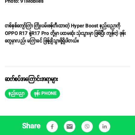
Photo: 91Mobiles
တစ်နှစ်ကျော်ကြာ ကြိုးပမ်းဖန်တီးထားတဲ့ Hyper Boost နည်းပညာကို
OPPO R17 နဲ့R17 Pro တို့မှာ ပထမဆုံး သုံးသွားမှာ ဖြစ်ပြီး ကျန်တဲ့ ဖုန်း
တွေမှာလည်း မကြာခင် ဖြန့်ချိသွားဖို့ရှိပါတယ်။
ဆက်စပ်အကြောင်းအရာများ
နည်းပညာ
ဖုန်း PHONE
Share
email