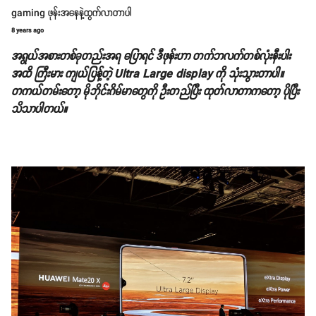
gaming ဖုန်းအနေနဲ့ထွက်လာတာပါ
8 years ago
အရွယ်အစားတစ်ခုတည်းအရ ပြောရင် ဒီဖုန်းဟာ တက်ဘလက်တစ်လုံးနီးပါး
အထိ ကြီးမား ကျယ်ပြန့်တဲ့ Ultra Large display ကို သုံးသွားတာပါ။
တကယ်တမ်းတော့ မိုဘိုင်းဂိမ်မာတွေကို ဦးတည်ပြီး ထုတ်လာတာကတော့ ပိုပြီး
သိသာပါတယ်။