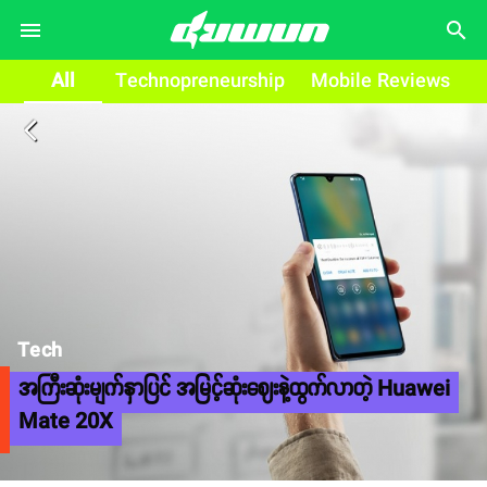
search
All
Technopreneurship
Mobile Reviews
arrow_back_ios
Tech
အကြီးဆုံးမျက်နှာပြင် အမြင့်ဆုံးဈေးနဲ့ထွက်လာတဲ့ Huawei
Mate 20X