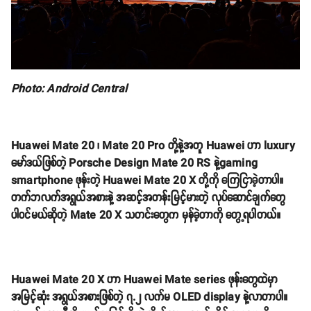
Photo: Android Central
Huawei Mate 20 ၊ Mate 20 Pro တို့နဲ့အတူ Huawei ဟာ luxury
မော်ဒယ်ဖြစ်တဲ့ Porsche Design Mate 20 RS နဲ့gaming
smartphone ဖုန်းတဲ့ Huawei Mate 20 X တို့ကို ကြေငြာခဲ့တာပါ။
တက်ဘလက်အရွယ်အစားနဲ့ အဆင့်အတန်းမြင့်မားတဲ့ လုပ်ဆောင်ချက်တွေ
ပါဝင်မယ်ဆိုတဲ့ Mate 20 X သတင်းတွေက မှန်ခဲ့တာကို တွေ့ရပါတယ်။
Huawei Mate 20 X ဟာ Huawei Mate series ဖုန်းတွေထဲမှာ
အမြင့်ဆုံး အရွယ်အစားဖြစ်တဲ့ ၇.၂ လက်မ OLED display နဲ့လာတာပါ။