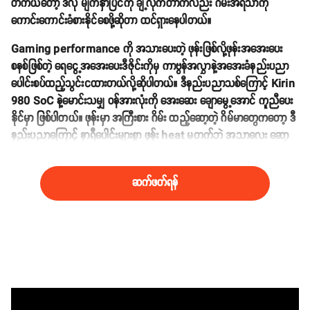
တကယ်တော့ ဒီလို မျက်နှာပြင်ကို ချဲ့လိုက်တာကလည်း ဂိမ်းအရသာကို
ကောင်းကောင်းခံစားနိုင်စေဖို့ဆိုတာ ထင်ရှားနေပါတယ်။
Gaming performance ကို အသားပေးတဲ့ ဖုန်းဖြစ်လို့ဖုန်းအအေးပေး
စနစ်ဖြစ်တဲ့ ရေငွေ့အအေးပေးဒီဇိုင်းကိုမှ ကာဗွန်အလွှာနဲ့အအေးခံနည်းပညာ
ပေါင်းစပ်ထည့်သွင်းငထားတယ်လို့ဆိုပါတယ်။ ဒီနည်းပညာသစ်ကြောင့် Kirin
980 SoC နဲ့မောင်းသမျှ ဝန်အားလုံးကို အေးဆေး ချောမွေ့အောင် ကူညီပေး
နိုင်မှာ ဖြစ်ပါတယ်။ ဖုန်းမှာ အကြီးစား ဂိမ်း ထည့်ဆော့တဲ့ ဂိမ်မာတွေကတော့ ဒီ
နည်းပညာကြောင့် နာရီပေါင်းများစွာ ဖုန်း heat မတက်ဘဲ အသာလေး ဆော့
နိုင်မှာပါ။
ဆက်ဖတ်ရန်