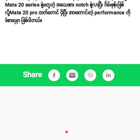
Mate 20 series နဲ့မတူတဲ့ အသေးစား notch နဲ့လာပြီး ဂိမ်းဖုန်းဖြစ်
လို့Mate 20 pro ထက်တောင် ပိုပြီး အားကောင်းတဲ့ performance ကို
ခံစားရမှာ ဖြစ်ပါတယ်။
Share
email