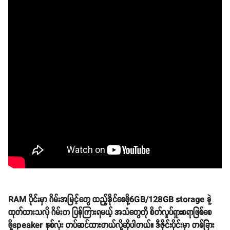
RAM ပိုင်းမှာ ဂိမ်းအမြင့်တွေ ထည့်နိုင်စေဖို့6GB/128GB storage နဲ့
ထုတ်ထားသလို ဂိမ်းက ပြန်ကြားရမယ့် အသံတွေကို စိတ်လှုပ်ရှားစရာဖြစ်စေ
ဖို့speaker နှစ်လုံး တပ်ဆင်ထားတယ်လို့ဆိုပါတယ်။ ဒီဇိုင်းပိုင်းမှာ တစ်ခြား