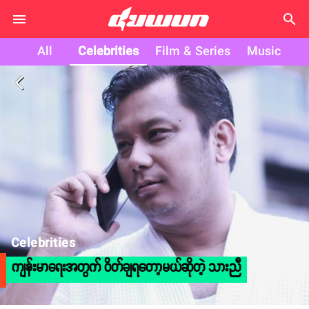
search
All
Celebrities
Film & Series
Music
arrow_back_ios
Celebrities
ကျန်းမာရေးအတွက် ဝိတ်ချရတော့မယ်ဆိုတဲ့ သားညီ