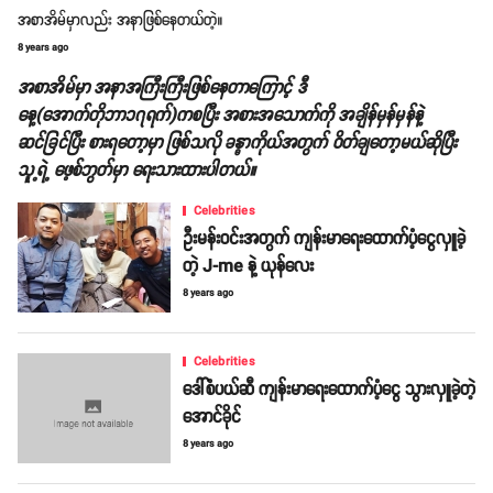
အစာအိမ်မှာလည်း အနာဖြစ်နေတယ်တဲ့။
8 years ago
အစာအိမ်မှာ အနာအကြီးကြီးဖြစ်နေတာကြောင့် ဒီ
နေ့(အောက်တိုဘာ၁၇ရက်)ကစပြီး အစားအသောက်ကို အချိန်မှန်မှန်နဲ့
ဆင်ခြင်ပြီး စားရတော့မှာ ဖြစ်သလို ခန္ဓာကိုယ်အတွက် ဝိတ်ချတော့မယ်ဆိုပြီး
သူ့ရဲ့ ဖေ့စ်ဘွတ်မှာ ရေးသားထားပါတယ်။
Celebrities
ဦးမန်းဝင်းအတွက် ကျန်းမာရေးထောက်ပံ့ငွေလှူခဲ့
တဲ့ J-me နဲ့ ယုန်လေး
8 years ago
Celebrities
ဒေါ်စံပယ်ဆီ ကျန်းမာရေးထောက်ပံ့ငွေ သွားလှူခဲ့တဲ့
အောင်ခိုင်
8 years ago