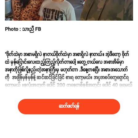
Photo : သားညီ FB
"ဗိုက်ထဲမှာ အစာမရှိလဲ နာတယ်ဗိုက်ထဲမှာ အစာရှိလဲ နာတယ်။ အဲ့ဒီတော့ ဗိုက်
ထဲ မှန်ပြောင်းလေးထည့်ကြည့်လိုက်တာပေါ့ ။တွေ့တယ်လေ အစာအိမ်မှာ
အနာကိုဖြစ်လို့နည်းတဲ့အနာကြီးမှ မဟုတ်တာ .ဒီနေ့ကစပြီး အစားအသောက်
ကို အချိန်မှန်မှန်နဲ့ ဆင်ဆင်ခြင်ခြင် စားရ တော့မယ်။ အပူအစပ်တွေရှောင်ရ
တော့မယ် ။နှလုံးအတွက် ပေါင် 200 ကနေတစ်နှစ်အတွင်း ပေါင် 40 ချရမယ်
တဲ့ ။ကဲ စိန်စိန်တို့
ဆက်ဖတ်ရန်