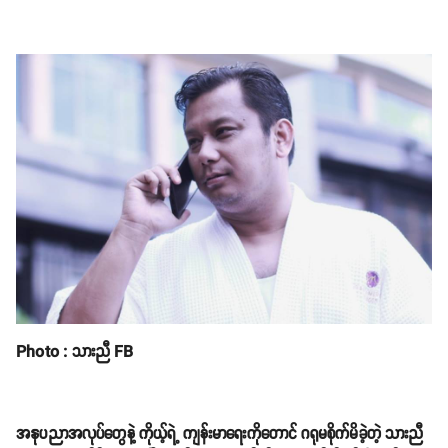
Photo : သားညီ FB
အနုပညာအလုပ်တွေနဲ့ ကိုယ့်ရဲ့ ကျန်းမာရေးကိုတောင် ဂရုမစိုက်မိခဲ့တဲ့ သားညီ