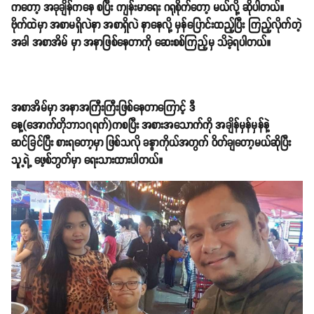
ကတော့ အခုချိန်ကနေ စပြီး ကျန်းမာရေး ဂရုစိုက်တော့ မယ်လို့ ဆိုပါတယ်။
ဗိုက်ထဲမှာ အစာမရှိလဲနာ အစာရှိလဲ နာနေလို့ မှန်ပြောင်းထည့်ပြီး ကြည့်လိုက်တဲ့
အခါ အစာအိမ် မှာ အနာဖြစ်နေတာကို ဆေးစစ်ကြည့်မှ သိခဲ့ရပါတယ်။
အစာအိမ်မှာ အနာအကြီးကြီးဖြစ်နေတာကြောင့် ဒီ
နေ့(အောက်တိုဘာ၁၇ရက်)ကစပြီး အစားအသောက်ကို အချိန်မှန်မှန်နဲ့
ဆင်ခြင်ပြီး စားရတော့မှာ ဖြစ်သလို ခန္ဓာကိုယ်အတွက် ဝိတ်ချတော့မယ်ဆိုပြီး
သူ့ရဲ့ ဖေ့စ်ဘွတ်မှာ ရေးသားထားပါတယ်။