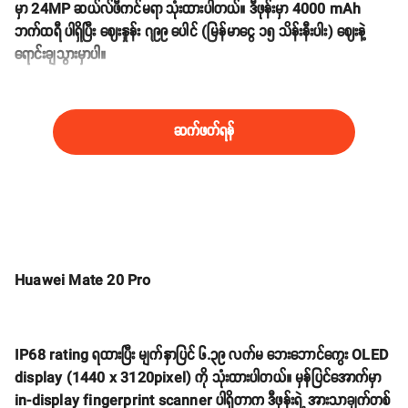
မှာ 24MP ဆယ်လ်ဖီကင်မရာ သုံးထားပါတယ်။ ဒီဖုန်းမှာ 4000 mAh
ဘက်ထရီ ပါရှိပြီး ဈေးနှုန်း ၇၉၉ ပေါင် (မြန်မာငွေ ၁၅ သိန်းနီးပါး) ဈေးနဲ့
ရောင်းချသွားမှာပါ။
ဆက်ဖတ်ရန်
Huawei Mate 20 Pro
IP68 rating ရထားပြီး မျက်နှာပြင် ၆.၃၉ လက်မ ဘေးဘောင်ကွေး OLED
display (1440 x 3120pixel) ကို သုံးထားပါတယ်။ မှန်ပြင်အောက်မှာ
in-display fingerprint scanner ပါရှိတာက ဒီဖုန်းရဲ့ အားသာချက်တစ်