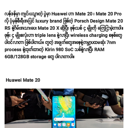
လန်ဒန်မှာ ကျင်းပသွားတဲ့ ပွဲမှာ Huawei ဟာ Mate 20 ၊ Mate 20 Pro
လို ပုံမှန်စီးရီးအပြင် luxury brand ဖြစ်တဲ့ Porsch Design Mate 20
RS နဲ့ဂိမ်းအသားပေး Mate 20 X ဆိုပြီး ဖုန်းသစ် ၄ မျိုးကို ကြေငြာခဲ့တာပါ။
ဖုန်း ၄ မျိုးစလုံးဟာ triple lens နဲ့လာပြီး wireless charging စနစ်တွေ
ပါဝင်လာတာ ဖြစ်ပါတယ်။ တူတဲ့ အချက်တွေအနေနဲ့ကမ္ဘာ့ပထမဆုံး 7nm
process နဲ့ထုတ်ထားတဲ့ Kirin 980 SoC သစ်နဲ့လာပြီး RAM
6GB/128GB storage တွေ ပါလာတာပါ။
Huawei Mate 20