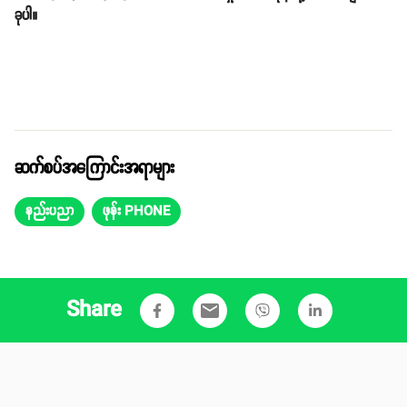
ခုပါ။
ဆက်စပ်အကြောင်းအရာများ
နည်းပညာ
ဖုန်း PHONE
Share
email