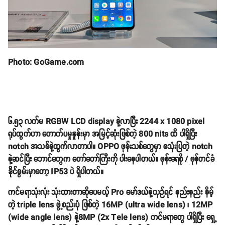
Photo: GoGame.com
၆.၅၃ လက်မ RGBW LCD display နဲ့လာပြီး 2244 x 1080 pixel
ရုပ်ထွက်ဟာ တောက်ပမှုနှုန်းမှာ အမြင့်ဆုံးဖြစ်တဲ့ 800 nits ထိ ပါရှိပြီး
notch အသစ်နဲ့ထွက်လာတာပါ။ OPPO ဖုန်းသစ်တွေမှာ စသုံးပြတဲ့ notch
နဲ့ဆင်ပြီး ဘောင်တွေက တော်တော်ကြီးကို ပါးနေပါတယ်။ ဖုန်းရေစို / ဖုန်တင်ခံ
နိုင်စွမ်းမှာတော့ IP53 ပဲ ရှိပါတယ်။
ကင်မရာသုံးလုံး သုံးထားတာဆိုပေမယ့် Pro မော်ဒယ်နဲ့ယှဉ်ရင် နည်းနည်း နိမ့်
တဲ့ triple lens ဖွဲ့စည်းပုံ ဖြစ်တဲ့ 16MP (ultra wide lens) ၊ 12MP
(wide angle lens) နဲ့8MP (2x Tele lens) ကင်မရာတွေ ပါရှိပြီး ရှေ့