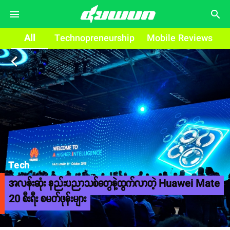
search
All
Technopreneurship
Mobile Reviews
arrow_back_ios
Tech
အလန်းဆုံး နည်းပညာသစ်တွေနဲ့ထွက်လာတဲ့ Huawei Mate
20 စီးရီး စမတ်ဖုန်းများ