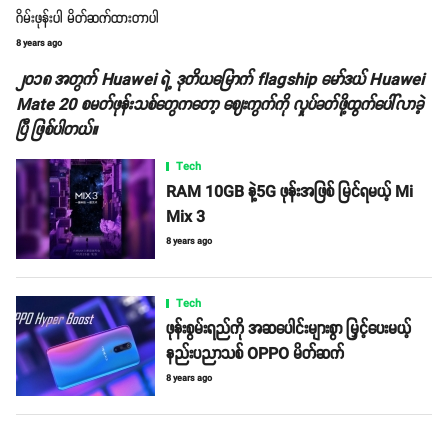
ဂိမ်းဖုန်းပါ မိတ်ဆက်ထားတာပါ
8 years ago
၂၀၁၈ အတွက် Huawei ရဲ့ ဒုတိယမြောက် flagship မော်ဒယ် Huawei
Mate 20 စမတ်ဖုန်းသစ်တွေကတော့ ဈေးကွက်ကို လှုပ်ခတ်ဖို့ထွက်ပေါ်လာခဲ့
ပြီ ဖြစ်ပါတယ်။
Tech
RAM 10GB နဲ့5G ဖုန်းအဖြစ် မြင်ရမယ့် Mi
Mix 3
8 years ago
Tech
ဖုန်းစွမ်းရည်ကို အဆပေါင်းများစွာ မြှင့်ပေးမယ့်
နည်းပညာသစ် OPPO မိတ်ဆက်
8 years ago