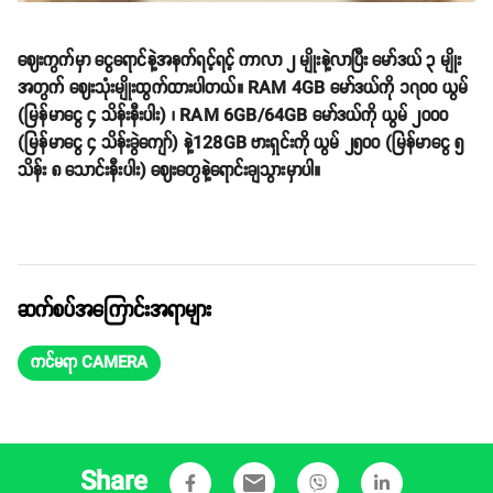
ဈေးကွက်မှာ ငွေရောင်နဲ့အနက်ရင့်ရင့် ကာလာ ၂ မျိုးနဲ့လာပြီး မော်ဒယ် ၃ မျိုး
အတွက် ဈေးသုံးမျိုးထွက်ထားပါတယ်။ RAM 4GB မော်ဒယ်ကို ၁၇၀၀ ယွမ်
(မြန်မာငွေ ၄ သိန်းနီးပါး) ၊ RAM 6GB/64GB မော်ဒယ်ကို ယွမ် ၂၀၀၀
(မြန်မာငွေ ၄ သိန်းခွဲကျော်) နဲ့128GB ဗားရှင်းကို ယွမ် ၂၅၀၀ (မြန်မာငွေ ၅
သိန်း ၈ သောင်းနီးပါး) ဈေးတွေနဲ့ရောင်းချသွားမှာပါ။
ဆက်စပ်အကြောင်းအရာများ
ကင်မရာ CAMERA
Share
email