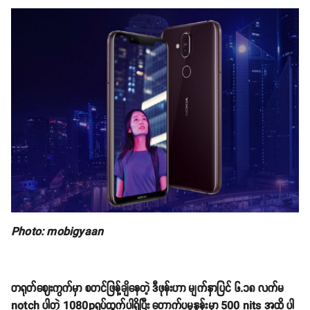
Photo: mobigyaan
တရုတ်ဈေးကွက်မှာ စတင်ဖြန့်ချိနေတဲ့ ဒီဖုန်းဟာ မျက်နှာပြင် ၆.၁၈ လက်မ
notch ပါတဲ့ 1080pရုပ်ထွက်ပါရှိပြီး တောက်ပမှုနှုန်းမှာ 500 nits အထိ ပါ