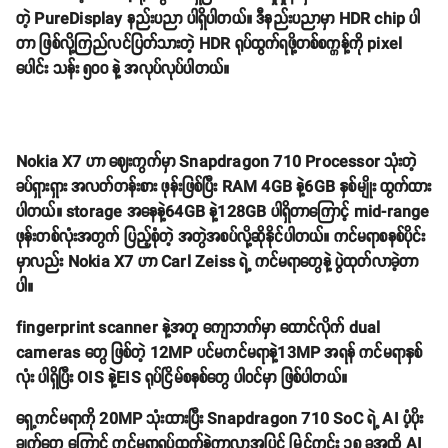
တဲ့ PureDisplay နည်းပညာ ပါရှိပါတယ်။ ဒီနည်းပညာမှာ HDR chip ပါ
တာ ဖြစ်လို့ကြည်လင်ပြတ်သားတဲ့ HDR ရုပ်ထွက်ရဖို့တစ်စက္ကန့်ကို pixel
ပေါင်း သန်း ၅၀၀ နဲ့ အလုပ်လုပ်ပါတယ်။
Nokia X7 ဟာ ဈေးကွက်မှာ Snapdragon 710 Processor သုံးတဲ့
ခပ်ရှားရှား အလတ်တန်းစား ဖုန်းဖြစ်ပြီး RAM 4GB နဲ့6GB နှစ်မျိုး ထွက်ထား
ပါတယ်။ storage အနေနဲ့64GB နဲ့128GB ပါရှိတာကြောင့် mid-range
ဖုန်းတစ်လုံးအတွက် ပြည့်စုံတဲ့ အတွဲအစပ်လို့ဆိုနိုင်ပါတယ်။ ကင်မရာစနစ်ပိုင်း
မှာလည်း Nokia X7 ဟာ Carl Zeiss ရဲ့ ကင်မရာတွေနဲ့ ပွဲထုတ်လာခဲ့တာ
ပါ။
fingerprint scanner နဲ့အတူ ကျောဘက်မှာ ထောင်လိုက် dual
cameras တွေ ဖြစ်တဲ့ 12MP ပင်မကင်မရာနဲ့13MP အရန် ကင်မရာနှစ်
လုံး ပါရှိပြီး OIS နဲ့EIS ရုပ်ငြိမ်စနစ်တွေ ပါဝင်မှာ ဖြစ်ပါတယ်။
ရှေ့ကင်မရာကို 20MP သုံးထားပြီး Snapdragon 710 SoC ရဲ့ AI ပံ့ပိုး
ချက်တွေ ကြောင့် ကင်မရာရုပ်ထွက်နဲ့ကာလာအပြင် မြင်ကွင်း ၁၈ ခုအထိ AI