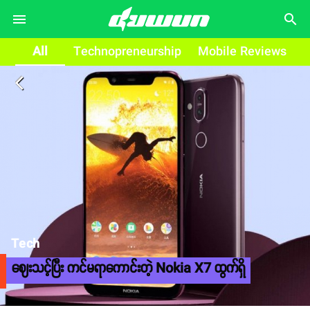
search
All
Technopreneurship
Mobile Reviews
arrow_back_ios
Tech
ဈေးသင့်ပြီး ကင်မရာကောင်းတဲ့ Nokia X7 ထွက်ရှိ