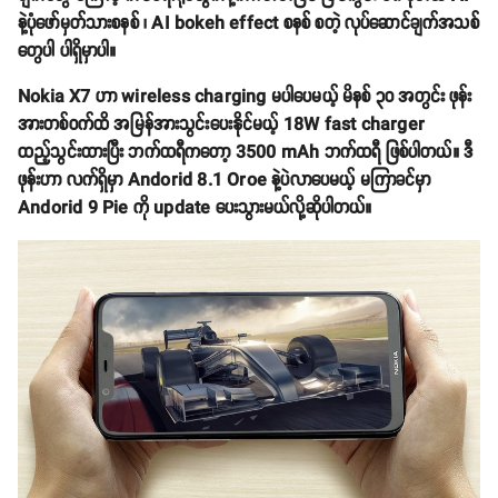
နဲ့ပုံဖော်မှတ်သားစနစ် ၊ AI bokeh effect စနစ် စတဲ့ လုပ်ဆောင်ချက်အသစ်
တွေပါ ပါရှိမှာပါ။
Nokia X7 ဟာ wireless charging မပါပေမယ့် မိနစ် ၃၀ အတွင်း ဖုန်း
အားတစ်ဝက်ထိ အမြန်အားသွင်းပေးနိုင်မယ့် 18W fast charger
ထည့်သွင်းထားပြီး ဘက်ထရီကတော့ 3500 mAh ဘက်ထရီ ဖြစ်ပါတယ်။ ဒီ
ဖုန်းဟာ လက်ရှိမှာ Andorid 8.1 Oroe နဲ့ပဲလာပေမယ့် မကြာခင်မှာ
Andorid 9 Pie ကို update ပေးသွားမယ်လို့ဆိုပါတယ်။