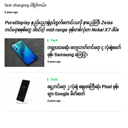
fast charging ပါရှိပါတယ်။
8 years ago
PureDisplay နည်းပညာနဲ့ရုပ်ထွက်ကောင်းသလို နာမည်ကြီး Zeiss
ကင်မရာစနစ်တွေ ပါဝင်တဲ့ mid-range ဖုန်းတစ်လုံးက Nokai X7 ပါပဲ။
Tech
ကမ္ဘာ့ပထမဆုံး ကျောဘက်ကင်မရာ ၄ လုံးနဲ့စမတ်
ဖုန်း Samsung ကြေငြာ
8 years ago
Tech
ရှေ့ကင်မရာ ၂ လုံးနဲ့ ဈေးအကြီးဆုံး Pixel ဖုန်း
များ Google မိတ်ဆက်
8 years ago