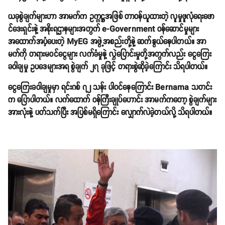
ယခုစွဲချက်များဟာ အာမက်က ဥက္ကဋ္ဌအဖြစ် တာဝန်ယူထားတဲ့ လူမှုဖူလုံရေးဖော
င်ဒေးရှင်းနဲ့ အစိုးရဌာနများအတွက် e-Government ဝန်ဆောင်မှုများ
အထောက်အပံ့ပေးတဲ့ MyEG အဖွဲ့အစည်းတို့နဲ့ ဆက်နွယ်နေပါတယ်။ အာ
မက်ကို တရားမဝင်ငွေများ လက်ခံမှုနဲ့ လွှဲပြောင်းမှုတို့အတွက်လည်း ငွေကြေး
ခဝါချမှု ဥပဒေများအရ စွဲချက် ၂၇ ခုဖြင့် တရားစွဲဆိုခဲ့ကြောင်း သိရပါတယ်။
ငွေကြေးခဝါချမှုမှာ ရင်းဂစ် ၇၂ သန်း ပါဝင်နေကြောင်း Bernama သတင်း
က ပြောပါတယ်။ လက်ထောက် ဝန်ကြီးချုပ်ဟောင်း အာမက်ကတော့ စွဲချက်များ
အားလုံးနဲ့ ပတ်သက်ပြီး အပြစ်မရှိကြောင်း လျှောက်လဲခဲ့တယ်လို့ သိရပါတယ်။