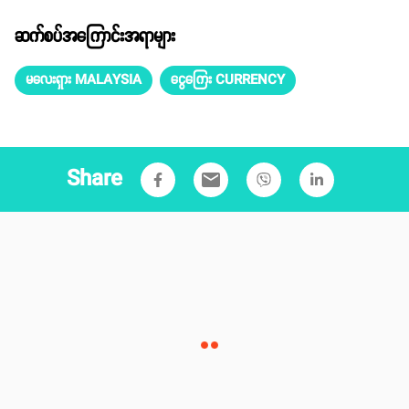
ဆက်စပ်အကြောင်းအရာများ
မလေးရှား MALAYSIA
ငွေကြေး CURRENCY
Share
email