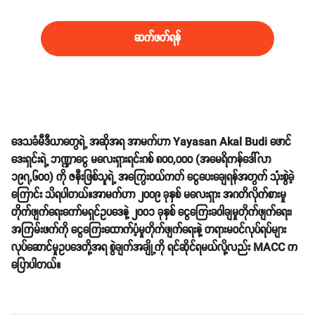
ယူထားပါတယ်။
ဆက်ဖတ်ရန်
ဒေသခံမီဒီယာတွေရဲ့ အဆိုအရ အာမက်ဟာ Yayasan Akal Budi ဖောင်
ဒေးရှင်းရဲ့ ဘဏ္ဍာငွေ မလေးရှားရင်းဂစ် ၈၀၀,၀၀၀ (အမေရိကန်ဒေါ်လာ
၁၉၇,၆၀၀) ကို ဇနီးဖြစ်သူရဲ့ အကြွေးဝယ်ကတ် ငွေပေးချေရန်အတွက် သုံးစွဲခဲ့
ကြောင်း သိရပါတယ်။
အာမက်ဟာ ၂၀၀၉ ခုနှစ် မလေးရှား အဂတိလိုက်စားမှု
တိုက်ဖျက်ရေးကော်မရှင်ဥပဒေနဲ့ ၂၀၀၁ ခုနှစ် ငွေကြေးခဝါချမှုတိုက်ဖျက်ရေး၊
အကြမ်းဖက်ကို ငွေကြေးထောက်ပံ့မှုတိုက်ဖျက်ရေးနဲ့ တရားမဝင်လုပ်ရပ်များ
လုပ်ဆောင်မှုဥပဒေတို့အရ စွဲချက်အချို့ကို ရင်ဆိုင်ရမယ်လို့လည်း MACC က
ပြောပါတယ်။