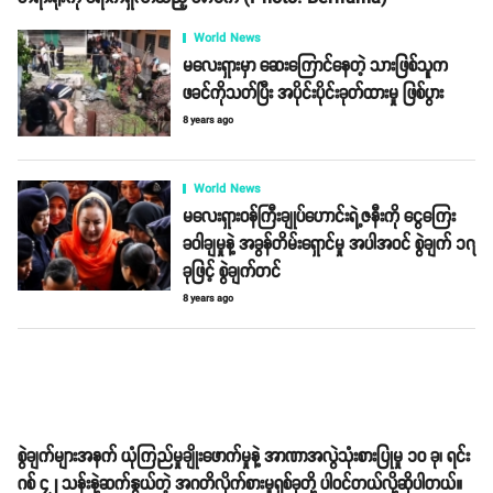
World News
မလေးရှားမှာ ဆေးကြောင်နေတဲ့ သားဖြစ်သူက
ဖခင်ကိုသတ်ပြီး အပိုင်းပိုင်းခုတ်ထားမှု ဖြစ်ပွား
8 years ago
World News
မလေးရှားဝန်ကြီးချုပ်ဟောင်းရဲ့ဇနီးကို ငွေကြေး
ခဝါချမှုနဲ့ အခွန်တိမ်းရှောင်မှု အပါအဝင် စွဲချက် ၁၇
ခုဖြင့် စွဲချက်တင်
8 years ago
စွဲချက်များအနက် ယုံကြည်မှုချိုးဖောက်မှုနဲ့ အာဏာအလွဲသုံးစားပြုမှု ၁၀ ခု၊ ရင်း
ဂစ် ၄၂ သန်းနဲ့ဆက်နွယ်တဲ့ အဂတိလိုက်စားမှုရှစ်ခုတို့ ပါဝင်တယ်လို့ဆိုပါတယ်။