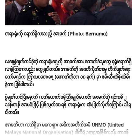
တရားရုံးကို ရောက်ရှိလာသည့် အာမက် (Photo: Bernama)
ယနေ့စွဲချက်တင်ခဲ့တဲ့ တရားရုံးရှေ့ကို အာမက်အား ထောက်ခံသူတွေ စုရုံးရောက်ရှိ
လာခဲ့ကြတာလည်း တွေ့ရပါတယ်။ အာမက်ကို အဂတိလိုက်စားမှု တိုက်ဖျက်ရေး
ကော်မရှင်က ကြာသပတေးနေ့ (အောက်တိုဘာ ၁၈ ရက်) မှာ ဖမ်းဆီးထိန်းသိမ်း
ခဲ့တာ ဖြစ်ပါတယ်။
စွဲချက်တင်ပြီးနောက် လက်ထောက်ဝန်ကြီးချုပ်ဟောင်း အာမက်ကို ရင်းဂစ် ၂
သန်းတန် အာမခံဖြင့် ပြန်လွှတ်ပေးရန် တရားရုံးက ဆုံးဖြတ်လိုက်ကြောင်း သိရ
ပါတယ်။
အာမက်ဟာ လက်ရှိမှာ မလေးရှား အဓိကအတိုက်အခံ UNMO (United
Malays National Organisation) ပါတီရဲ့ဥက္ကဋ္ဌအဖြစ်လည်း တာဝန်