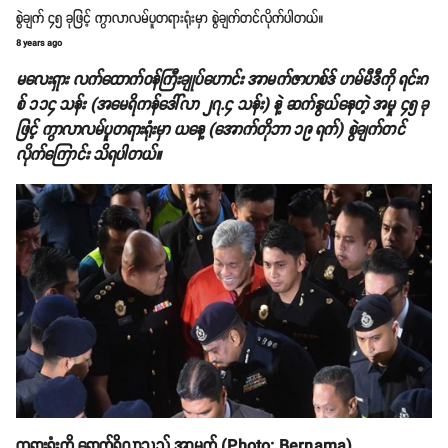
စွဲချက် ၄၅ ခုဖြင့် ကွာလာလမ်ပူတရားရုံးမှာ စွဲချက်တင်လိုက်ပါတယ်။
8 years ago
မလေးရှား လက်ထောက်ဝန်ကြီးချုပ်ဟောင်း အာမက်ဇာဟစ်ဒ် ဟမ်မီဒီကို ရင်းဂ
စ် ၁၁၄ သန်း (အမေရိကန်ဒေါ်လာ ၂၇.၄ သန်း) နဲ့ ဆက်နွယ်နေတဲ့ အမှု ၄၅ ခု
ဖြင့် ကွာလာလမ်ပူတရားရုံးမှာ ယနေ့ (အောက်တိုဘာ ၁၉ ရက်) စွဲချက်တင်
လိုက်ကြောင်း သိရပါတယ်။
တရားရုံးကို ရောက်ရှိလာသည့် အာမက် (Photo: Bernama)