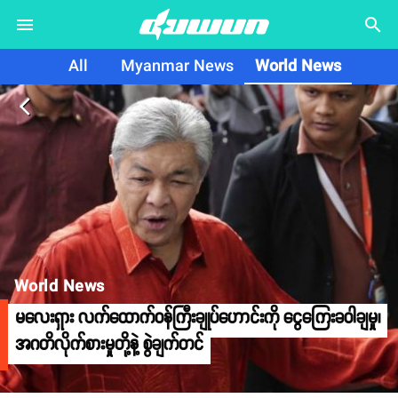
search
All
Myanmar News
World News
arrow_back_ios
World News
မလေးရှား လက်ထောက်ဝန်ကြီးချုပ်ဟောင်းကို ငွေကြေးခဝါချမှု၊
အဂတိလိုက်စားမှုတို့နဲ့ စွဲချက်တင်