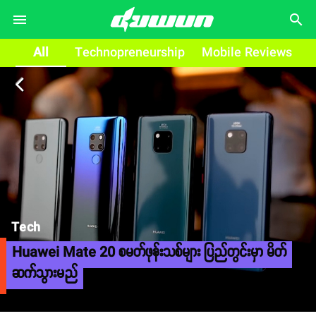
search
All
Technopreneurship
Mobile Reviews
arrow_back_ios
Tech
Huawei Mate 20 စမတ်ဖုန်းသစ်များ ပြည်တွင်းမှာ မိတ်
ဆက်သွားမည်