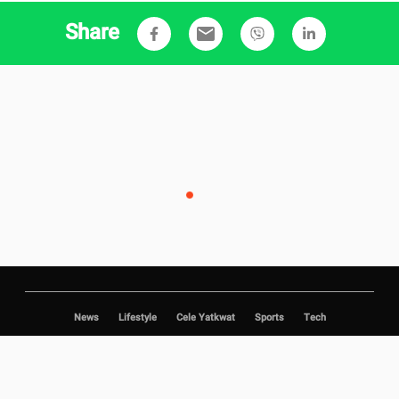
Share
email
News
Lifestyle
Cele Yatkwat
Sports
Tech