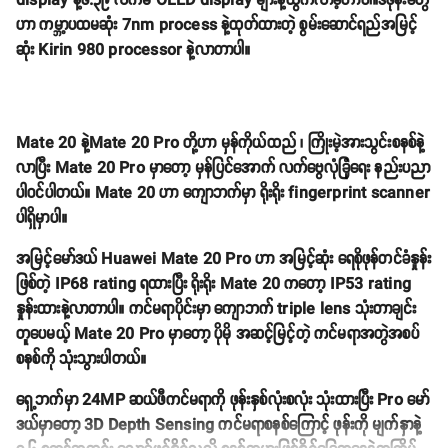
display နဲ့၆.၃၉ လက်မ OLED display များနဲ့ထွက်လာခဲ့တာပါ။ဒီဖုန်းတွေ
ဟာ ကမ္ဘာ့ပထမဆုံး 7nm process နဲ့ထုတ်ထားတဲ့ စွမ်းဆောင်ရည်အမြင့်
ဆုံး Kirin 980 processor နဲ့လာတာပါ။
Mate 20 နဲ့Mate 20 Pro တို့ဟာ မှန်ကိုယ်ထည် ၊ ကြိုးမဲ့အားသွင်းစနစ်နဲ့
လာပြီး Mate 20 Pro မှာတော့ မှန်ပြင်အောက် လက်ဗွေလုံခြုံရေး နည်းပညာ
ပါဝင်ပါတယ်။ Mate 20 ဟာ ကျောဘက်မှာ ရိုးရိုး fingerprint scanner
ပါရှိမှာပါ။
အမြင့်မော်ဒယ် Huawei Mate 20 Pro ဟာ အမြင့်ဆုံး ရေစိုဖုန်တင်ခံနှုန်း
ဖြစ်တဲ့ IP68 rating ရထားပြီး ရိုးရိုး Mate 20 ကတော့ IP53 rating
နှုန်းထားနဲ့လာတာပါ။ ကင်မရာပိုင်းမှာ ကျောဘက် triple lens သုံးတာချင်း
တူပေမယ့် Mate 20 Pro မှာတော့ ပိုမို အဆင့်မြင့်တဲ့ ကင်မရာအတွဲအစပ်
စနစ်ကို သုံးသွားပါတယ်။
ရှေ့ဘက်မှာ 24MP ဆယ်ဖီကင်မရာကို ဖုန်းနှစ်လုံးစလုံး သုံးထားပြီး Pro မော်
ဒယ်မှာတော့ 3D Depth Sensing ကင်မရာစနစ်ကြောင့် ဖုန်းကို မျက်နှာနဲ့