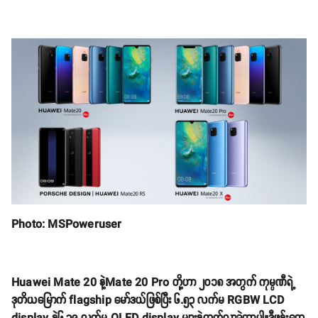
Photo: MSPoweruser
Huawei Mate 20 နဲ့Mate 20 Pro တို့ဟာ ၂၀၁၈ အတွက် ကုမ္ပဏီရဲ့
ဒုတိယမြောက် flagship မော်ဒယ်ဖြစ်ပြီး ၆.၅၃ လက်မ RGBW LCD