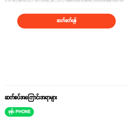
ဝ.၆ စက္ကန့်အတွင်း လော့ခ်ဖွင့်နိုင်သလို စနစ်အမှားဖြစ်နိုင်ခြေအနေနဲ့အကြိမ်
၁သန်းမှာ ၁ ကြိမ်ပဲ ဖြစ်နိုင်မယ်လို့ဆိုပါတယ်။
ဆက်ဖတ်ရန်
ဆက်စပ်အကြောင်းအရာများ
ဖုန်း PHONE