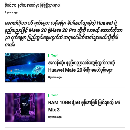
နိုဝင်ဘာ ဒုတိယအပတ်မှာ ဖြန့်ချိသွားမှာပါ
8 years ago
အောက်တိုဘာ ၁၆ ရက်နေ့က လန်ဒန်မှာ မိတ်ဆက်သွားခဲ့တဲ့ Huawei ရဲ့
နည်းပညာမြင့် Mate 20 နဲ့Mate 20 Pro တို့ကို လာမယ့် အောက်တိုဘာ
၃၀ ရက်နေ့မှာ ပြည်တွင်းဈေးကွက်ထဲ တရားဝင်မိတ်ဆက်သွားမယ်လို့ဆိုပါ
တယ်။
Tech
အလန်းဆုံး နည်းပညာသစ်တွေနဲ့ထွက်လာတဲ့
Huawei Mate 20 စီးရီး စမတ်ဖုန်းများ
8 years ago
Tech
RAM 10GB နဲ့5G ဖုန်းအဖြစ် မြင်ရမယ့် Mi
Mix 3
8 years ago