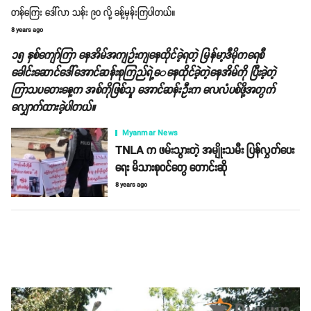
တန်ကြေး ဒေါ်လာ သန်း ၉၀ လို့ ခန့်မှန်းကြပါတယ်။
8 years ago
၁၅ နှစ်ကျော်ကြာ နေအိမ်အကျဉ်းကျနေထိုင်ခဲ့ရတဲ့ မြန်မာ့ဒီမိုကရေစီ
ခေါင်းဆောင်ဒေါ်အောင်ဆန်းစုကြည်ရဲ့ေနေထိုင်ခဲ့တဲ့နေအိမ်ကို ပြီးခဲ့တဲ့
ကြာသပတေးနေ့က အစ်ကိုဖြစ်သူ အောင်ဆန်းဦးက လေလံပစ်ဖို့အတွက်
လျှောက်ထားခဲ့ပါတယ်။
Myanmar News
TNLA က ဖမ်းသွားတဲ့ အမျိုးသမီး ပြန်လွှတ်ပေး
ရေး မိသားစုဝင်တွေ တောင်းဆို
8 years ago