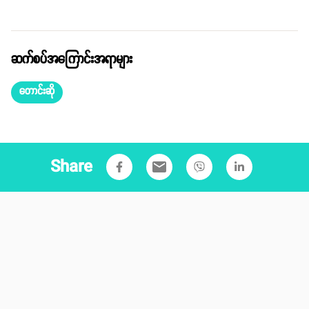
ဆက်စပ်အကြောင်းအရာများ
တောင်းဆို
Share
email