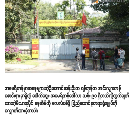
အမေရိကန်မှာအနေမျာားတဲ့ဦးအောင်ဆန်းဦးက ရန်ကုန်က အင်းလျားကန်
စောင်းနားမှာရှိတဲ့ ပေါက်ဈေး အမေရိကန်ဒေါ်လာ သန်း ၉၀ ရှိတယ်လို့တွက်ချက်
ထားတဲ့မိသားစုပိုင် နေအိမ်ကို လေလံပစ်ဖို့ ပြည်ထောင်စုတရားရုံးချုပ်ကို
လျှောက်ထားခဲ့တာပါ။