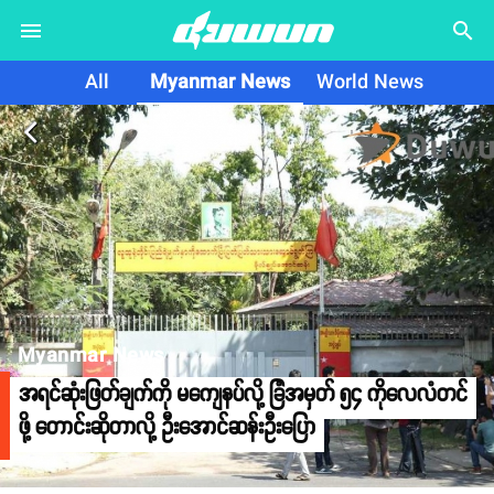
search
All
Myanmar News
World News
arrow_back_ios
Myanmar News
အရင်ဆုံးဖြတ်ချက်ကို မကျေနပ်လို့ ခြံအမှတ် ၅၄ ကိုလေလံတင်
ဖို့ တောင်းဆိုတာလို့ ဦးအောင်ဆန်းဦးပြော