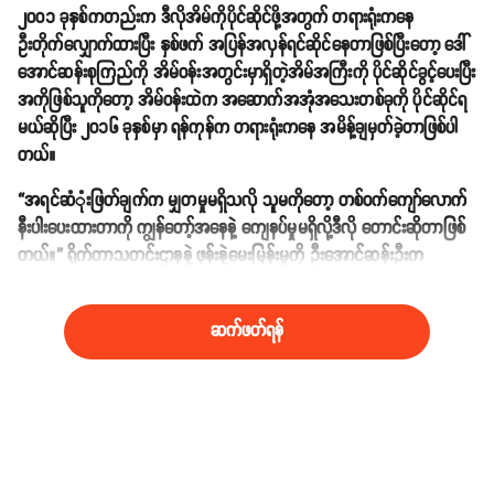
၂၀၀၁ ခုနှစ်ကတည်းက ဒီလိုအိမ်ကိုပိုင်ဆိုင်ဖို့အတွက် တရားရုံးကနေ
ဦးတိုက်လျှောက်ထားပြီး နှစ်ဖက် အပြန်အလှန်ရင်ဆိုင်နေတာဖြစ်ပြီးတော့ ဒေါ်
အောင်ဆန်းစုကြည်ကို အိမ်ဝန်းအတွင်းမှာရှိတဲ့အိမ်အကြီးကို ပိုင်ဆိုင်ခွင့်ပေးပြီး
အကိုဖြစ်သူကိုတော့ အိမ်ဝန်းထဲက အဆောက်အအုံအသေးတစ်ခုကို ပိုင်ဆိုင်ရ
မယ်ဆိုပြီး ၂၀၁၆ ခုနှစ်မှာ ရန်ကုန်က တရားရုံးကနေ အမိန့်ချမှတ်ခဲ့တာဖြစ်ပါ
တယ်။
“အရင်ဆုံံးဖြတ်ချက်က မျှတမှုမရှိသလို သူမကိုတော့ တစ်ဝက်ကျော်လောက်
နီးပါးပေးထားတာကို ကျွန်တော့်အနေနဲ့ ကျေနပ်မှုမရှိလို့ဒီလို တောင်းဆိုတာဖြစ်
တယ်။” ရိုက်တာသတင်းဌာနနဲ့ ဖုန်းနဲ့မေးမြန်းမှုကို ဦးအောင်ဆန်းဦးက
ဖြေကြားထားပါတယ်။
ဆက်ဖတ်ရန်