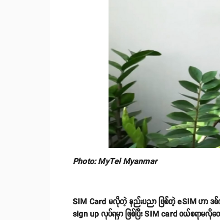
Photo: MyTel Myanmar
SIM Card မလိုတဲ့ နည်းပညာ ဖြစ်တဲ့ eSIM ဟာ ဒစ်ဂျစ
sign up လုပ်ရမှာ ဖြစ်ပြီး SIM card ဝယ်စရာမလို