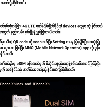
လာမယ်လို့ဆိုပါတယ်။
်းနဲ့တစ်ခြား 4G LTE နက်ခ်ဝါ့ခ်ချိတ်နိုင်တဲ့ devices တွေမှာ သုံးနိုင်တယ်
့အတွက် နည်းလမ်း နှစ်မျိုးနဲ့ညွှန်ပြထားပါတယ်။
ာ ပါတဲ့ QR code ကို scan ဖတ်ပြီး Setting ကနေ ပြန်ချိန်ပြီး အသုံးပြု
ကနေ သွားတာ ဖြစ်ပြီး MNO (Mobile Network Operator) app ကို ဖုန်း
နိုင်တာပါ။
င်းဦးမှ eSIM ဝန်ဆောင်မှုကို မိုဘိုင်းပစ္စည်းတွေနဲ့စမ်းသပ်အောင်မြင်ခဲ့ပြီး
ို တစ်နိုင်ငံလုံး အတိုင်းအတာနဲ့သုံးနိုင်မယ်လို့ဆိုပါတယ်။