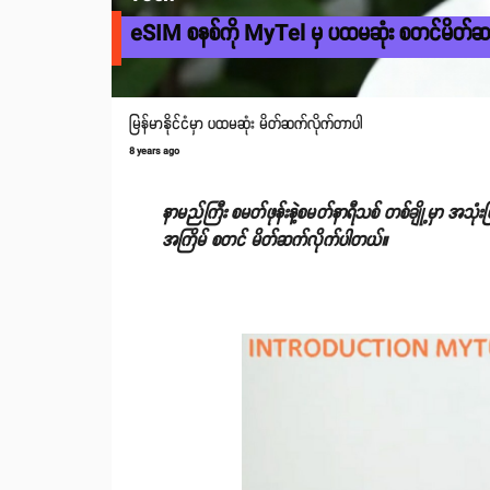
eSIM စနစ်ကို MyTel မှ ပထမဆုံး စတင်မိတ်ဆ
မြန်မာနိုင်ငံမှာ ပထမဆုံး မိတ်ဆက်လိုက်တာပါ
8 years ago
နာမည်ကြီး စမတ်ဖုန်းနဲ့စမတ်နာရီသစ် တစ်ချို့မှာ အသ
အကြိမ် စတင် မိတ်ဆက်လိုက်ပါတယ်။