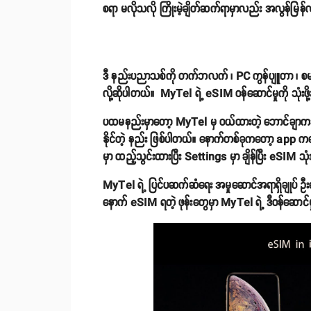
စရာ မလိုသလို ကြိုးမဲ့ချိတ်ဆက်ရာမှာလည်း အလွန်မြန်
ဒီ နည်းပညာသစ်ကို တက်ဘလက် ၊ PC ကွန်ပျူတာ ၊ စမတ်ဖုန
လို့ဆိုပါတယ်။ MyTel ရဲ့ eSIM ဝန်ဆောင်မှုကို သုံးဖို
ပထမနည်းမှာတော့ MyTel မှ ဝယ်ထားတဲ့ ဘောင်ချာကဒ်မှ
နိုင်တဲ့ နည်း ဖြစ်ပါတယ်။ နောက်တစ်ခုကတော့ app 
မှာ ထည့်သွင်းထားပြီး Settings မှာ ချိန်ပြီး eSIM သုံး
MyTel ရဲ့ ပြင်ပဆက်ဆံရေး အမှုဆောင်အရာရှိချုပ် ဦးဇော်မ
နောက် eSIM ရတဲ့ ဖုန်းတွေမှာ MyTel ရဲ့ ဒီဝန်ဆောင်မှုက