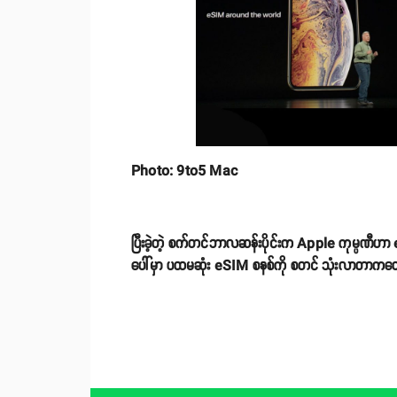
Photo: 9to5 Mac
ပြီးခဲ့တဲ့ စက်တင်ဘာလဆန်းပိုင်းက Apple ကုမ္ပဏီဟာ
ပေါ်မှာ ပထမဆုံး eSIM စနစ်ကို စတင် သုံးလာတာကတေ