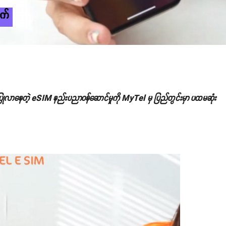
က်
ုံးပြုလာနေတဲ့ eSIM နည်းပညာဝန်ဆောင်မှုကို MyTel မှ ပြည်တွင်းမှာ ပထမဆုံး