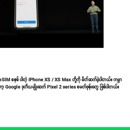
 eSIM စနစ် ပါတဲ့ iPhone XS / XS Max တို့ကို မိတ်ဆက်ခဲ့ပါတယ်။ ကမ္ဘာ
ာ့ Google ဒုတိယမျိုးဆက် Pixel 2 series စမတ်ဖုန်းတွေ ဖြစ်ပါတယ်။