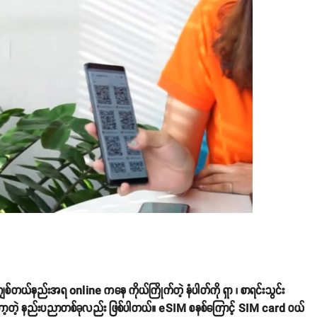
်တယ်နည်းအရ online ကနေ ကိုယ်ကြိုက်တဲ့ နံပါတ်ကို ရှာ ၊ စာရင်းသွင်း
တော့တဲ့ နည်းပညာတစ်ခုလည်း ဖြစ်ပါတယ်။ eSIM စနစ်ကြောင့် SIM card ဝယ်