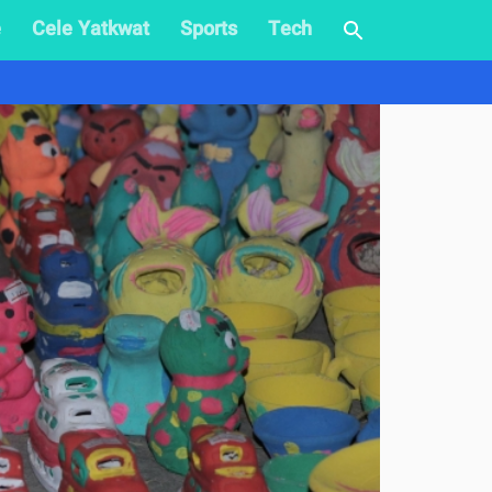
e
Cele Yatkwat
Sports
Tech