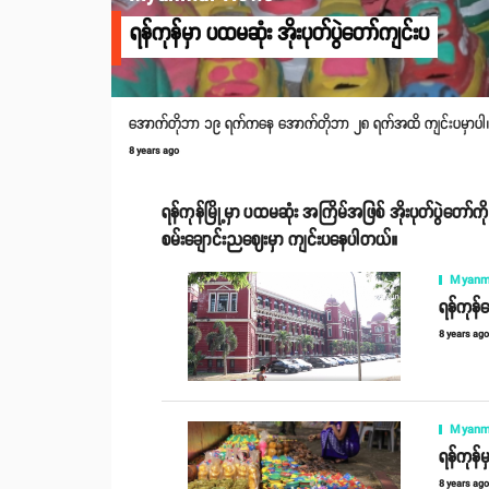
ရန်ကုန်မှာ ပထမဆုံး အိုးပုတ်ပွဲတော်ကျင်းပ
အောက်တိုဘာ ၁၉ ရက်ကနေ အောက်တိုဘာ ၂၈ ရက်အထိ ကျင်းပမှာပါ
8 years ago
ရန်ကုန်မြို့မှာ ပထမဆုံး အကြိမ်အဖြစ် အိုးပုတ်ပွဲတေ
စမ်းချောင်းညဈေးမှာ ကျင်းပနေပါတယ်။
Myanm
ရန်ကုန်
8 years ag
Myanm
ရန်ကုန်
8 years ag