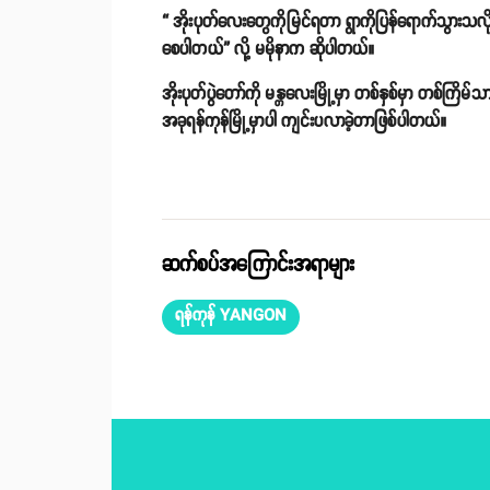
“ အိုးပုတ်လေးတွေကိုမြင်ရတာ ရွာကိုပြန်ရောက်သွားသ
စေပါတယ်” လို့ မမိုနာက ဆိုပါတယ်။
အိုးပုတ်ပွဲတော်ကို မန္တလေးမြို့မှာ တစ်နှစ်မှာ တစ်ကြိမ
အခုရန်ကုန်မြို့မှာပါ ကျင်းပလာခဲ့တာဖြစ်ပါတယ်။
ဆက်စပ်အကြောင်းအရာများ
ရန်ကုန် YANGON