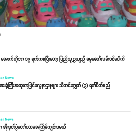
။
ာ်ကို အောက်တိုဘာ ၁၉ ရက်ကစပြီးတော့ ပြည်သူ့ဥယျာဉ် ဓမ္မစေတီလမ်းဝင်ပေါက်
ar News
ဆေးရုံကြီးအထူးကုပြင်ပလူနာဌာနများ သီတင်းကျွတ် (၃) ရက်ပိတ်မည်
o
ar News
မှာ အိုးပုတ်ပွဲတော်ပထမအကြိမ်ကျင်းပမယ်
o