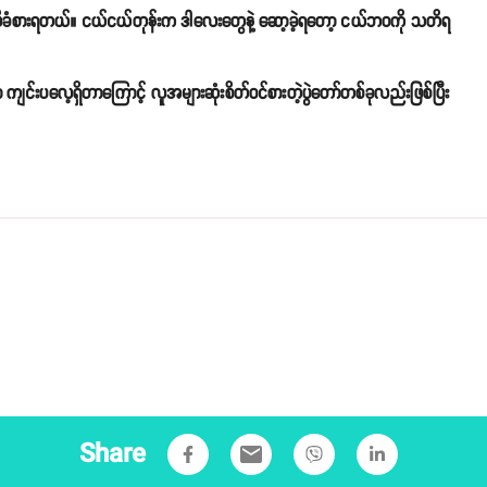
လိုခံစားရတယ်။ ငယ်ငယ်တုန်းက ဒါလေးတွေနဲ့ ဆော့ခဲ့ရတော့ ငယ်ဘဝကို သတိရ
်သာ ကျင်းပလေ့ရှိတာကြောင့် လူအများဆုံးစိတ်ဝင်စားတဲ့ပွဲတော်တစ်ခုလည်းဖြစ်ပြီး
Share
email