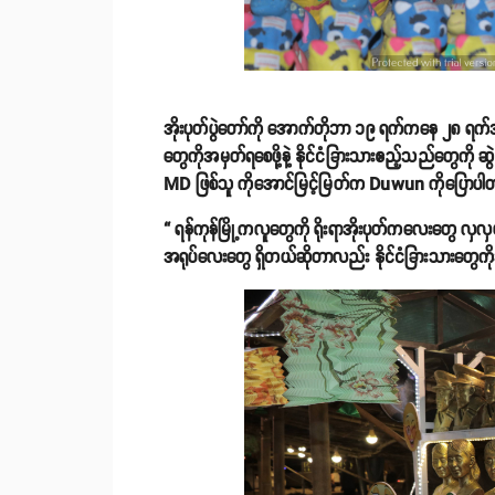
အိုးပုတ်ပွဲတော်ကို အောက်တိုဘာ ၁၉ ရက်ကနေ ၂၈ ရက်အထိ
တွေကိုအမှတ်ရစေဖို့နဲ့ နိုင်ငံခြားသားဧည့်သည်တွေကို ဆ
MD ဖြစ်သူ ကိုအောင်မြင့်မြတ်က Duwun ကိုပြောပါ
“ ရန်ကုန်မြို့ကလူတွေကို ရိုးရာအိုးပုတ်ကလေးတွေ လှလှပပ
အရုပ်လေးတွေ ရှိတယ်ဆိုတာလည်း နိုင်ငံခြားသားတွေကိုသ