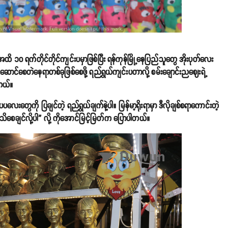
 ၁၀ ရက်တိုင်တိုင်ကျင်းပမှာဖြစ်ပြီး ရန်ကုန်မြို့နေပြည်သူတွေ အိုးပုတ်လေး
ွဲဆောင်စေတဲနေရာတစ်ခုဖြစ်စေဖို့ ရည်ရွယ်ကျင်းပတာလို့ စမ်းချောင်းညဈေးရဲ့
တယ်။
လေးတွေကို ပြချင်တဲ့ ရည်ရွယ်ချက်နဲ့ပါ။ မြန်မာ့ရိုးရာမှာ ဒီလိုချစ်စရာကောင်းတဲ့
ိစေချင်လို့ပါ” လို့ ကိုအောင်မြင့်မြတ်က ပြောပါတယ်။