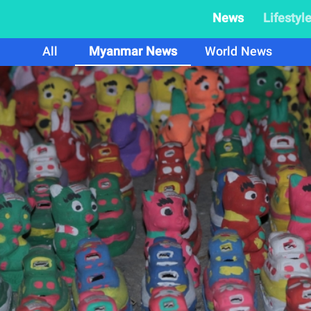
News
Lifestyl
All
Myanmar News
World News