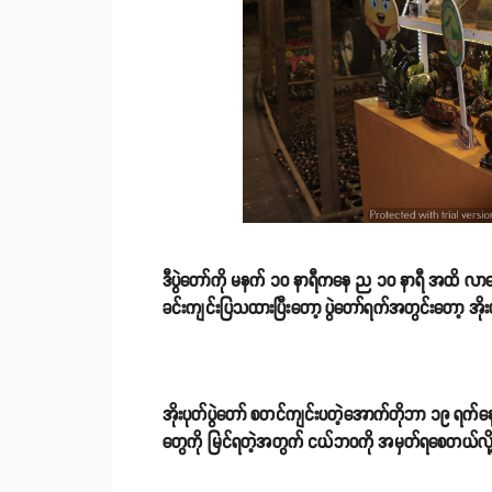
ဒီပွဲတော်ကို မနက် ၁၀ နာရီကနေ ည ၁၀ နာရီ အထိ လာရောက်နိ
ခင်းကျင်းပြသထားပြီးတော့ ပွဲတော်ရက်အတွင်းတော့ အိုးပ
အိုးပုတ်ပွဲတော် စတင်ကျင်းပတဲ့အောက်တိုဘာ ၁၉ ရက်နေ့မှာ
တွေကို မြင်ရတဲ့အတွက် ငယ်ဘဝကို အမှတ်ရစေတယ်လို