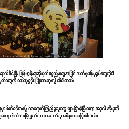
ုင်ပြီး မြန်မာ့ရိုးရာအိုးပုတ်ပစ္စည်းတွေအပြင် လက်မှုပန်းပုရုပ်တွေကိုပါ
ုတ်တွေကို ဝယ်ယူခွင့်မပြုထားဘူးလို့ ဆိုပါတယ်။
 စိတ်ဝင်စားလို့ လာရောက်ကြည့်ရှုသူတွေ များပြားခဲ့ပြီးတော့ အခုလို အိုးပုတ်
့ ကျောက်တံတားမြို့နယ်က လာရောက်သူ မမိုနာက ပြောပါတယ်။