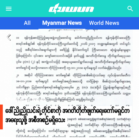
search
All
Myanmar News
World News
arrow_back_ios
Myanmar News
ဒေါ်ညိုညိုသင်းရဲ့တိုင်စာကို အဂတိတိုက်ဖျက်ရေးကော်မရှင်က
အရေးယူဖို့ အစီအစဉ်မရှိသေး