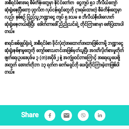
အစီရင်ခံစာအရ စီမံကိန်းတွေမှာ နိုင်ငံတော်က ငွေကျပ် ၅၁ ဘီလီယံကျော်
ဆုံးရှုံးနေပြီးတော့ ပုဂ္ဂလိက လုပ်ငန်းရှင်တွေကို ငှားရမ်းထားတဲ့ စီမံကိန်းတွေမှာ
လည်း နှစ်စဉ် ပြည်သူ့ဘဏ္ဍာငွေ ကျပ် ၅ ဒသမ ၈ ဘီလီယံနီးပါးလောက်
ဆုံးရှုံးနေတယ်ဆိုပြီး ဒေါက်တာဒေါ်ညိညိုသင်းရဲ့ တိုင်ကြားစာမှာ ဖော်ပြထားပါ
တယ်။
စာရင်းစစ်ချုပ်ရုံးရဲ့ အစီရင်ခံစာ ခိုင်လုံတဲ့အထောက်အထားဖြစ်တာမို့ ဘဏ္ဍာငွေ
ဆုံးရှုံးနစ်နာမှုတွေကို ကျော်စောသတင်းအဖြစ်မှတ်ယူပြီး အဂတိလိုက်စားမှုတိုက်
ဖျက်ရေးဥပဒေပုဒ်မ ၃ (က)အပိုဒ်၂ နဲ့ အကျုံးဝင်တာကြောင့် အရေးယူပေးဖို့
အတွက် အောက်တိုဘာ ၁၃ ရက်က ကော်မရှင်ကို ပေးပို့တိုင်ကြားခဲ့တာဖြစ်ပါ
တယ်။
Share
email