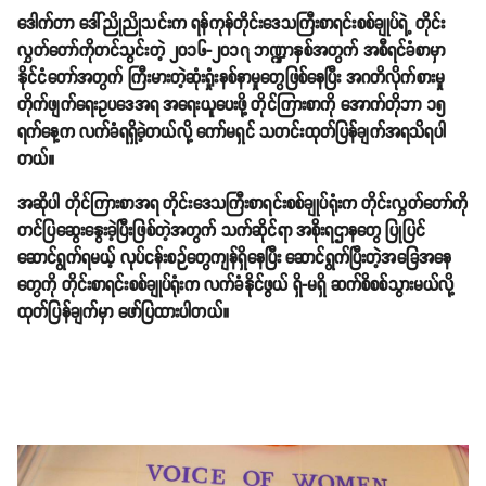
ဒေါက်တာ ဒေါ်ညိုညိုသင်းက ရန်ကုန်တိုင်းဒေသကြီးစာရင်းစစ်ချုပ်ရဲ့ တိုင်း
လွှတ်တော်ကိုတင်သွင်းတဲ့ ၂၀၁၆-၂၀၁၇ ဘဏ္ဍာနှစ်အတွက် အစီရင်ခံစာမှာ
နိုင်ငံတော်အတွက် ကြီးမားတဲ့ဆုံးရှုံးနစ်နာမှုတွေဖြစ်နေပြီး အဂတိလိုက်စားမှု
တိုက်ဖျက်ရေးဥပဒေအရ အရေးယူပေးဖို့ တိုင်ကြားစာကို အောက်တိုဘာ ၁၅
ရက်နေ့က လက်ခံရရှိခဲ့တယ်လို့ ကော်မရှင် သတင်းထုတ်ပြန်ချက်အရသိရပါ
တယ်။
အဆိုပါ တိုင်ကြားစာအရ တိုင်းဒေသကြီးစာရင်းစစ်ချုပ်ရုံးက တိုင်းလွှတ်တော်ကို
တင်ပြဆွေးနွေးခဲ့ပြီးဖြစ်တဲ့အတွက် သက်ဆိုင်ရာ အစိုးရဌာနတွေ ပြုပြင်
ဆောင်ရွက်ရမယ့် လုပ်ငန်းစဉ်တွေကျန်ရှိနေပြီး ဆောင်ရွက်ပြီးတဲ့အခြေအနေ
တွေကို တိုင်းစာရင်းစစ်ချုပ်ရုံးက လက်ခံနိုင်ဖွယ် ရှိ-မရှိ ဆက်စိစစ်သွားမယ်လို့
ထုတ်ပြန်ချက်မှာ ဖော်ပြထားပါတယ်။