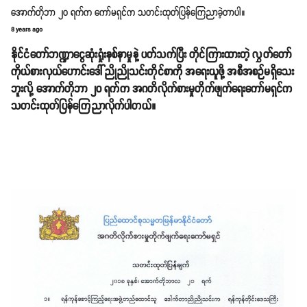
အောက်တိုဘာ ၂၀ ရက်က ကော်မရှင်က သတင်းထုတ်ပြန်ကြေညာခဲ့တာပါ။
8 years ago
နိုင်ငံတော်ဘဏ္ဍာငွေဆုံးရှုံးနစ်နာမှုနဲ့ ပတ်သက်ပြီး တိုင်ကြားထားတဲ့ လွှတ်တော်
ကိုယ်စားလှယ်ဟောင်းဒေါ်ညိုညိုသင်းတိုင်စာကို အရေးယူဖို့ အစီအစဉ်မရှိသေး
ဘူးလို့ အောက်တိုဘာ ၂၀ ရက်က အဂတိလိုက်စားမှုတိုက်ဖျက်ရေးကော်မရှင်က
သတင်းထုတ်ပြန်ကြေညာလိုက်ပါတယ်။