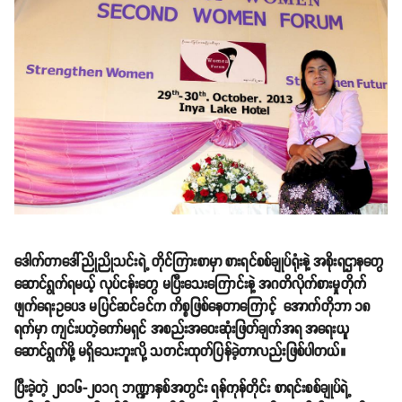
ဒေါက်တာဒေါ်ညိုညိုသင်းရဲ့ တိုင်ကြားစာမှာ စားရင်စစ်ချုပ်ရုံးနဲ့ အစိုးရဌာနတွေ
ဆောင်ရွက်ရမယ့် လုပ်ငန်းတွေ မပြီးသေးကြောင်းနဲ့ အဂတိလိုက်စားမှုတိုက်
ဖျက်ရေးဥပေဒ မပြင်ဆင်ခင်က ကိစ္စဖြစ်နေတာကြောင့် အောက်တိုဘာ ၁၈
ရက်မှာ ကျင်းပတဲ့ကော်မရှင် အစည်းအဝေးဆုံးဖြတ်ချက်အရ အရေးယူ
ဆောင်ရွက်ဖို့ မရှိသေးဘူးလို့ သတင်းထုတ်ပြန်ခဲ့တာလည်းဖြစ်ပါတယ်။
ပြီးခဲ့တဲ့ ၂၀၁၆-၂၀၁၇ ဘဏ္ဍာနှစ်အတွင်း ရန်ကုန်တိုင်း စာရင်းစစ်ချုပ်ရဲ့