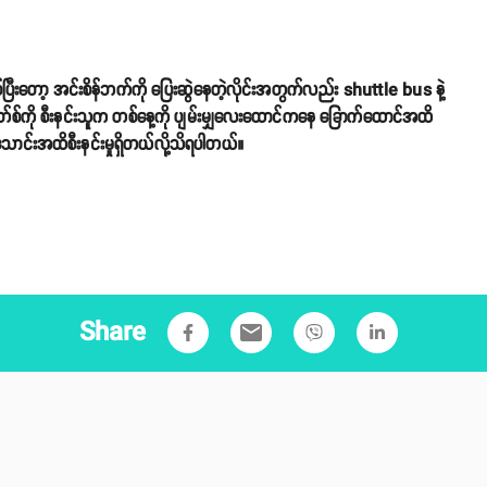
းတော့ အင်းစိန်ဘက်ကို ပြေးဆွဲနေတဲ့လိုင်းအတွက်လည်း shuttle bus နဲ့
်စ်ကို စီးနင်းသူက တစ်နေ့ကို ပျမ်းမျှလေးထောင်ကနေ ခြောက်ထောင်အထိ
သောင်းအထိစီးနင်းမှုရှိတယ်လို့သိရပါတယ်။
Share
email