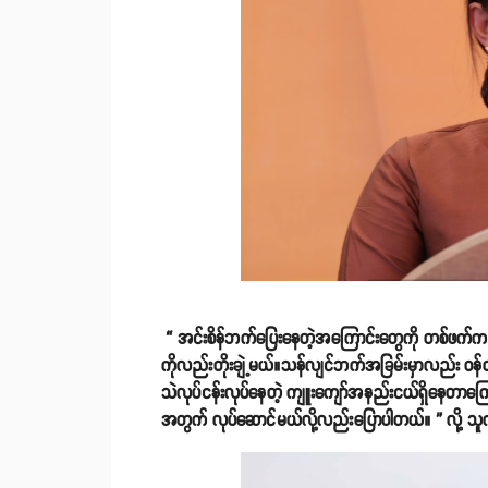
“ အင်းစိန်ဘက်ပြေးနေတဲ့အကြောင်းတွေကို တစ်ဖက်ကမ်း
ကိုလည်းတိုးချဲ့မယ်။သန်လျင်ဘက်အခြမ်းမှာလည်း 
သဲလုပ်ငန်းလုပ်နေတဲ့ ကျူးကျော်အနည်းငယ်ရှိနေတာကြော
အတွက် လုပ်ဆောင်မယ်လို့လည်းပြောပါတယ်။ ” လို့ သ