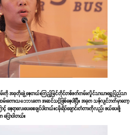
ကို အခုတိုးချဲ့နေတယ်။ကြည့်မြင်တိုင်တစ်ဖက်ကမ်း၊လှိုင်သာယာ၊ရွှေပြည်သာ
ဝန်ထမ်းကော၊သဘောၤကော အဆင်သင့်ဖြစ်နေပါပြီ။ အခုက သန်လျင်ဘက်မှာတော့
င့် နေရာလေးပေးစေချင်ပါတယ်။ငမိုးရိပ်ချောင်းတံတားကိုလည်း ဖယ်ပေးဖို့
ူက ပြောပါတယ်။