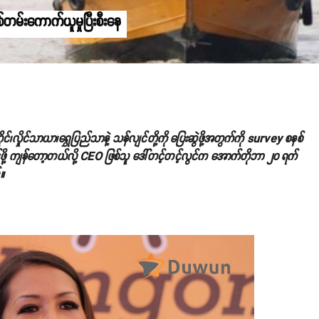
်းကောက်ယူမှုပြီးစီးနေ
လှိုင်သာယာ၊ရွှေပြည်သာနဲ့ သန်လျင်တို့ကို ပြေးဆွဲဖို့အတွက်ကို survey စနစ်
င်ဖို့ ကျန်တော့တယ်လို့ CEO ဖြစ်သူ ဒေါ်တင့်တင့်လွင်က အောက်တိုဘာ ၂၀ ရက်
။