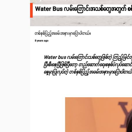
Water Bus လမ်းကြောင်းအသစ်တွေအတွက် စစ်တမ
တစ်နှစ်ပြည့်အခမ်းအနားမှာပြောပါတယ်။
8 years ago
Water bus လမ်းကြောင်းသစ်တွေဖြစ်တဲ့ ကြည့်မြင်တိုင်၊
ပြီးစီးနေပြီဖြစ်ပြီတော့ တည်ဆောက်ရေးစနစ်ပဲလုပ်ဆော
နေ့မှာပြုလုပ်တဲ့ တစ်နှစ်ပြည့်အခမ်းအနားမှာပြောပါတယ်