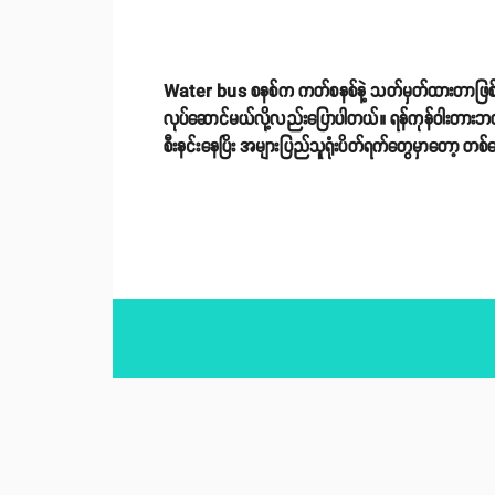
Water bus စနစ်က ကတ်စနစ်နဲ့ သတ်မှတ်ထားတာဖြစ်ပြီ
လုပ်ဆောင်မယ်လို့လည်းပြောပါတယ်။ ရန်ကုန်ဝါးတားဘတ
စီးနင်းနေပြိး အများပြည်သူရုံးပိတ်ရက်တွေမှာတော့ တစ်