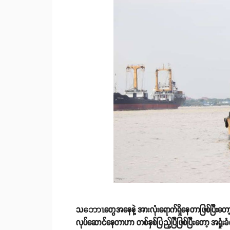
သဘောၤတွေအနေနဲ့ အားလုံးရောက်ရှိနေတာဖြစ်ပြီးတေ
လုပ်ဆောင်နေတာဟာ တစ်နှစ်ပြည့်ပြီဖြစ်ပြီးတော့ အရှုံ