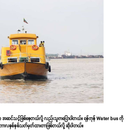
ာ့ အဆင်သင့်ဖြစ်နေတယ်လို့ လည်းသူကပြောပါတယ်။ ရန်ကုန် Water bus ကို
းခံကာလနှစ်နှစ်သတ်မှတ်ထားတာဖြစ်တယ်လို့ ဆိုပါတယ်။