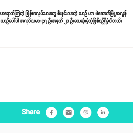
ဖို့ လာရောက်ကြတဲ့ မြန်မာလုပ်သားတွေ စီးနင်းလာတဲ့ ယာဉ် ဟာ မဲဆောက်မြို့အလွန်
့ ယာဉ်ပေါ်ပါ အလုပ်သမား ၄၇ ဦးအနက် ၂၀ ဦးသေဆုံးခဲ့တဲ့ဖြစ်စဉ်ရှိခဲ့ပါတယ်။
Share
email