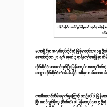
မဟာချိုင်မှာ အလုပ်လုပ်ကိုင်တဲ့ မြန်မာလုပ်သား ၁၅ ဦးပ
အောက်တိုဘာ ၂၁ ရက် မနက် ၃ နာရီကျော်အချိန်မှာ တိမ
ထိုင်းနိုင်ငံသားမောင်းနှင်ပြီး မြန်မာလုပ်သားတွေ
အသွား ထိုင်းနိုင်ငံ၊ကံဖစ်ခစ်ခရိုင် အနီးမှာ လမ်းဘေးသ
ကားမီးလောင်တိမ်းမှောက်မှုကြောင့် ယာဉ်ပေါ်ပါ မြန်မာ
ပြီး မောင်လွင်မိုးသူ (စိစစ်ဆဲ) ပါ မြန်မာလုပ်သား ၄ ဦးနဲ့ 