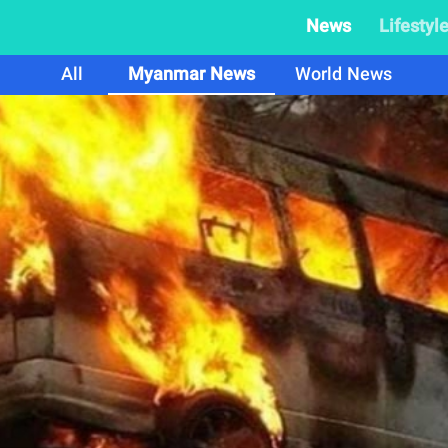
News
Lifestyl
All
Myanmar News
World News