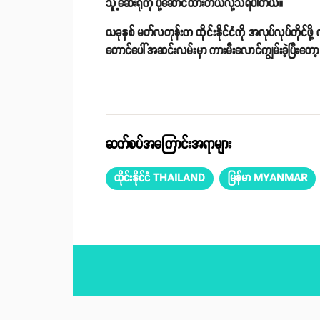
သူ့ဆေးရုံကို ပို့ဆောင်ထားတယ်လို့သိရပါတယ်။
ယခုနှစ် မတ်လတုန်းက ထိုင်းနိုင်ငံကို အလုပ်လုပ်ကိုင်
တောင်ပေါ်အဆင်းလမ်းမှာ ကားမီးလောင်ကျွမ်းခဲ့ပြီးတော
ဆက်စပ်အကြောင်းအရာများ
ထိုင်းနိုင်ငံ THAILAND
မြန်မာ MYANMAR