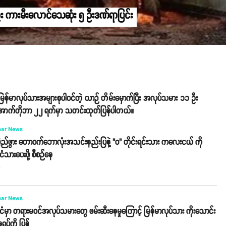
 ဦး ကားမီးလောင်သေဆုံး ၅ ဦးဒဏ်ရာပြင်း
 မြန်မာလုပ်သားအများစုပါဝင်တဲ့ ယာဉ် တိမ်းမှောက်ပြီး အလုပ်သမား ၁၁ ဦး
 အောက်တိုဘာ ၂၂ ရက်မှာ သတင်းထုတ်ပြန်ပါတယ်။
ar News
ြည်ဖွား တောဝက်ဘောလုံးအသင်းနည်းပြနဲ့ "ဝ" တိုင်းရင်းသား ကလေးငယ် ကို
င်ငံသားပေးဖို့ စီစဉ်နေ
o
ar News
ိုင်ငံမှာ တရားမဝင်အလုပ်သမားတွေ ဖမ်းဆီးနေမှုကြောင့် မြန်မာလုပ်သား ကိုးသောင်း
ရပ်ကို ပြန်