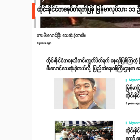
ထိုင်းနိုင်ငံကနေပိတ်ရက်ပြန် မြန်မာလုပ်သား ၁၁
ကားမီးလောင်ပြီး သေဆုံးခဲ့တာပါ။
8 years ago
ထိုင်းနိုင်ငံကနေသီတင်းကျွတ်ပိတ်ရက် နေရပ်ပြန်ကြတဲ့
မီးလောင်သေဆုံးခဲ့တယ်လို့ ပြည်ထဲရေးဝန်ကြီးဌာနက
Myanm
မြန်မာပ
ထိုင်းနို
8 years ag
Myanm
ထိုင်းန
ကျော် နေ