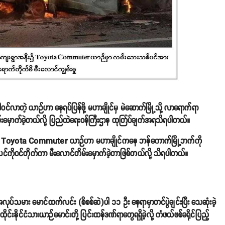
ါဝင်လာတဲ့ ယာဉ်ဟာ နေရပ်ပြန်ဖို့ မဟာချိုင်မှ မဲဆောက်မြို့သို့ လာရောက်ရာ
်းမှောက်ခဲ့တယ်လို့ ပြည်ထဲရေးဝန်ကြီးဌာန ထုတ်ြပ်ချက်အရသိရပါတယ်။
ပါဝင်တဲ့ Toyota Commuter ယာဉ်ဟာ မဟာချိုင်ကနေ ဘန်ကောက်မြို့ဘက်ကို
စ်ပင်ကိုဝင်တိုက်ကာ မီးလောင်တိမ်းမှောက်ခဲ့တာဖြစ်တယ်လို့ သိရပါတယ်။
အလုပ်သမား မောင်ထက်လင်း (စိစစ်ဆဲ)ပါ ၁၁ ဦး နေရာမှာတင်ပွဲချင်းပြီး သေဆုံးခဲ့
ထိုင်းနိုင်ငံသားယာဉ်မောင်းတို့ ပြင်းထန်ဒဏ်ရာတွေရရှိခဲ့လို့ ကံဖယ်ဖစ်ခရိုင်ပြည့်