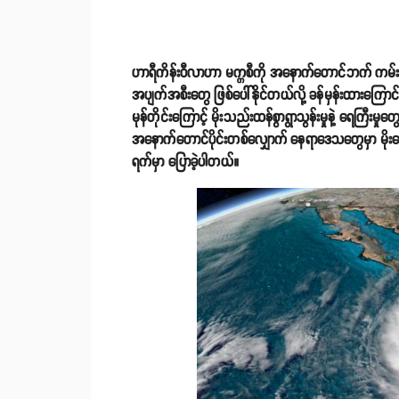
ဟာရီကိန်းဝီလာဟာ မက္ကစီကို အနောက်တောင်ဘက် ကမ်းရိုး
အပျက်အစီးတွေ ဖြစ်ပေါ်နိုင်တယ်လို့ ခန်မှန်းထာ
မုန်တိုင်းကြောင့် မိုးသည်းထန်စွာရွာသွန်းမှုနဲ့ ရေကြီးမ
အနောက်တောင်ပိုင်းတစ်လျှောက် နေရာဒေသတွေမှာ မို
ရက်မှာ ပြောခဲ့ပါတယ်။