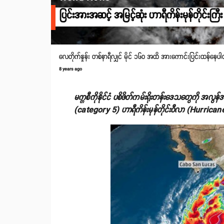
ပြင်းအားအဆင့် အမြင့်ဆုံး ဟာရီကိန်းမုန်တိုင်းကြီ
လေတိုက်နှုန်း တစ်နာရီလျှင် မိုင် ၁၆၀ အထိ အားကောင်းပြင်းထန်နေပ
8 years ago
မက္ကစီကိုနိုင်ငံ ပစိဖိတ်ကမ်းရိုးတန်းဒေသတွေကို အလွန
(category 5) ဟာရီကိန်းမုန်တိုင်းဝီလာ (Hurrican