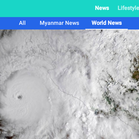
News
Lifestyl
All
Myanmar News
World News