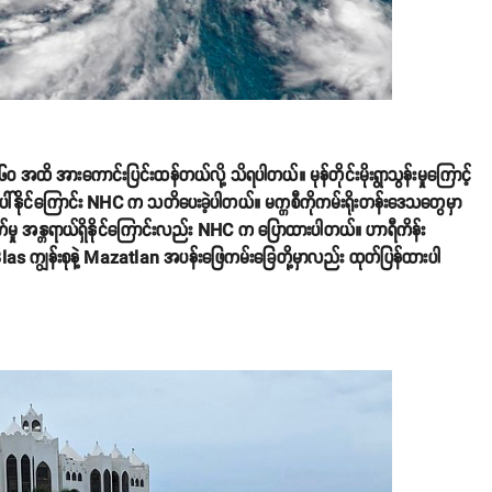
၁၆၀ အထိ အားကောင်းပြင်းထန်တယ်လို့ သိရပါတယ်။ မုန်တိုင်းမိုးရွာသွန်းမှုကြောင့်
ဖြစ်ပေါ်နိုင်ကြောင်း NHC က သတိပေးခဲ့ပါတယ်။ မက္ကစီကိုကမ်းရိုးတန်းဒေသတွေမှာ
က်မှု အန္တရာယ်ရှိနိုင်ကြောင်းလည်း NHC က ပြောထားပါတယ်။ ဟာရီကိန်း
n Blas ကျွန်းစုနဲ့ Mazatlan အပန်းဖြေကမ်းခြေတို့မှာလည်း ထုတ်ပြန်ထားပါ