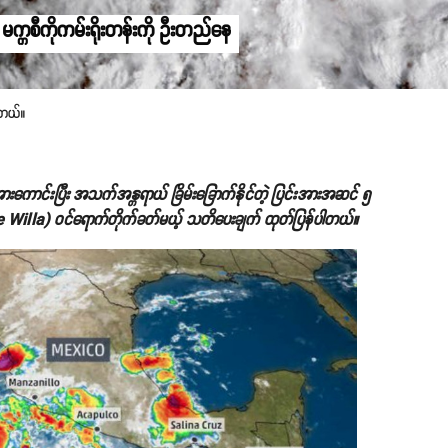
း မက္ကစီကိုကမ်းရိုးတန်းကို ဦးတည်နေ
ါတယ်။
်အားကောင်းပြီး အသက်အန္တရာယ် ခြိမ်းခြောက်နိုင်တဲ့ ပြင်းအားအဆင် ၅
e Willa) ဝင်ရောက်တိုက်ခတ်မယ့် သတိပေးချက် ထုတ်ပြန်ပါတယ်။