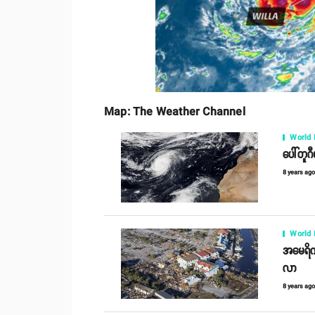
Map: The Weather Channel
World
ပေါ်တူဂ
8 years ag
World
အမေရိကန
လာ
8 years ag