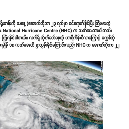
တန်းကို ယနေ့ (အောက်တိုဘာ ၂၃ ရက်မှာ ဝင်ရောက်နိုင်ပြီး ကြီးမားတဲ့
းကြောင်း National Hurricane Centre (NHC) က သတိပေးထားပါတယ်။
ှုတွေ ကြုံရနိုင်ပါတယ်။ လက်ရှိ တိုက်ခတ်နေတဲ့ ဟာရီကိန်းဝီလာကြောင့် မက္ကစီကို
းရေချိန် ၁၈ လက်မအထိ ရွာသွန်းနိုင်ကြောင်းလည်း NHC က အောက်တိုဘာ ၂၂