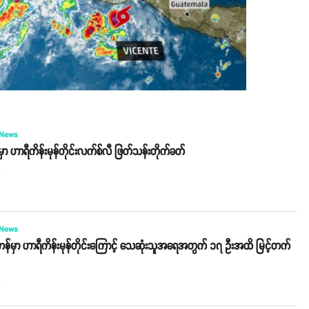
 News
ီမှာ ဟာရီကိန်းမုန်တိုင်းလက်စ်လီ ဖြတ်သန်းတိုက်ခတ်
o
 News
်မှာ ဟာရီကိန်းမုန်တိုင်းကြောင့် သေဆုံးသူအရေအတွက် ၁၇ ဦးအထိ မြင့်တက်
o