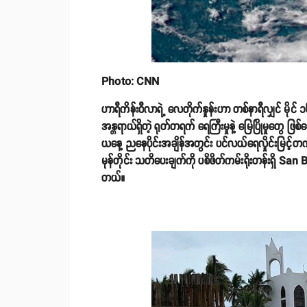
Photo: CNN
ဟာရီကိန်းဝီလာရဲ့ လေတိုက်နှုန်းဟာ တစ်နာရီလျှင် မိုင် 
အန္တရာယ်ရှိတဲ့ ရုတ်တရက် ရေကြီးမှုနဲ့ မြေပြိုမှုတွေ 
ယနေ့ ညနေပိုင်းအချိန်အတွင်း ပင်လယ်ရေလှိုင်းမြင့်တ
မုန်တိုင်း သတိပေးချက်ကို ပစိဖိတ်ကမ်းရိုးတန်းရှိ Sa
တယ်။