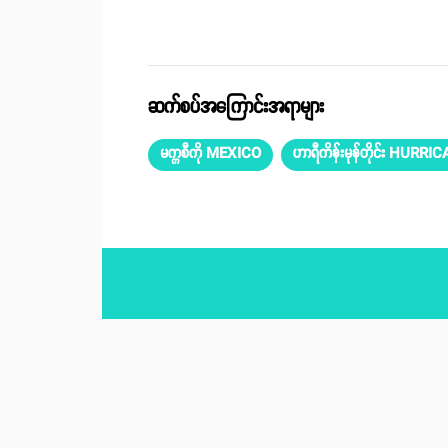
ဆက်စပ်အကြောင်းအရာများ
မက္ကစီကို MEXICO
ဟာရီကိန်းမုန်တိုင်း HURRI