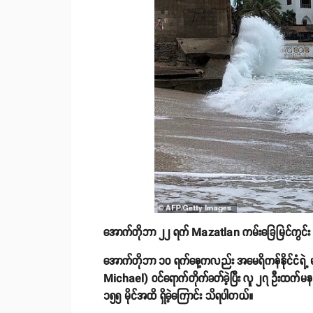
အောက်တိုဘာ ၂၂ ရက် Mazatlan ကမ်းခြေမြင်ကွင
အောက်တိုဘာ ၁၀ ရက်နေ့ကလည်း အမေရိကန်နိုင်ငံရဲ့ မ
Michael) ဝင်ရောက်တိုက်ခတ်ခဲ့ပြီး လူ ၂၇ ဦးထက်မနည်း
၁၅၅ မိုင်အထိ ရှိခဲ့ကြောင်း သိရပါတယ်။