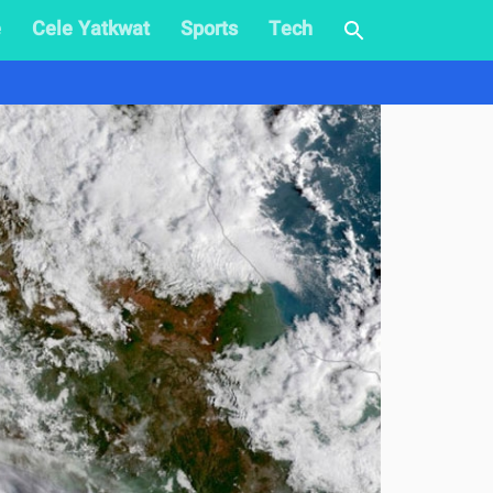
e
Cele Yatkwat
Sports
Tech