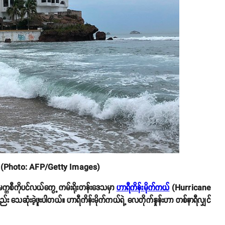
်း (Photo: AFP/Getty Images)
က္ကစီကိုပင်လယ်ကွေ့ ကမ်းရိုးတန်းဒေသမှာ
ဟာရီကိန်းမိုက်ကယ်
(Hurricane
 သေဆုံးခဲ့ဖူးပါတယ်။ ဟာရီကိန်းမိုက်ကယ်ရဲ့ လေတိုက်နှုန်းဟာ တစ်နာရီလျှင်