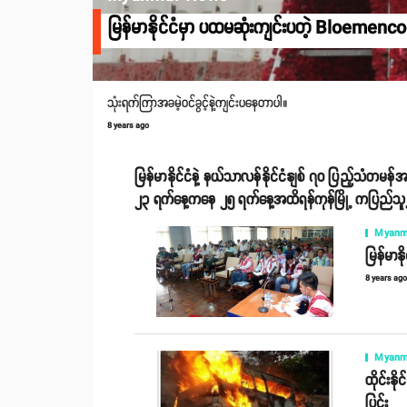
မြန်မာနိုင်ငံမှာ ပထမဆုံးကျင်းပတဲ့ Bloemencor
သုံးရက်ကြာအခမဲ့ဝင်ခွင့်နဲ့ကျင်းပနေတာပါ။
8 years ago
မြန်မာနိုင်ငံနဲ့ နယ်သာလန်နိုင်ငံနျစ် ၇၀ ပြည့်သံတ
၂၃ ရက်နေ့ကနေ ၂၅ ရက်နေ့အထိရန်ကုန်မြို့ ကပြည်သူ့
Myanm
မြန်မာနိ
8 years ag
Myanm
ထိုင်းန
ပြင်း