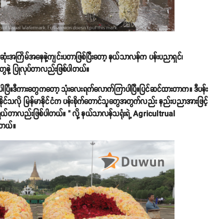
မဆုံးအကြိမ်အနေနဲ့ကျင်းပတာဖြစ်ပြီးတော့ နယ်သာလန်က ပန်းပညာရှင်၊
တွေနဲ့ ပြုလုပ်တာလည်းဖြစ်ပါတယ်။
ါပြီ။ဒီကားတွေကတော့ သုံးလေးရက်လောက်ကြာပါပြီ။ပြင်ဆင်ထားတာက။ ဒီပန်း
ားနိုင်သလို မြန်မာနိုင်ငံက ပန်းစိုက်တောင်သူတွေအတွက်လည်း နည်းပညာအားဖြင့်
ရွယ်တာလည်းဖြစ်ပါတယ်။ " လို့ နယ်သာလန်သရုံးရဲ့ Agricultrual
ါတယ်။