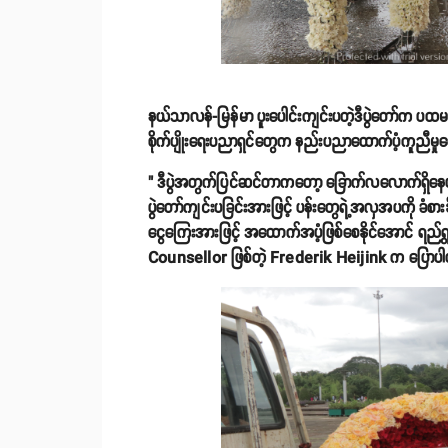
နယ်သာလန်-မြန်မာ ပူးပေါင်းကျင်းပတဲ့ဒီပွဲတော်က ပထ
စိုက်ပျိုးရေးပညာရှင်တွေက နည်းပညာထောက်ပံ့ကူညီမှု
" ဒီပွဲအတွက်ပြင်ဆင်တာကတော့ ခြောက်လလောက်ရှိနေပ
ပွဲတော်ကျင်းပခြင်းအားဖြင့် ပန်းတွေရဲ့အလှအပကို ခံစ
ငွေကြေးအားဖြင့် အထောက်အပံ့ဖြစ်စေနိုင်အောင် ရည်
Counsellor ဖြစ်တဲ့ Frederik Heijink က ပြောပ