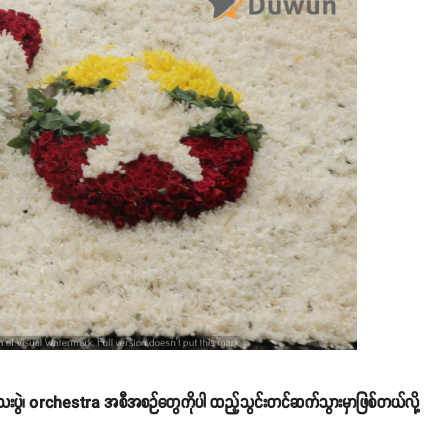
်သေးပွဲ၊ orchestra အစီအစဉ်တွေကိုပါ ထည့်သွင်းတင်ဆက်သွားမှာဖြစ်တယ်လို့