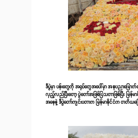
ဒီပွဲမှာ ပန်းတွေကို အရုပ်တွေအပေါ်မှာ အနုပညာမြောက
လှည့်လည်ပြီးတော့ ပွဲတော်အဖြစ်ပြသတာဖြစ်ပြီး မြန်မာန
အနေနဲ့ ဒီပွဲတော်ကျင်းပတာက မြန်မာနိုင်ငံက တတိယမြ