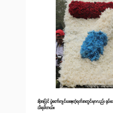
ဒါ့အပြင် ပွဲတော်ကျင်းပနေတဲ့ရက်အတွင်းမှာလည်း ရုပ
သိရပါတယ်။