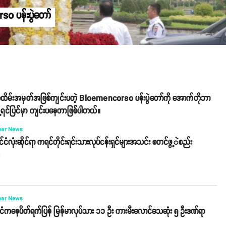
so ပန်းပွဲတော်
မန်အထိမ်းအမှတ်အဖြစ်ကျင်းပတဲ့ Bloemencorso ပန်းပွဲတော်ကို အောက်တိုဘာ
ရင်ပြင်မှာ ကျင်းပနေတာဖြစ်ပါတယ်။
ar News
ုင်ငံလုံးဆိုင်ရာ ကရင်တိုင်းရင်းသားလုပ်ငန်းရှင်များအသင်း စတင်ဖွ့ဲစည်း
o
ar News
ိုင်ငံကနေပိတ်ရက်ပြန် မြန်မာလုပ်သား ၁၁ ဦး ကားမီးလောင်သေဆုံး ၅ ဦးဒဏ်ရာ