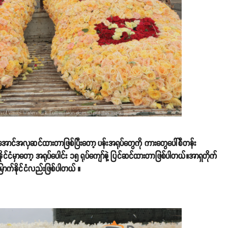
်အောင်အလှဆင်ထားတာဖြစ်ပြီးတော့ ပန်းအရုပ်တွေကို ကားတွေပေါ်စီတန်း
ိုင်ငံမှာတော့ အရုပ်ပေါင်း ၁၅ ရုပ်ကျော်နဲ့ ပြင်ဆင်ထားတာဖြစ်ပါတယ်။အာရှတိုက်
ောက်နိုင်ငံလည်းဖြစ်ပါတယ် ။