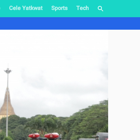
e
Cele Yatkwat
Sports
Tech