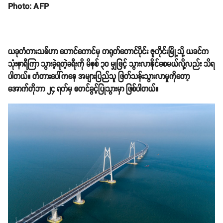
Photo: AFP
ယခုတံတားသစ်ဟာ ဟောင်ကောင်မှ တရုတ်တောင်ပိုင်း ဇူဟိုင်းမြို့သို့ ယခင်က
သုံးနာရီကြာ သွားခဲ့ရတဲ့ခရီးကို မိနစ် ၃၀ မျှဖြင့် သွားလာနိုင်စေမယ်လို့လည်း သိရ
ပါတယ်။ တံတားပေါ်ကနေ အများပြည်သူ ဖြတ်သန်းသွားလာမှုကိုတော့
အောက်တိုဘာ ၂၄ ရက်မှ စတင်ခွင့်ပြုသွားမှာ ဖြစ်ပါတယ်။