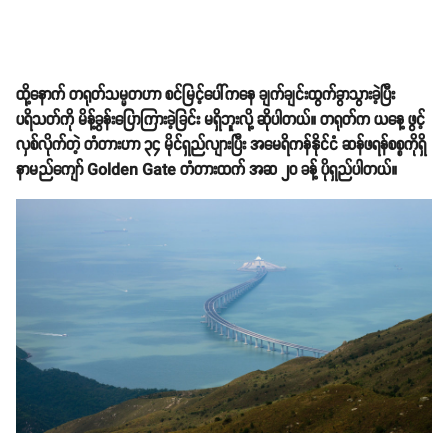
ထို့နောက် တရုတ်သမ္မတဟာ စင်မြင့်ပေါ်ကနေ ချက်ချင်းထွက်ခွာသွားခဲ့ပြီး
ပရိသတ်ကို မိန့်ခွန်းပြောကြားခဲ့ခြင်း မရှိဘူးလို့ ဆိုပါတယ်။ တရုတ်က ယနေ့ ဖွင့်
လှစ်လိုက်တဲ့ တံတားဟာ ၃၄ မိုင်ရှည်လျားပြီး အမေရိကန်နိုင်ငံ ဆန်ဖရန်စစ္စကိုရှိ
နာမည်ကျော် Golden Gate တံတားထက် အဆ ၂၀ ခန့် ပိုရှည်ပါတယ်။