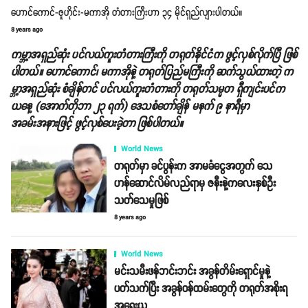
ဟောင်ကောင်-ဇူဟိုင်း-မကာအို တံတားကြီးဟာ ၃၄ မိုင်ရှည်လျားပါတယ်။
8 years ago
ကမ္ဘာ့အရှည်ဆုံး ပင်လယ်ကူးတံတားကြီးကို တရုတ်နိုင်ငံက ဖွင့်လှစ်လိုက်ပြီ ဖြစ်
ပါတယ်။ ဟောင်ကောင်၊ မကာအိုနဲ့ တရုတ်ပြည်မကြီးကို ဆက်သွယ်ထားတဲ့ က
မ္ဘာ့အရှည်ဆုံး စံချိန်တင် ပင်လယ်ကူးတံတားကို တရုတ်သမ္မတ ရှီကျင်းပင်က
ယနေ့ (အောက်တိုဘာ ၂၃ ရက်) ဒေသစံတော်ချိန် မနက် ၉ နာရီမှာ
အခမ်းအနားဖြင့် ဖွင့်လှစ်ပေးခဲ့တာ ဖြစ်ပါတယ်။
World News
တရုတ်မှာ ခင်ပွန်းက အာမခံငွေအတွက် သေ
ဟန်ဆောင်လိမ်လည်ရာမှ ဇနီးနဲ့ကလေးနှစ်ဦး
သတ်သေမှုဖြစ်
8 years ago
World News
မင်းသမီးဖန်ဘင်းဘင်း အခွန်တိမ်းရှောင်မှုနဲ့
ပတ်သက်ပြီး အခွန်ဝန်ထမ်းတွေကို တရုတ်အစိုးရ
အရေးယူ