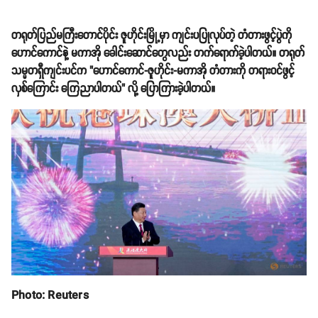
တရုတ်ပြည်မကြီးတောင်ပိုင်း ဇူဟိုင်းမြို့မှာ ကျင်းပပြုလုပ်တဲ့ တံတားဖွင့်ပွဲကို
ဟောင်ကောင်နဲ့ မကာအို ခေါင်းဆောင်တွေလည်း တက်ရောက်ခဲ့ပါတယ်။ တရုတ်
သမ္မတရှီကျင်းပင်က "ဟောင်ကောင်-ဇူဟိုင်း-မကာအို တံတားကို တရားဝင်ဖွင့်
လှစ်ကြောင်း ကြေညာပါတယ်" လို့ ပြောကြားခဲ့ပါတယ်။
Photo: Reuters