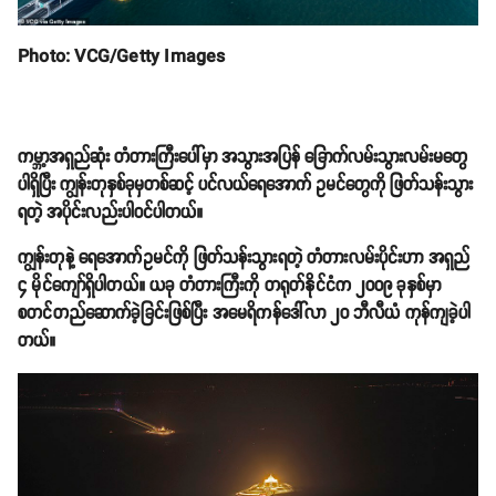
Photo: VCG/Getty Images
ကမ္ဘာ့အရှည်ဆုံး တံတားကြီးပေါ်မှာ အသွားအပြန် ခြောက်လမ်းသွားလမ်းမတွေ
ပါရှိပြီး ကျွန်းတုနှစ်ခုမှတစ်ဆင့် ပင်လယ်ရေအောက် ဥမင်တွေကို ဖြတ်သန်းသွား
ရတဲ့ အပိုင်းလည်းပါဝင်ပါတယ်။
ကျွန်းတုနဲ့ ရေအောက်ဥမင်ကို ဖြတ်သန်းသွားရတဲ့ တံတားလမ်းပိုင်းဟာ အရှည်
၄ မိုင်ကျော်ရှိပါတယ်။ ယခု တံတားကြီးကို တရုတ်နိုင်ငံက ၂၀၀၉ ခုနှစ်မှာ
စတင်တည်ဆောက်ခဲ့ခြင်းဖြစ်ပြီး အမေရိကန်ဒေါ်လာ ၂၀ ဘီလီယံ ကုန်ကျခဲ့ပါ
တယ်။