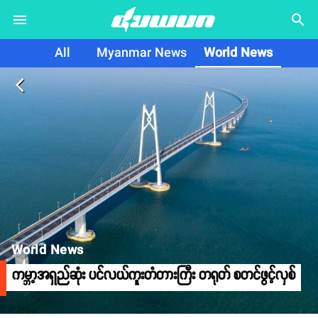
search
All
Myanmar News
World News
arrow_back_ios
World News
ကမ္ဘာ့အရှည်ဆုံး ပင်လယ်ကူးတံတားကြီး တရုတ် စတင်ဖွင့်လှစ်