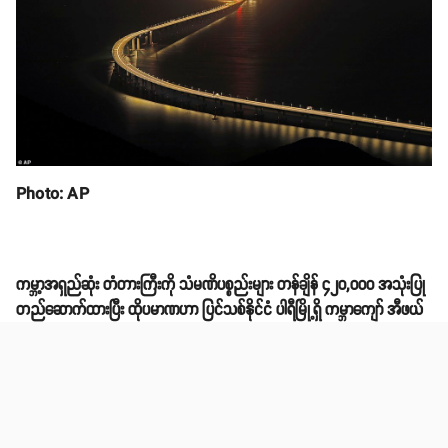
Photo: AP
ကမ္ဘာ့အရှည်ဆုံး တံတားကြီးကို သံမဏိပစ္စည်းများ တန်ချိန် ၄၂၀,၀၀၀ အသုံးပြု
တည်ဆောက်ထားပြီး ထိုပမာဏဟာ ပြင်သစ်နိုင်ငံ ပါရီမြို့ရှိ ကမ္ဘာကျော် အီဖယ်
မျှော်စင် (Eiffle Tower) အရေအတွက် ၆၀ တည်ဆောက်နိုင်တယ်လို့ ဆိုပါ
တယ်။
တံတားကြီးကို ရစ်(ခ်)တာစကေး ၈ အဆင့်ရှိတဲ့ ငလျင်၊ စူပါတိုင်ဖွန်းမုန်တိုင်းနဲ့
အလွန်ကြီးမားတဲ့ ပင်လယ်ကူး သင်္ဘောကြီးများ ဝင်တိုက်မှုကိုခံနိုင်ရည်ရှိရန်