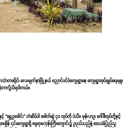
်္သာတခရိုင်၊ လေးမျက်နှာမြို့နယ် ညောင်ပင်ဝဲကျေးရွာနေ ကျေးရွာအုပ်ချုပ်ရေးမှူး
ဲ့တာလို့သိရပါတယ်။
့် “ရွှေဥဒေါင်း” တံဆိပ်ပါ ခေါက်ဆွဲ ၄၀ ထုပ်ကို ပဲသီး၊ မုန်လာဥ၊ ဂေါ်ဖီထုပ်တို့နှင့်
ျိန် ၎င်းကျေးရွာရှိ ဓမ္မရာမဘုန်းကြီးကျောင်း၌ ဥပုသ်သည်နဲ့ ဒေသခံပြည်သူ