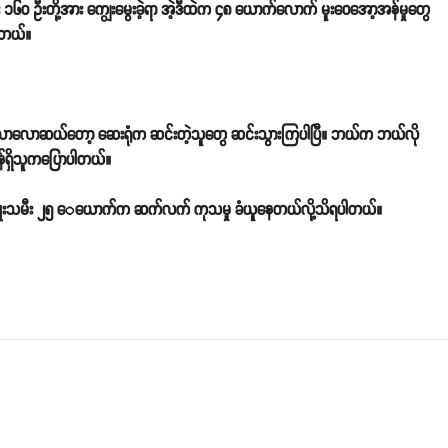
်း ၁၆၀ ဦးတို့အား ကျွေးမွေးခဲ့ရာ အဲ့ဒီထဲက ၄၈ ယောက်လောက် မူးဝေအော့အန်မှုတွေ
ပါတယ်။
 လောလောဆယ်တော့ ဆေးရုံက ဆင်းတဲ့သူတွေ ဆင်းသွားကြပါပြီ။ ဘယ်က ဘယ်လို
ဝန်ရှိသူကပြောပါတယ်။
 အမျိုးသမီး ၂၅ ေယောက်က ဆက်လက် ကုသမှု ခံယူနေတယ်လို့သိရပါတယ်။