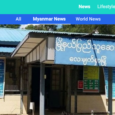
News
Lifestyl
All
Myanmar News
World News