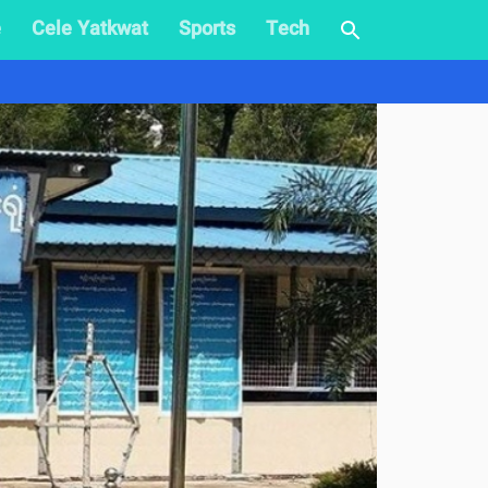
e
Cele Yatkwat
Sports
Tech