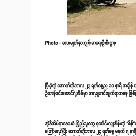
Photo - လေးမျက်နှာကျန်းမာရေးဦးစီးဌာန
ပြီးခဲ့တဲ့ အောက်တိုဘာလ ၂၃ ရက်နေ့ည ၁၀ နာရီ အချိန် ဟင
ဦးဟန်ဝင်းအောင်ရဲ့အိမ်မှာ အလှူဟင်းချက်ရာကနေ ဖြစ်ခ
အဲ့ဒီအိမ်မှာဒေသခံ ပြည်သူတွေ စုပေါင်းလှူဒါန်းတဲ့ “စိန်”နှင
ကြော်လှော်ပြီး အောက်တိုဘာလ ၂၄ ရက်နေ့ မနက် ၇ နာရီအခ