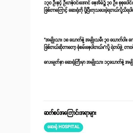
၁၃၀ ဦးနှင့် ဦးဟန်ဝင်းအောင် နေအိမ်၌ ၃၀ ဦး၊ စုစုပေါင
ဖြစ်တာကြောင့် ဆေးရုံကို ပို့ပြီးကုသပေးခဲ့ရတယ်လို့သိရ
"အမျိုးသား ၁၈ ယောက်နဲ့ အမျိုးသမီး ၃၀ ယောက်ပါ။
ဖြစ်တယ်ဆိုတာတော့ စုံစမ်းနေပါတယ်။"လို့ ရဲတပ်ဖွဲ့ တာ
လေးမျက်နှာ ဆေးရုံကြီးမှာ အမျိုးသား ၁၄ယောက်နဲ့
ဆက်စပ်အကြောင်းအရာများ
ဆေးရုံ HOSPITAL