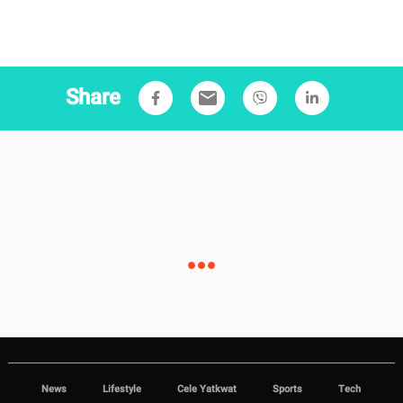
Share
email
News
Lifestyle
Cele Yatkwat
Sports
Tech