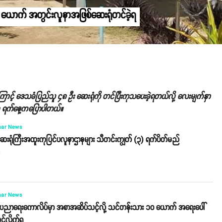
၈ ယောက် အတွင်းလူနာအဖြစ်ဆေးရုံတင်ခဲ့ရ
ကြောင့် ဒေသခံပြည်သူ ၄၈ ဦး ဆေးရုံကို တင်ပြီးကုသပေးခဲ့ရတယ်လို့ လေးမျက်နှာ
၅ ရက်နေ့ကပြောပါတယ်။
ar News
ဆေးရုံကြီးအထူးကုပြင်ပလူနာဌာနများ သီတင်းကျွတ် (၃) ရက်ပိတ်မည်
o
ar News
ပညာရေးကောလိပ်မှာ အစာအဆိပ်သင့်လို့ သင်တန်းသား ၁၀ ယောက် အရေးပေါ်
င်လိုက်ရ