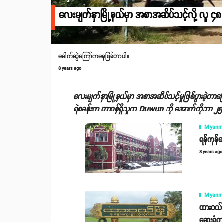
လေးမျက်နှာမြို့နယ်မှာ အစာအဆိပ်သင့်လို့ လူ ၄
ခေါက်ဆွဲကြော်ကနေဖြစ်တာပါ။
8 years ago
လေးမျက်နှာမြို့နယ်မှာ အစာအဆိပ်သင့်မှုဖြစ်ပွားခဲ့တာ
ရဲစခန်းက တာဝန်ရှိသူက Duwun ကို အောက်တိုဘာ ၂
Myanm
ရန်ကုန်
8 years ag
Myanm
ထားဝယ်
ဆေးရုံတ