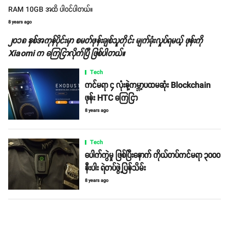
RAM 10GB အထိ ပါဝင်ပါတယ်။
8 years ago
၂၀၁၈ နှစ်အကုန်ပိုင်းမှာ စမတ်ဖုန်းချစ်သူတိုင်း မျက်ခုံးလှုပ်ရမယ့် ဖုန်းကို
Xiaomi က ကြေငြာလိုက်ပြီ ဖြစ်ပါတယ်။
Tech
ကင်မရာ ၄ လုံးနဲ့ကမ္ဘာ့ပထမဆုံး Blockchain
ဖုန်း HTC ကြေငြာ
8 years ago
Tech
ပေါက်ကွဲမှု ဖြစ်ပြီးနောက် ကိုယ်တပ်ကင်မရာ ၃၀၀၀
နီးပါး ရဲတပ်ဖွဲ့ပြန်သိမ်း
8 years ago