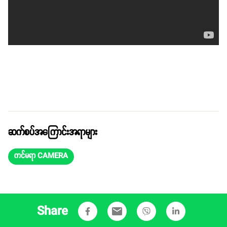
ဆက်စပ်အကြောင်းအရာများ
ကင်မရာ CAMERA
Share
email