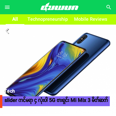
search
All
Technopreneurship
Mobile Reviews
arrow_back_ios
Tech
slider ကင်မရာ ၄ လုံးပါ 5G ဗားရှင်း Mi Mix 3 မိတ်ဆက်