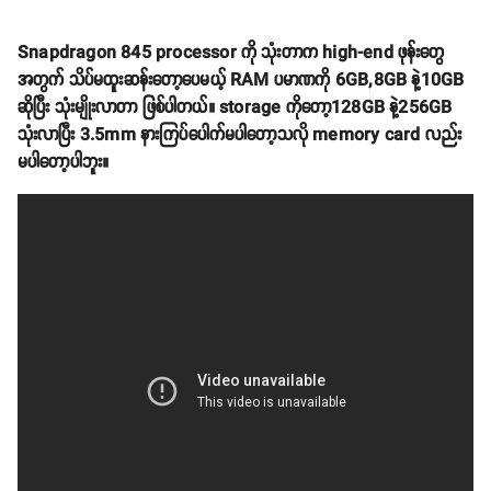
Snapdragon 845 processor ကို သုံးတာက high-end ဖုန်းတွေ
အတွက် သိပ်မထူးဆန်းတော့ပေမယ့် RAM ပမာဏကို 6GB,8GB နဲ့10GB
ဆိုပြီး သုံးမျိုးလာတာ ဖြစ်ပါတယ်။ storage ကိုတော့128GB နဲ့256GB
သုံးလာပြီး 3.5mm နားကြပ်ပေါက်မပါတော့သလို memory card လည်း
မပါတော့ပါဘူး။