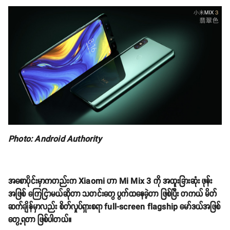
Photo: Android Authority
အစောပိုင်းမှာကတည်းက Xiaomi ဟာ Mi Mix 3 ကို အထူးခြားဆုံး ဖုန်း
အဖြစ် ကြေငြာမယ်ဆိုတာ သတင်းတွေ ပွက်ထနေခဲ့တာ ဖြစ်ပြီး တကယ် မိတ်
ဆက်ချိန်မှာလည်း စိတ်လှုပ်ရှားစရာ full-screen flagship မော်ဒယ်အဖြစ်
တွေ့ရတာ ဖြစ်ပါတယ်။