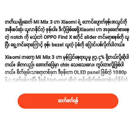
တတိယမျိုးဆက် Mi Mix 3 ဟာ Xiaomi ရဲ့ ဘောင်ပျောက်ဖုန်းအသွင်ကို
အနီးစပ်ဆုံး ယူလာနိုင်တဲ့ ဖုန်းပါ။ ဒီလိုဖြစ်စေဖို့Xiaomi ဟာ အခုခေတ်စားနေ
တဲ့ notch ကို မသုံးဘဲ OPPO Find X စတိုင် slider ကင်မရာစနစ်ကို ယူ
ပြီး ရှေ့ကင်မရာကြောင့် ဖုန်း bezel ယူတဲ့ ပုံစံကို ပြောင်းပစ်လိုက်ပါတယ်။
Xiaomi ကတော့ Mi Mix 3 ဟာ မှန်ပြင်နေရာယူမှု ၉၃.၄% ရှိတယ်လို့ဆိုပါ
တယ်။ ဒါကလည်း အောက်ခြေမှာ chin သေးသေးလေး ကွပ်ထားလို့ဖြစ်ပါ
တယ်။ စိတ်ချမ်းသာစရာတစ်ခုက ဒီဖုန်းဟာ OLED panel ဖြစ်တဲ့ 1080p
၆.၄ လက်မနဲ့လာပြီး ဒီနှစ် high-end ဆိုတဲ့ အန်းဒရိုက်ဖုန်းတွေနဲ့ယှဉ်နိုင်တဲ့
specs တွေ သုံးသွားတာပါ။
ဆက်ဖတ်ရန်