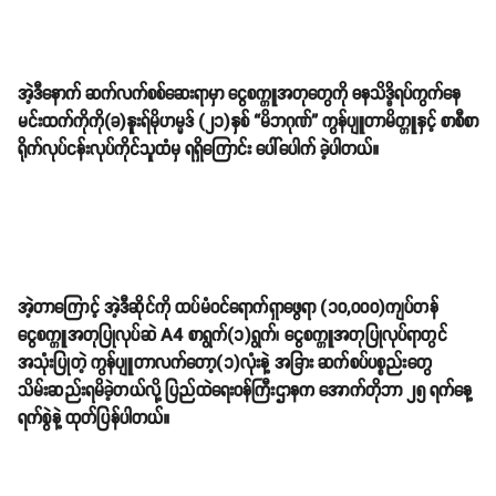
အဲ့ဒီနောက် ဆက်လက်စစ်ဆေးရာမှာ ငွေစက္ကူအတုတွေကို ဓနသိဒ္ဓိရပ်ကွက်နေ
မင်းထက်ကိုကို(ခ)နူးရ်မိုဟမ္မဒ် (၂၁)နှစ် “မိဘဂုဏ်” ကွန်ပျူတာမိတ္တူနှင့် စာစီစာ
ရိုက်လုပ်ငန်းလုပ်ကိုင်သူထံမှ ရရှိကြောင်း ပေါ်ပေါက် ခဲ့ပါတယ်။
အဲ့တာကြောင့် အဲ့ဒီဆိုင်ကို ထပ်မံဝင်ရောက်ရှာဖွေရာ (၁၀,၀၀၀)ကျပ်တန်
ငွေစက္ကူအတုပြုလုပ်ဆဲ A4 စာရွက်(၁)ရွက်၊ ငွေစက္ကူအတုပြုလုပ်ရာတွင်
အသုံးပြုတဲ့ ကွန်ပျူတာလက်တော့(၁)လုံးနဲ့ အခြား ဆက်စပ်ပစ္စည်းတွေ
သိမ်းဆည်းရမိခဲ့တယ်လို့ ပြည်ထဲရေးဝန်ကြီးဌာနက အောက်တိုဘာ ၂၅ ရက်နေ့
ရက်စွဲနဲ့ ထုတ်ပြန်ပါတယ်။