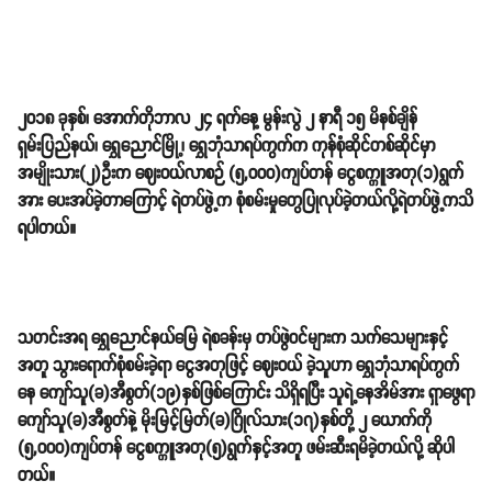
၂၀၁၈ ခုနှစ်၊ အောက်တိုဘာလ ၂၄ ရက်နေ့ မွန်းလွဲ ၂ နာရီ ၁၅ မိနစ်ချိန်
ရှမ်းပြည်နယ်၊ ရွှေညောင်မြို့၊ ရွှေဘုံသာရပ်ကွက်က ကုန်စုံဆိုင်တစ်ဆိုင်မှာ
အမျိုးသား(၂)ဦးက ဈေးဝယ်လာစဉ် (၅,၀၀၀)ကျပ်တန် ငွေစက္ကူအတု(၁)ရွက်
အား ပေးအပ်ခဲ့တာကြောင့် ရဲတပ်ဖွဲ့က စုံစမ်းမှုတွေပြုလုပ်ခဲ့တယ်လို့ရဲတပ်ဖွဲ့ကသိ
ရပါတယ်။
သတင်းအရ ရွှေညောင်နယ်မြေ ရဲစခန်းမှ တပ်ဖွဲဝင်များက သက်သေများနှင့်
အတူ သွားရောက်စုံစမ်းခဲ့ရာ ငွေအတုဖြင့် ဈေးဝယ် ခဲ့သူဟာ ရွှေဘုံသာရပ်ကွက်
နေ ကျော်သူ(ခ)အီစွတ်(၁၉)နှစ်ဖြစ်ကြောင်း သိရှိရပြီး သူရဲ့နေအိမ်အား ရှာဖွေရာ
ကျော်သူ(ခ)အီစွတ်နဲ့ မိုးမြင့်မြတ်(ခ)ဂြိုလ်သား(၁၇)နှစ်တို့ ၂ ယောက်ကို
(၅,၀၀၀)ကျပ်တန် ငွေစက္ကူအတု(၅)ရွက်နှင့်အတူ ဖမ်းဆီးရမိခဲ့တယ်လို့ ဆိုပါ
တယ်။