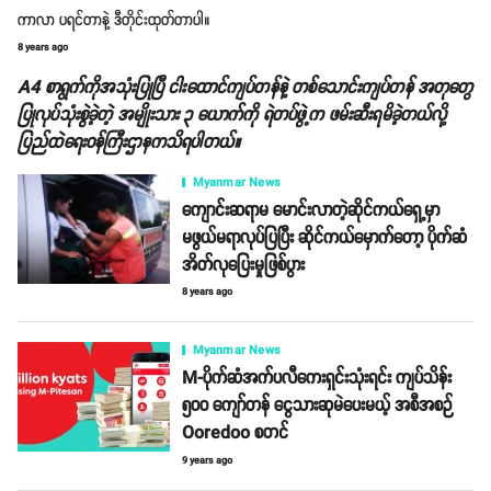
ကာလာ ပရင်တာနဲ့ ဒီတိုင်းထုတ်တာပါ။
8 years ago
A4 စာရွက်ကိုအသုံးပြုပြီ ငါးထောင်ကျပ်တန်နဲ့ တစ်သောင်းကျပ်တန် အတုတွေ
ပြုလုပ်သုံးစွဲခဲ့တဲ့ အမျိုးသား ၃ ယောက်ကို ရဲတပ်ဖွဲ့က ဖမ်းဆီးရမိခဲ့တယ်လို့
ပြည်ထဲရေးဝန်ကြီးဌာနကသိရပါတယ်။
Myanmar News
ကျောင်းဆရာမ မောင်းလာတဲ့ဆိုင်ကယ်ရှေ့မှာ
မဖွယ်မရာလုပ်ပြပြီး ဆိုင်ကယ်မှောက်တော့ ပိုက်ဆံ
အိတ်လုပြေးမှုဖြစ်ပွား
8 years ago
Myanmar News
M-ပိုက်ဆံအက်ပလီကေးရှင်းသုံးရင်း ကျပ်သိန်း
၅၀၀ ကျော်တန် ငွေသားဆုမဲပေးမယ့် အစီအစဉ်
Ooredoo စတင်
9 years ago