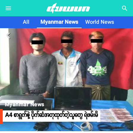
search
All
Myanmar News
World News
arrow_back_ios
Myanmar News
A4 စာရွက်နဲ့ ပိုက်ဆံအတုထုတ်တဲ့သူတွေ ရဲဖမ်းမိ