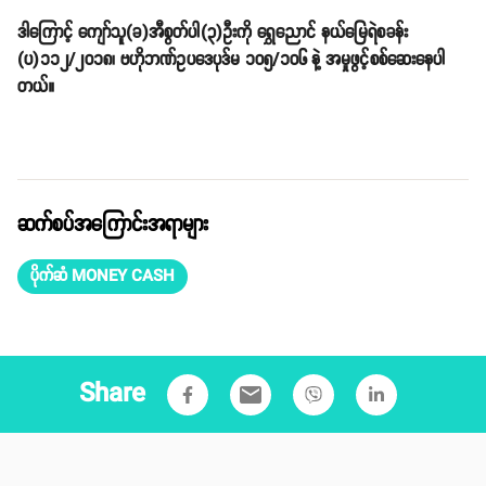
ဒါကြောင့် ကျော်သူ(ခ)အီစွတ်ပါ(၃)ဦးကို ရွှေညောင် နယ်မြေရဲစခန်း
(ပ)၁၁၂/၂၀၁၈၊ ဗဟိုဘဏ်ဥပဒေပုဒ်မ ၁၀၅/၁၀၆ နဲ့ အမှုဖွင့်စစ်ဆေးနေပါ
တယ်။
ဆက်စပ်အကြောင်းအရာများ
ပိုက်ဆံ MONEY CASH
Share
email