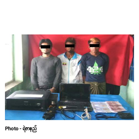
Photo - ရဲဇာနည်