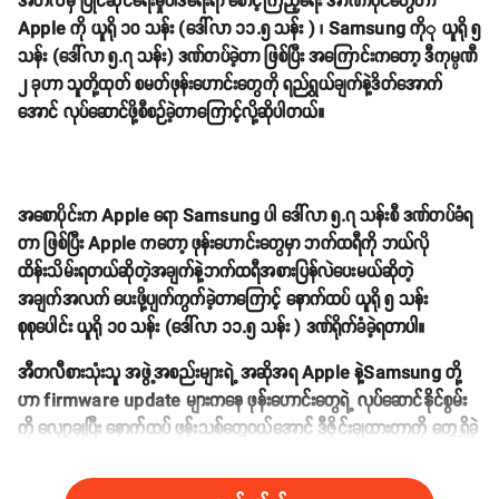
အီတလီမှ ပြိုင်ဆိုင်ရေးမှုဝါဒရေးရာ စောင့်ကြည့်ရေး အာဏာပိုင်တွေဟာ
Apple ကို ယူရို ၁၀ သန်း (ဒေါ်လာ ၁၁.၅ သန်း ) ၊ Samsung ကိုု ယူရို ၅
သန်း (ဒေါ်လာ ၅.၇ သန်း) ဒဏ်တပ်ခဲ့တာ ဖြစ်ပြီး အကြောင်းကတော့ ဒီကုမ္ပဏီ
၂ ခုဟာ သူတို့ထုတ် စမတ်ဖုန်းဟောင်းတွေကို ရည်ရွယ်ချက်နဲ့ဒိတ်အောက်
အောင် လုပ်ဆောင်ဖို့စီစဉ်ခဲ့တာကြောင့်လို့ဆိုပါတယ်။
အစောပိုင်းက Apple ရော Samsung ပါ ဒေါ်လာ ၅.၇ သန်းစီ ဒဏ်တပ်ခံရ
တာ ဖြစ်ပြီး Apple ကတော့ ဖုန်းဟောင်းတွေမှာ ဘက်ထရီကို ဘယ်လို
ထိန်းသိမ်းရတယ်ဆိုတဲ့အချက်နဲ့ဘက်ထရီအစားပြန်လဲပေးမယ်ဆိုတဲ့
အချက်အလက် ပေးဖို့ပျက်ကွက်ခဲ့တာကြောင့် နောက်ထပ် ယူရို ၅ သန်း
စုစုပေါင်း ယူရို ၁၀ သန်း (ဒေါ်လာ ၁၁.၅ သန်း ) ဒဏ်ရိုက်ခံခဲ့ရတာပါ။
အီတလီစားသုံးသူ အဖွဲ့အစည်းများရဲ့ အဆိုအရ Apple နဲ့Samsung တို့
ဟာ firmware update များကနေ ဖုန်းဟောင်းတွေရဲ့ လုပ်ဆောင်နိုင်စွမ်း
ကို လျှော့ချပြီး နောက်ထပ် ဖုန်းသစ်တွေဝယ်အောင် ဒီဇိုင်းချထားတာကို တွေ့ရှိခဲ့
တယ်လို့ဆိုပါတယ်။