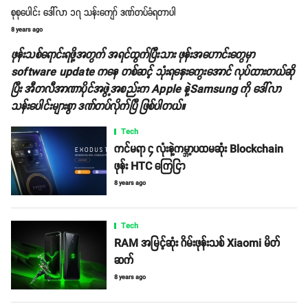
စုစုပေါင်း ဒေါ်လာ ၁၇ သန်းကျော် ဒဏ်တပ်ခံရတာပါ
8 years ago
ဖုန်းသစ်ရောင်းရဖို့အတွက် အရင်ထွက်ပြီးသား ဖုန်းအဟောင်းတွေမှာ
software update ကနေ တစ်ဆင့် သုံးရနှေးကွေးအောင် လုပ်ထားတယ်ဆို
ပြီး အီတလီအာဏာပိုင်အဖွဲ့အစည်းက Apple နဲ့Samsung ကို ဒေါ်လာ
သန်းပေါင်းများစွာ ဒဏ်တပ်လိုက်ပြီ ဖြစ်ပါတယ်။
Tech
ကင်မရာ ၄ လုံးနဲ့ကမ္ဘာ့ပထမဆုံး Blockchain
ဖုန်း HTC ကြေငြာ
8 years ago
Tech
RAM အမြင့်ဆုံး ဂိမ်းဖုန်းသစ် Xiaomi မိတ်
ဆက်
8 years ago