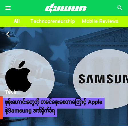
search
All
Technopreneurship
Mobile Reviews
arrow_back_ios
Tech
ဖုန်းဟောင်းတွေကို တမင်နှေးစေတာကြောင့် Apple
နဲ့Samsung ဒဏ်ရိုက်ခံရ