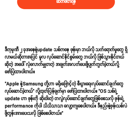
ဆက်ဖတ်ရန်
ဒီကုမ္ပဏီ ၂ ခုအနေနဲ့update သစ်ကနေ ဖုန်းမှာ ဘယ်လို သက်ရောက်မှုတွေ ရှိ
လာမယ်ဆိုတာအပြင် မူလ လုပ်ဆောင်နိုင်စွမ်းတွေ ဘယ်လို ဖြစ်သွားနိုင်တယ်
ဆိုတဲ့ အပေါ် လုံလောက်မျှတတဲ့ အချက်အလက်ပေးဖို့ပျက်ကွက်ခဲ့တယ်လို့
ဖော်ပြထားပါတယ်။
"Apple နဲ့Samsung တို့ဟာ မရိုးဖြောင့်တဲ့ စီးပွားရေးလုပ်ဆောင်ချက်တွေ
လုပ်ဆောင်ခဲ့တယ်" လို့ထုတ်ပြန်ချက်မှာ ဖော်ပြထားပါတယ်။ "OS သစ်ရဲ့
update ဟာ ဖုန်းကို ဆိုးဝါးတဲ့ တလွဲလုပ်ဆောင်ချက်တွေဖြစ်စေသလို ဖုန်းရဲ့
performance ကိုပါ သိသိသာသာ လျော့ကျစေပါတယ်။ ဒီနည်းနဲ့ဖုန်းသစ်လဲ
ဖို့တွန်းအားပေးသလို ဖြစ်စေပါတယ်။"