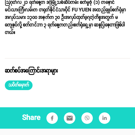
သြဂုတ်လ ၂၁ ရက်နေ့က ဒဂုံမြို့သစ်ဆိပ်ကမ်း စက်မှုဇုံ (၁) ကနောင်
မင်းသားကြီးလမ်းက တရုတ်နိုင်ငံသားပိုင် FU YUEN အထည်ချုပ်စက်ရုံမှာ
အလုပ်သမား ၁၃၀၀ အနက်က ၃၀ ဦးအလုပ်ထုတ်ခ့၇တဲ့ကိစ္စအတွက် မ
ကျေနပ်လို့ စက်တင်ဘာ ၃ ရက်နေ့ကတည်းစက်ရုံရှေ့မှာ ဆန္ဒပြနေတာဖြစ်ပါ
တယ်။
ဆက်စပ်အကြောင်းအရာများ
သပိတ်မှောက်
Share
email