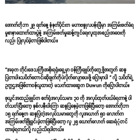
အောက်တိုဘာ ၂၉ ရက်နေ့ နံနက်ပိုင်းက မဟာဗန္ဒုလပန်းခြံမှာ အကြမ်းဖက်ခံရ
မှုစာနာထောက်ထားပွဲနဲ့ အကြမ်းဖက်မှုဆန့်ကျင်ရေးလူထုအစည်းအဝေးကို
လည်း ပြုလုပ်ခဲ့တာဖြစ်ပါတယ်။
“အခုက တိုင်းဒေသကြီးအစိုးရရုံးရှေ့မှာ ဝန်ကြီးချုပ်ကိုတွေ့ဖို့အတွက် ဆန္ဒ
ပြတာပါ။သပိတ်တောင်းဆိုချက်ကိုပဲလိုက်လျောပေးဖို့ ပြောမှာပါ ” လို့ သပိတ်ရဲ့
ဥက္ကဌအဖြစ်တာဝန်ယူထားတဲ့ မသက်ထားဆွေက Duwun ကိုပြောပါတယ်။
ဖုယွင်အထည်ချုပ်က စက်ရုံအလုပ်သမား ၃၀ ကို အလုပ်ထုတ်ပယ်ခံရတာနဲ့ ပါ
တ်သတ်ပြီးတော့ နှစ်လနီးပါးကြာ ဆန္ဒပြနေခဲ့တာဖြစ်ပြီးတော့ အောက်တိုဘာ
၁၅ ရက်နေ့က ဆန္ဒပြတဲ့အလုပ်သမားတွေကို လူအယာက် ၅၀ လောက်က
အကြမ်းဖက်ဖြိုခွင်းခဲ့တာဖြစ်ပြီးတော့ လူ ၂၅ ယောက်လောက် ဆေးရုံံတင်
ထားခဲ့ရတယ်လို့ လည်းသိရပါတယ်။