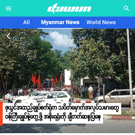
search
All
Myanmar News
World News
arrow_back_ios
Myanmar News
ဖုယွင်အထည်ချုပ်စက်ရုံက သပိတ်မှောက်အလုပ်သမားတွေ
ဝန်ကြီးချုပ်နဲ့တွေ့ဖို့ အစိုးရရုံးကို ချီတက်ဆန္ဒပြနေ