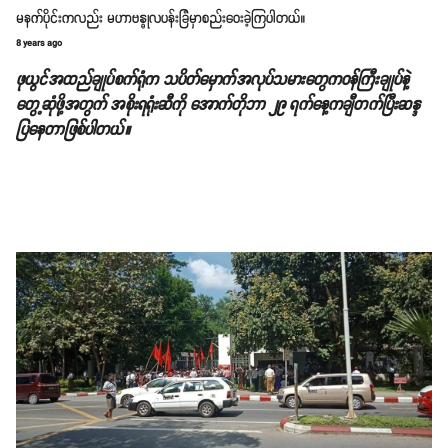
မနက်ပိုင်းကလည်း မဟာဗန္ဓုလပန်းခြံမှာစည်းဝေးခဲ့ကြပါတယ်။
8 years ago
ဖုယွင်အထည်ချုပ်စက်ရုံက သပိတ်မှောက်အလုပ်သမားတွေကဝန်ကြီးချုပ်နဲ့
တွေ့ဆုံဖို့အတွက် အစိုးရရုံးဆီကို အောက်တိုဘာ ၂၉ ရက်နေ့ကချီတက်ပြီးဆန္ဒ
ပြနေတာဖြစ်ပါတယ်။