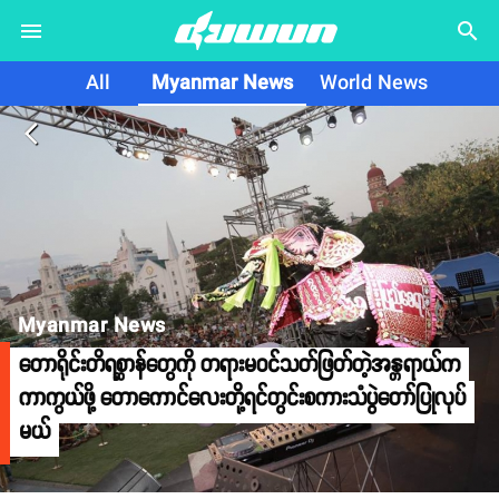
search
All
Myanmar News
World News
arrow_back_ios
Myanmar News
တောရိုင်းတိရစ္ဆာန်တွေကို တရားမဝင်သတ်ဖြတ်တဲ့အန္တရာယ်က
ကာကွယ်ဖို့ တောကောင်လေးတို့ရင်တွင်းစကားသံပွဲတော်ပြုလုပ်
မယ်