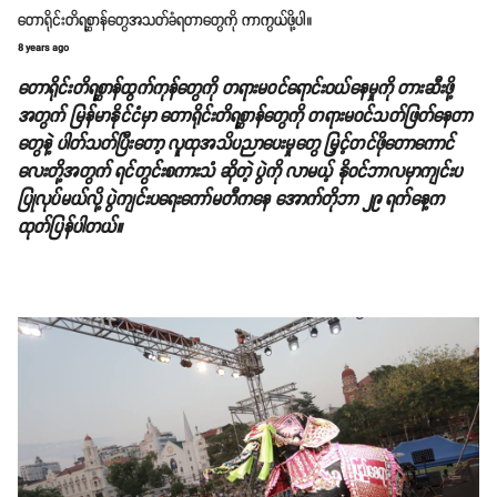
တောရိုင်းတိရစ္ဆာန်တွေအသတ်ခံရတာတွေကို ကာကွယ်ဖို့ပါ။
8 years ago
တောရိုင်းတိရစ္ဆာန်ထွက်ကုန်တွေကို တရားမဝင်ရောင်းဝယ်နေမှုကို တားဆီးဖို့
အတွက် မြန်မာနိုင်ငံမှာ တောရိုင်းတိရစ္ဆာန်တွေကို တရားမဝင်သတ်ဖြတ်နေတာ
တွေနဲ့ ပါတ်သတ်ပြီးတော့ လူထုအသိပညာပေးမှုတွေ မြှင့်တင်ဖိုတောကောင်
လေးတို့အတွက် ရင်တွင်းစကားသံ ဆိုတဲ့ ပွဲကို လာမယ့် နိုဝင်ဘာလမှာကျင်းပ
ပြုလုပ်မယ်လို့ ပွဲကျင်းပရေးကော်မတီကနေ အောက်တိုဘာ ၂၉ ရက်နေ့က
ထုတ်ပြန်ပါတယ်။