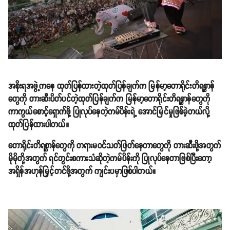
အစိုးရအဖွဲ့ကနေ ထုတ်ပြန်ထားတဲ့ထုတ်ပြန်ချက်က မြန်မာ့တောရိုင်းတိရစ္ဆာန်
တွေကို တားဆီးပိတ်ပင်တဲ့ထုတ်ပြန်ချက်က မြန်မာ့တောရိုင်းတိရစ္ဆာန်တွေကို
ကာကွယ်စောင့်ရှောက်ဖို့ ပြုလုပ်နေတဲ့ကမ်ပိန်းရဲ့ အောင်မြင်မှုဖြစ်ခဲ့တယ်လို့
ထုတ်ပြန်ထားပါတယ်။
တောရိုင်းတိရစ္ဆာန်တွေကို တရားမဝင်သတ်ဖြတ်နေတာတွေကို တားဆီးဖို့အတွက်
မိုမိုတို့အတွက် ရင်တွင်းစကားသံဆိုတဲ့ကမ်ပိန်းကို ပြုလုပ်နေတာဖြစ်ပြီးတော့
အရှိန်အဟုန်မြှင့်တင်ဖို့အတွက် ကျင်းပမှာဖြစ်ပါတယ်။