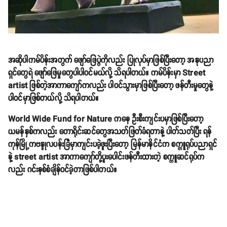
အဆိုပါကမ်ပိန်းအတွက် ဖျော်ဖြေပွဲကိုလည်း ပြုလုပ်မှာဖြစ်ပြီးတော့ အနုပညာ
ရှင်တွေရဲ ဖျော်ဖြေမှုတွေပါပါဝင်မယ်လို့ သိရပါတယ်။ ကမ်ပိန်းမှာ Street
artist ဖြစ်တဲ့အာကာကျော်ကလည်း ပါဝင်သွားမှာဖြစ်ပြီးတော့ ဖန်တီးမှုတွေနဲ့
ပါဝင်မှာဖြစ်တယ်လို့ သိရပါတယ်။
World Wide Fund for Nature ကနေ ဦးစီးကျင်းပမှာဖြစ်ပြီးတော့
ယမန်နှစ်ကလည်း တောရိုင်းဆင်တွေအသတ်ဖြတ်ခံရတာနဲ့ ပါတ်သတ်ပြီး ရန်
ကုန်မြို့ကဗန္ဒုလပန်းခြံမှာကျင်းပခဲ့ဖူးပြီးတော့ မြန်မာနိင်ငံက စက္ကူရုပ်ပညာရှင်
နဲ့ street artist အာကာကျော်တို့ပူးပေါင်းဖန်တီးထားတဲ့ စက္ကူဆင်ရုပ်က
လည်း ဂင်းနစ်စံချိန်ဝင်ခဲ့တာဖြစ်ပါတယ်။