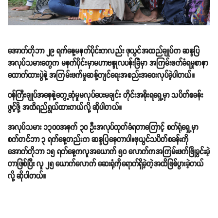
အောက်တိုဘာ ၂၉ ရက်နေ့မနက်ပိုင်းကလည်း ဖုယွင်အထည်ချုပ်က ဆန္ဒပြ
အလုပ်သမားတွေက မနက်ပိုင်းမှာမဟာဗန္ဒုလပန်းခြံမှာ အကြမ်းဖက်ခံရမှုစာနာ
ထောက်ထားပွဲနဲ့ အကြမ်းဖက်မှုဆန့်ကျင်ရေးအစည်းအဝေးလုပ်ခဲ့ပါတယ်။
ဝန်ကြီးချုပ်အနေနဲ့တွေ့ဆုံမှုမလုပ်ပေးမချင်း တိုင်းအစိုးရရှေ့မှာ သပိတ်စခန်း
ဖွင့်ဖို့ အထိရည်ရွယ်ထားတယ်လို့ ဆိုပါတယ်။
အလုပ်သမား ၁၃၀၀အနက် ၃၀ ဦးအလုပ်ထုတ်ခံရတာကြောင့် စက်ရုံရှေ့မှာ
စက်တင်ဘာ ၃ ရက်နေ့တည်းက ဆန္ဒပြနေတာပါ။ဖုယွင်သပိတ်စခန်းကို
အောက်တိုဘာ ၁၅ ရက်နေ့ကလူအယောက် ၅၀ လောက်ကအကြမ်းဖက်ဖြိုခွင်းခဲ့
တာဖြစ်ပြီး လူ ၂၅ ယောက်လောက် ဆေးရုံကိုရောက်ရှိခဲ့တဲ့အထိဖြစ်ပွားခဲ့တယ်
လို့ ဆိုပါတယ်။