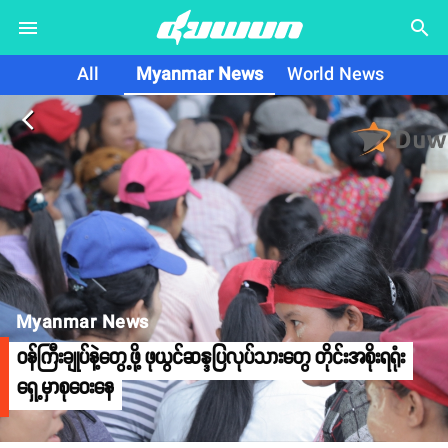
search
All
Myanmar News
World News
arrow_back_ios
Myanmar News
၀န်ကြီးချုပ်နဲ့တွေ့ဖို့ ဖုယွင်ဆန္ဒပြလုပ်သားတွေ တိုင်းအစိုးရရုံး
ရှေ့မှာစုဝေးနေ