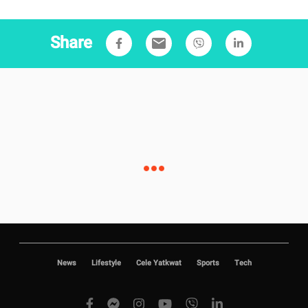
Share
email
News
Lifestyle
Cele Yatkwat
Sports
Tech