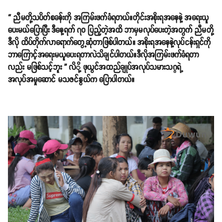
“ ညီမတို့သပိတ်စခန်းကို အကြမ်းဖက်ခံရတယ်။တိုင်းအစိုးရအနေနဲ့ အရေးယူ
ပေးမယ်ပြောပြီး ဒီနေ့ရက် ၇၀ ပြည့်တဲ့အထိ ဘာမှမလုပ်ပေးတဲ့အတွက် ညီမတို့
ဒီလို ထိပ်တိုက်လာရောက်တွေ့ဆုံတာဖြစ်ပါတယ်။ အစိုးရအနေနဲ့လုပ်ငန်းရှင်ကို
ဘာကြောင့်အရေးမယူပေးရတာလဲသိချင်ပါတယ်။ဒီလိုအကြမ်းဖက်ခံရတာ
လည်း မဖြစ်သင့်ဘူး ” လိို့ ဖုယွင်အထည်ချုပ်အလုပ်သမားသဂ္ဂရဲ့
အလုပ်အမှုဆောင် မသဇင်နွယ်က ပြောပါတယ်။