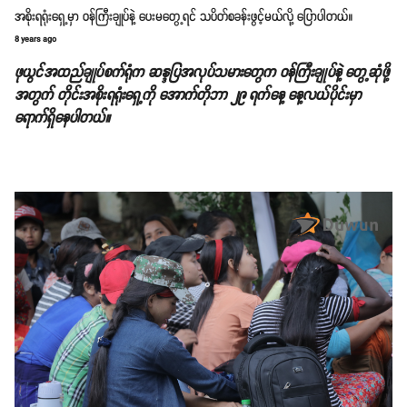
အစိုးရရုံးရှေ့မှာ ဝန်ကြီးချုပ်နဲ့ ပေးမတွေ့ရင် သပိတ်စခန်းဖွင့်မယ်လို့ ပြောပါတယ်။
8 years ago
ဖုယွင်အထည်ချုပ်စက်ရုံက ဆန္ဒပြအလုပ်သမားတွေက ဝန်ကြီးချုပ်နဲ့ တွေ့ဆုံဖို့
အတွက် တိုင်းအစိုးရရုံးရှေ့ကို အောက်တိုဘာ ၂၉ ရက်နေ့ နေ့လယ်ပိုင်းမှာ
ရောက်ရှိနေပါတယ်။