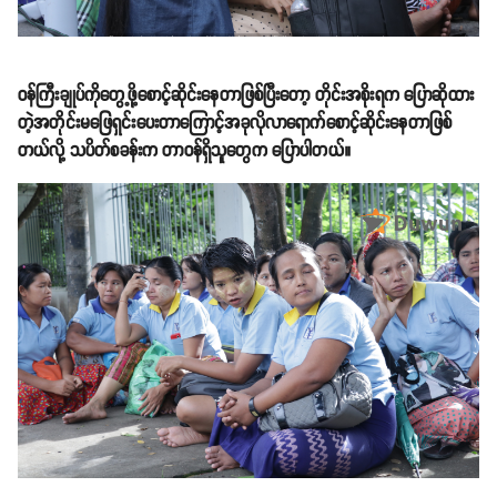
ဝန်ကြီးချုပ်ကိုတွေ့ဖို့စောင့်ဆိုင်းနေတာဖြစ်ပြီးတော့ တိုင်းအစိုးရက ပြောဆိုထား
တဲ့အတိုင်းမဖြေရှင်းပေးတာကြောင့်အခုလိုလာရောက်စောင့်ဆိုင်းနေတာဖြစ်
တယ်လို့ သပိတ်စခန်းက တာဝန်ရှိသူတွေက ပြောပါတယ်။