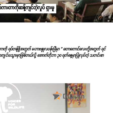
ကားတာကိုဆန့်ကျင်တဲ့လှုပ် ရှားမှု
းတာကို ရပ်တန့်ဖို့အတွက် မဟာဗန္ဒုလပန်းခြံမှာ “ တောကောင်လေးတို့အတွက် ရင်
မှာကျင်းပသွားမှာဖြစ်တယ်လို့ အောက်တိုဘာ ၃၀ ရက်နေ့မှာပြုလုပ်တဲ့ သတင်းစာ