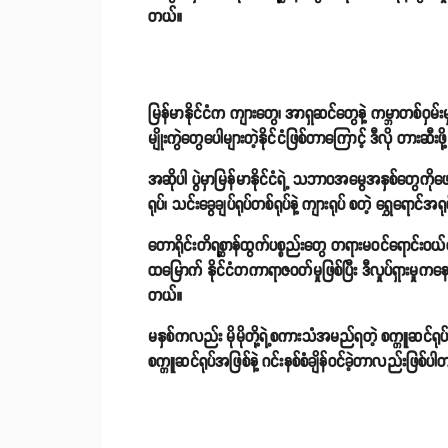
တယ်။
မြန်မာနိုင်ငံက ကျားတွေ၊ အာရှဆင်တွေနဲ့ ကမ္ဘာတစ်ဝှမ်းမ
မျိုးကွဲတွေပေါများတဲ့နိုင်ငံဖြစ်တာကြောင့် ဒီလို တားဆီးဖ
အဆိုပါ ပွဲမှာမြန်မာနိုင်ငံရဲ့ သဘာဝအမွေအနှစ်တွေကိုဖော
ရုပ်၊ သင်းခွေချပ်ရုပ်တစ်ရုပ်နဲ့ ကျားရုပ် စတဲ့ ရွှေရောင်
တောရိုင်းတိရစ္ဆာန်ထွက်ပစ္စည်းတွေ တရားမဝင်ရောင်းဝယ
ထမြောက် နိုင်ငံတကာရာဇဝတ်မှုဖြစ်ပြီး ဒီလှုပ်ရှားမှုကန
တယ်။
မနှစ်ကလည်း မိုမိုတို့ရဲ့စကားသံအမည်ရတဲ့ စက္ကူဆင်ရုပ်
စက္ကူဆင်ရုပ်အဖြစ်နဲ့ ဂင်းနစ်စံချိန်ဝင်ခဲ့တာလည်းဖြစ်ပ