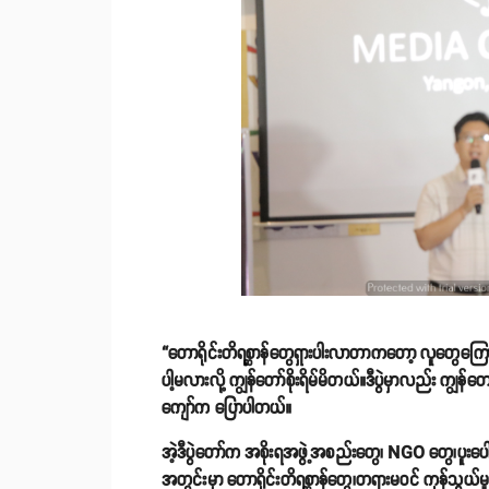
“တောရိုင်းတိရစ္ဆာန်တွေရှားပါးလာတာကတော့ လူတွေကြ
ပါ့မလားလို့ ကျွန်တော်စိုးရိမ်မိတယ်။ဒီပွဲမှာလည်း ကျွန
ကျော်က ပြောပါတယ်။
အဲ့ဒီပွဲတော်က အစိုးရအဖွဲ့အစည်းတွေ၊ NGO တွေ၊ပူးပေါ
အတွင်းမှာ တောရိုင်းတိရစ္ဆာန်တွေ၊တရားမဝင် ကုန်သွယ်မ