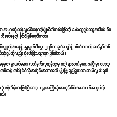
ှာ အများဆုံးကုန်သွယ်ခံနေရတဲ့မျိုးစိတ်တစ်ခုဖြစ်တဲ့ သင်းခွေချပ်တွေအပါဝင် ဇီဝ
ို့ လိုအပ်နေတဲ့ နိုင်ငံဖြစ်နေပါတယ်။
်ကျူးတဲ့အနေနဲ့ ရွှေမျက်ပါးလွှာ ၂၇၆၀၀ ချပ်ကျော်နဲ့ ဖန်တီးထားတဲ့ ဆင်ရုပ်တစ်
အရုပ်သုံးရုပ်ကိုလည်း ပုံဖော်ပြသသွားမှာဖြစ်ပါတယ်။
်နေမှုက မူးယစ်ဆေး၊ လက်နက်၊လူကုန်ကူးမှု စတဲ့ ရာဇဝတ်မှုတွေအပြီးမှာ စတုထ္
ေတစ်ဆင့် တစ်နိုင်ငံလုံးအတိုင်းအတာအထိ ပျံ့နှံ့ဖို့ ရည်ရွယ်ထားတယ်လို့ သိရပါ
ကို ဖန်တီးခဲ့တာဖြစ်ပြီးတော့ ကမ္ဘာ့အကြီးဆုံးအတွင်းပိုင်းအထောက်အကူပါတဲ့
ါတယ်။