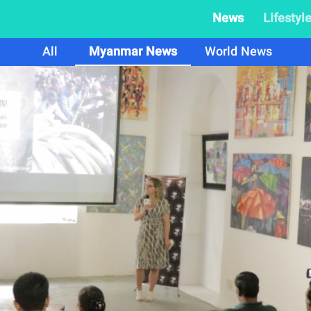
News
Lifestyl
All
Myanmar News
World News