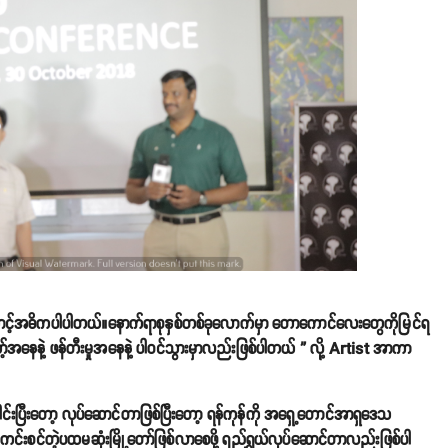
ောင့်အဓိကပါပါတယ်။နောက်ရာစုနှစ်တစ်ခုလောက်မှာ တောကောင်လေးတွေကိုမြင်ရ
်တော့်အနေနဲ့ ဖန်တီးမှုအနေနဲ့ ပါဝင်သွားမှာလည်းဖြစ်ပါတယ် ” လို့ Artist အာကာ
င်းပြီးတော့ လုပ်ဆောင်တာဖြစ်ပြီးတော့ ရန်ကုန်ကို အရှေ့တောင်အာရှဒေသ
ှုကင်းစင်တဲ့ပထမဆုံးမြို့တော်ဖြစ်လာစေဖို့ ရည်ရွယ်လုပ်ဆောင်တာလည်းဖြစ်ပါ