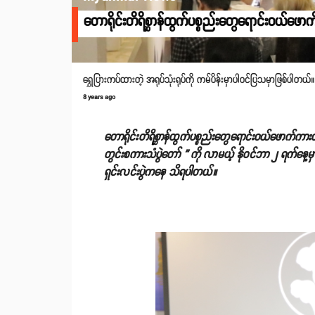
တောရိုင်းတိရိစ္ဆာန်ထွက်ပစ္စည်းတွေရောင်းဝယ်ဖောက်
ရွှေပြားကပ်ထားတဲ့ အရုပ်သုံးရုပ်ကို ကမ်ပိန်းမှာပါဝင်ပြသမှာဖြစ်ပါတယ်။
8 years ago
တောရိုင်းတိရိစ္ဆာန်ထွက်ပစ္စည်းတွေရောင်းဝယ်ဖောက်ကာ
တွင်းစကားသံပွဲတော် ” ကို လာမယ့် နိုဝင်ဘာ ၂ ရက်နေ့
ရှင်းလင်းပွဲကနေ သိရပါတယ်။