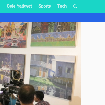
e
Cele Yatkwat
Sports
Tech