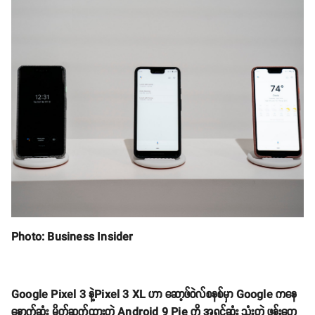
Photo: Business Insider
Google Pixel 3 နဲ့Pixel 3 XL ဟာ ဆော့ဖ်ဝဲလ်စနစ်မှာ Google ကနေ
နောက်ဆုံး မိတ်ဆက်ထားတဲ့ Android 9 Pie ကို အရင်ဆုံး သုံးတဲ့ ဖုန်းတွေ