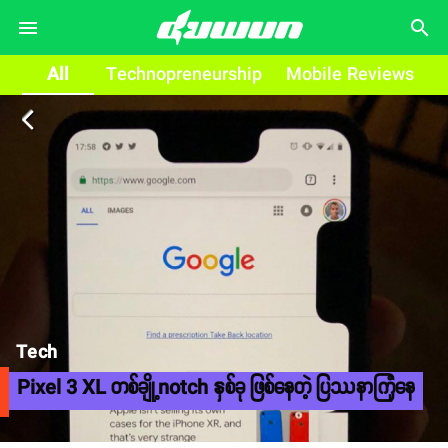
search
All
Technopreneurship
Mobile Reviews
arrow_back_ios
Tech
Pixel 3 XL တစ်ချို့notch နှစ်ခု ဖြစ်နေတဲ့ ပြဿနာကြုံနေ