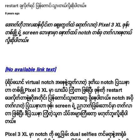
restart ချလိုက်ရင် ပြန်ကောင်းသွားတယ်လို့ဆိုပါတယ်။
8 years ago
အောက်တိုဘာလဆန်းပိုင်းက ဈေးကွက်ထဲ ရောက်လာတဲ့ Pixel 3 XL ဖုန်း
တစ်ချို့ရဲ့ screen ဘေးနားမှာ နောက်ထပ် notch တစ်ခု တက်လာနေတယ်
လို့ဆိုပါတယ်။
[No available link text]
ပုံရိပ်ယောင် virtual notch အနေနဲ့ထွက်လာတဲ့ ဒုတိယ notch ပြဿနာ
ဟာ တစ်ချို့Pixel 3 XL မှာ ယာယီပဲ ကြုံတာ ဖြစ်ပြီး ဖုန်းကို restart
ပေးလိုက်တာနဲ့နဂိုအတိုင်း ပြန်ကောင်းသွားတာတွေ ရှိနေပါတယ်။ notch အပို
တက်လာတဲ့ ပြဿနာဟာ ဖုန်း screen ရဲ့ ညာဘက်ခြမ်းဘောင်မှာ တက်လာ
တာ ဖြစ်ပြီး ဒီပြဿနာ ကြုံတဲ့သူက သိပ်အများကြီးတော့ မဟုတ်ဘူးလို့ဆိုပါ
တယ်။
Pixel 3 XL မှာ notch ကို ရှေ့ခြမ်း dual selfies ကင်မရာနဲ့အာရုံခံ