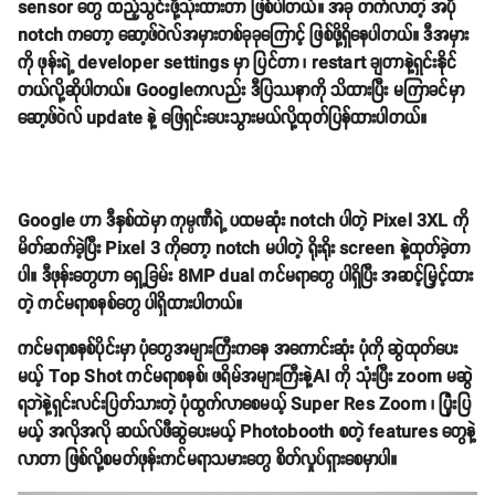
sensor တွေ ထည့်သွင်းဖို့သုံးထားတာ ဖြစ်ပါတယ်။ အခု တက်လာတဲ့ အပို
notch ကတော့ ဆော့ဖ်ဝဲလ်အမှားတစ်ခုခုကြောင့် ဖြစ်ဖို့ရှိနေပါတယ်။ ဒီအမှား
ကို ဖုန်းရဲ့ developer settings မှာ ပြင်တာ ၊ restart ချတာနဲ့ရှင်းနိုင်
တယ်လို့ဆိုပါတယ်။ Googleကလည်း ဒီပြဿနာကို သိထားပြီး မကြာခင်မှာ
ဆော့ဖ်ဝဲလ် update နဲ့ ဖြေရှင်းပေးသွားမယ်လို့ထုတ်ပြန်ထားပါတယ်။
Google ဟာ ဒီနှစ်ထဲမှာ ကုမ္ပဏီရဲ့ ပထမဆုံး notch ပါတဲ့ Pixel 3XL ကို
မိတ်ဆက်ခဲ့ပြီး Pixel 3 ကိုတော့ notch မပါတဲ့ ရိုးရိုး screen နဲ့ထုတ်ခဲ့တာ
ပါ။ ဒီဖုန်းတွေဟာ ရှေ့ခြမ်း 8MP dual ကင်မရာတွေ ပါရှိပြီး အဆင့်မြှင့်ထား
တဲ့ ကင်မရာစနစ်တွေ ပါရှိထားပါတယ်။
ကင်မရာစနစ်ပိုင်းမှာ ပုံတွေအများကြီးကနေ အကောင်းဆုံး ပုံကို ဆွဲထုတ်ပေး
မယ့် Top Shot ကင်မရာစနစ်၊ ဖရိမ်အများကြီးနဲ့AI ကို သုံးပြီး zoom မဆွဲ
ရဘဲနဲ့ရှင်းလင်းပြတ်သားတဲ့ ပုံထွက်လာစေမယ့် Super Res Zoom ၊ ပြုံးပြ
မယ့် အလိုအလို ဆယ်လ်ဖီဆွဲပေးမယ့် Photobooth စတဲ့ features တွေနဲ့
လာတာ ဖြစ်လို့စမတ်ဖုန်းကင်မရာသမားတွေ စိတ်လှုပ်ရှားစေမှာပါ။