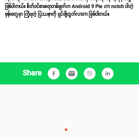
ဖြစ်ပါတယ်။ စိတ်ဝင်စားစရာတစ်ချက်က Android 9 Pie ဟာ notch ပါတဲ့
ဖုန်းတွေမှာ ကြုံရတဲ့ ပြဿနာကို ရှင်းဖို့ထွက်လာတာ ဖြစ်ပါတယ်။
Share
email