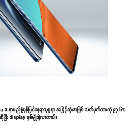
 X နာမည်နဲ့မှန်ပြင်နေရာယူမှုမှာ အမြင့်ဆုံးအဖြစ် သတ်မှတ်ထားတဲ့ ၉၃.၆%
ပြီး display နှစ်မျိုးနဲ့လာတာပါ။