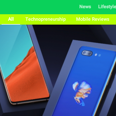
News
Lifestyl
All
Technopreneurship
Mobile Reviews