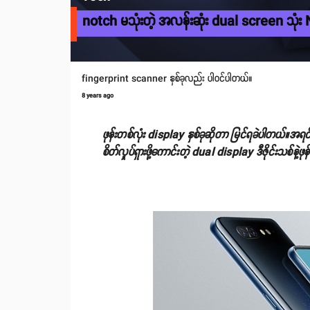
notch မသုံးတဲ့ အလန်းဆုံး dual screen သုံး
fingerprint scanner နှစ်ခုလည်း ပါဝင်ပါတယ်။
8 years ago
ဖုန်းတစ်လုံး display နှစ်ခုဆိုတာ မြင်ရခဲပါတယ်။အရ
စိတ်လှုပ်ရှားဖို့ကောင်းတဲ့ dual display ဒီဇိုင်းသစ်နဲ့