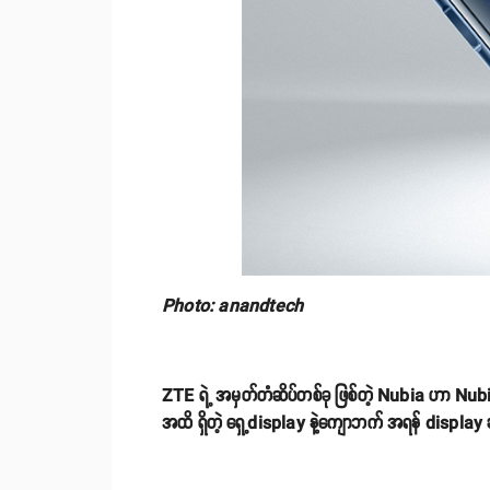
Photo: anandtech
ZTE ရဲ့ အမှတ်တံဆိပ်တစ်ခု ဖြစ်တဲ့ Nubia ဟာ Nubia
အထိ ရှိတဲ့ ရှေ့display နဲ့ကျောဘက် အရန် display ဆို