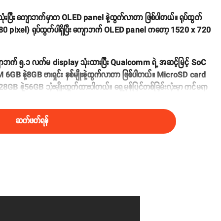
ံးပြီး ကျောဘက်မှာက OLED panel နဲ့ထွက်လာတာ ဖြစ်ပါတယ်။ ရုပ်ထွက်
80 pixel) ရုပ်ထွက်ပါရှိပြီး ကျောဘက် OLED panel ကတော့ 1520 x 720
ာဘက် ၅.၁ လက်မ display သုံးထားပြီး Qualcomm ရဲ့ အဆင့်မြင့် SoC
GB နဲ့8GB ဗားရှင်း နှစ်မျိုးနဲ့ထွက်လာတာ ဖြစ်ပါတယ်။ MicroSD card
 နဲ့56GB သုံးမျိုးထွက်ထားပါတယ်။ ရှေ့မှန်ပြင်တစ်ခြမ်းလုံးမှာ ကင်မရာ
ဆက်ဖတ်ရန်