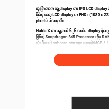
ထူးခြားတာက ရှေ့display ဟာ IPS LCD display သု
ပိုင်းမှာတော့ LCD display က FHD+ (1080 x 22
pixel ပဲ ပါလာမှာပါ။
Nubia X ဟာ ရှေ့ဘက် ၆.၂၆ လက်မ display နဲ့ကျေ
ဖြစ်တဲ့ Snapdragon 845 Processor ကိုမှ RAM 6
သုံးလို့မရဘဲ onboard storage အနေနဲ့64GB / 128GB
အတွက် နေရာမထားလို့selfie ရိုက်လို့မရတော့ပါဘူး။