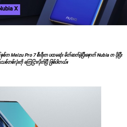
 Nubia X
င်နှစ်က Meizu Pro 7 စီးရီးက ပထမဆုံး မိတ်ဆက်ခဲ့ပြီးနောက် Nubia က ပိုပြီး
ဖုန်းသစ်တစ်လုံးကို ကြေငြာလိုက်ပြီ ဖြစ်ပါတယ်။