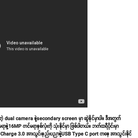
ဲ့ dual camera နဲ့secondary screen မှာ ဆွဲနိုင်မှာပါ။ ဒီအတွက်
6MP ကင်မရာနှစ်လုံးကို သုံးနိုင်မှာ ဖြစ်ပါတယ်။ ဘက်ထရီပိုင်းမှာ
harge 3.0 အားသွင်းနည်းပညာနဲ့USB Type C port ကနေ အားသွင်းနိုင်