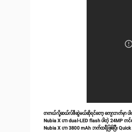
တကယ်လို့ဆယ်လ်ဖီဆွဲမယ်ဆိုရင်တော့ ကျောဘက်မှာ ပါတ
Nubia X ဟာ dual-LED flash ပါတဲ့ 24MP ကင်မရာနဲ့1
Nubia X ဟာ 3800 mAh ဘက်ထရီဖြစ်ပြီး Quick C