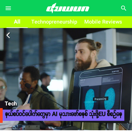
search
All
Technopreneurship
Mobile Reviews
arrow_back_ios
Tech
နယ်စပ်ဝင်ပေါက်တွေမှာ AI မုသားဖော်စနစ် သုံးဖို့EU စီစဉ်နေ