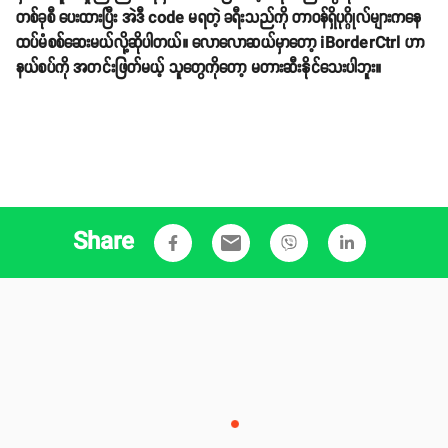
တစ်ခုစီ ပေးထားပြီး အဲဒီ code မရတဲ့ ခရီးသည်ကို တာဝန်ရှိပုဂ္ဂိုလ်များကနေ
ထပ်မံစစ်ဆေးမယ်လို့ဆိုပါတယ်။ လောလောဆယ်မှာတော့ iBorderCtrl ဟာ
နယ်စပ်ကို အတင်းဖြတ်မယ့် သူတွေကိုတော့ မတားဆီးနိုင်သေးပါဘူး။
Share
email