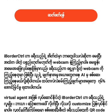
အယာ micro-gestures ပေါင်း ၃၈ ခုကို ခွဲခြားဖတ်ရှုနိုင်ပါတယ်။
ဆက်ဖတ်ရန်
iBorderCtrl ဟာ ခရီးသည်ရဲ့ အိတ်ထဲမှာ ဘာတွေပါသလဲဆိုတာ မေးပြီး
အထဲက ပါတဲ့ ပစ္စည်းဟုတ်မဟုတ်ကို webcam နဲ့ကြည့်မှာပါ။ မေးခွန်း
အမေးအဖြေလုပ်နေချိန်မှာလည်း ခရီးသည်ဟာ ရှေ့မှာ ရှိတဲ့ webcam ကို
ကြည့်နေရာမှာ ဖြစ်ပြီး သူ့ရဲ့ မျက်နှာအမူအယာတွေကနေ AI မှ စစ်ဆေး
ကြည့်နေမယ်လို့ဆိုပါတယ်။ ထပ်တလဲလဲစမ်းကြည့်ချက်များအရတော့ ၇၆%
အောင်မြင်မှု ရထားပါတယ်။
virtual agent အဖြစ် လုပ်ဆောင်နိုင်တဲ့ iBorderCtrl ဟာ ခရီးသည်ရဲ့
လူမျိုး ၊ ဘာသာ ၊ ပြောစကားပေါ် လိုက်ပြီး လိုသလို customize ပြန်လုပ်နိုင်
မှာပါ။ လူဝင်မှုကြီးကြပ်ရေးမှာ စစ်ဆေးပြီးစီးတဲ့ ခရီးသည်တွေကို QR code