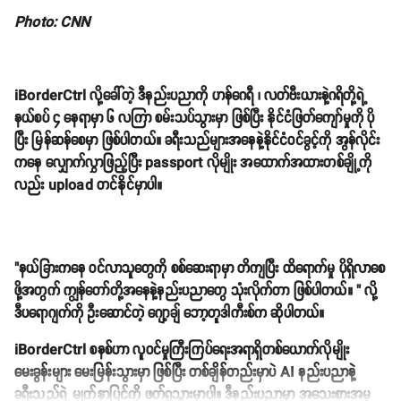
Photo: CNN
iBorderCtrl လို့ခေါ်တဲ့ ဒီနည်းပညာကို ဟန်ဂေရီ ၊ လတ်ဗီးယားနဲ့ဂရိတို့ရဲ့
နယ်စပ် ၄ နေရာမှာ ၆ လကြာ စမ်းသပ်သွားမှာ ဖြစ်ပြီး နိုင်ငံဖြတ်ကျော်မှုကို ပို
ပြီး မြန်ဆန်စေမှာ ဖြစ်ပါတယ်။ ခရီးသည်များအနေနဲ့နိုင်ငံဝင်ခွင့်ကို အွန်လိုင်း
ကနေ လျှောက်လွှာဖြည့်ပြီး passport လိုမျိုး အထောက်အထားတစ်ချို့ကို
လည်း upload တင်နိုင်မှာပါ။
"နယ်ခြားကနေ ဝင်လာသူတွေကို စစ်ဆေးရာမှာ တိကျပြီး ထိရောက်မှု ပိုရှိလာစေ
ဖို့အတွက် ကျွန်တော်တို့အနေနဲ့နည်းပညာတွေ သုံးလိုက်တာ ဖြစ်ပါတယ်။ " လို့
ဒီပရောဂျက်ကို ဦးဆောင်တဲ့ ဂျော့ချ် ဘော့တူဒါကီးစ်က ဆိုပါတယ်။
iBorderCtrl စနစ်ဟာ လူဝင်မှုကြီးကြပ်ရေးအရာရှိတစ်ယောက်လိုမျိုး
မေးခွန်းများ မေးမြန်းသွားမှာ ဖြစ်ပြီး တစ်ချိန်တည်းမှာပဲ AI နည်းပညာနဲ့
ခရီးသည်ရဲ့ မျက်နှာပြင်ကို ဖတ်ရှုသွားမှာပါ။ ဒီနည်းပညာမှာ အသေးစားအမူ