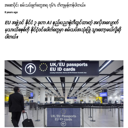
အစောပိုင်း စမ်းသပ်ချက်တွေအရ ၇၆% တိကျမှန်ကန်ပါတယ်။
8 years ago
EU အဖွဲ့ဝင် နိုင်ငံ ၃ ခုဟာ AI နည်းပညာနဲ့တီထွင်ထားတဲ့ အလိုအလျောက်
မုသားသိစနစ်ကို နိုင်ငံ့ဝင်ပေါက်တွေမှာ စမ်းသပ်အသုံးပြု သွားတော့မယ်လို့ဆို
ပါတယ်။