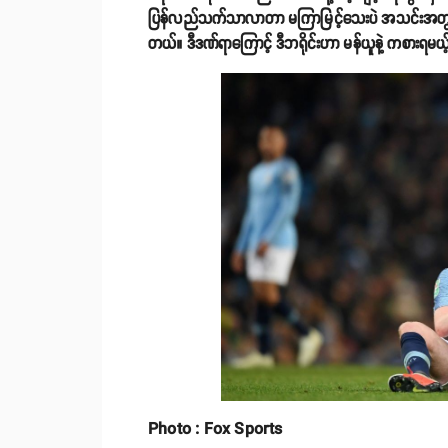
ပြန်လည်သက်သာလာတာ မကြာမြင့်သေးပဲ အသင်းအတွက် ပြန
တယ်။ ဒီဒဏ်ရာကြောင့် ဒီဘရိုင်းဟာ မန်ယူနဲ့ ကစားရမယ့်
Photo : Fox Sports