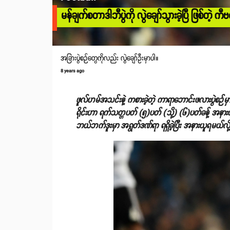
မန်ချက်စတာဒါဘီပွဲကို လွဲချော်သွားခဲ့ပြီ ဖြစ်တဲ့ ကီဗင
အခြားပွဲစဉ်တွေကိုလည်း လွဲချော်ဦးမှာပါ။
8 years ago
ဖူလ်ဟမ်အသင်းနဲ့ ကစားခဲ့တဲ့ ကာရာဘောင်းဖလားပွဲစဉ်မ
ရိုင်းဟာ ရက်သတ္တပတ် (၅)ပတ် (သို့) (၆)ပတ်ခန့် အနားယူရတော
ဘယ်ဘက်ဒူးမှာ အရွတ်ဒဏ်ရာ ရရှိခဲ့ပြီး အနားယူရမယ်လို