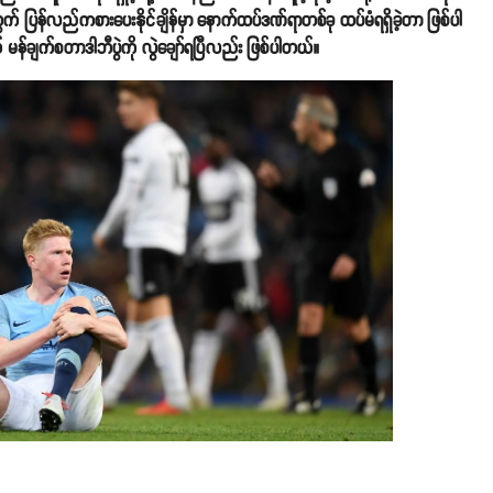
်လည်ကစားပေးနိုင်ချိန်မှာ နောက်ထပ်ဒဏ်ရာတစ်ခု ထပ်မံရရှိခဲ့တာ ဖြစ်ပါ
 မန်ချက်စတာဒါဘီပွဲကို လွဲချော်ရပြီလည်း ဖြစ်ပါတယ်။