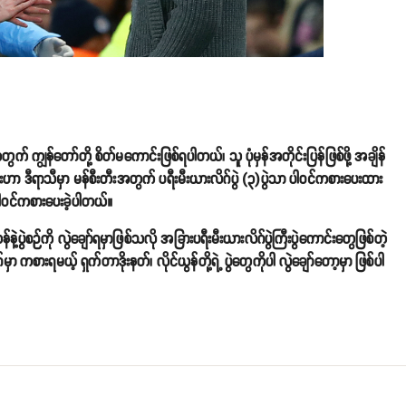
က် ကျွန်တော်တို့ စိတ်မကောင်းဖြစ်ရပါတယ်၊ သူ ပုံမှန်အတိုင်းပြန်ဖြစ်ဖို့ အချိန်
်းဟာ ဒီရာသီမှာ မန်စီးတီးအတွက် ပရီးမီးယားလိဂ်ပွဲ (၃)ပွဲသာ ပါဝင်ကစားပေးထား
း ပါဝင်ကစားပေးခဲ့ပါတယ်။
ပွဲစဉ်ကို လွဲချော်ရမှာဖြစ်သလို အခြားပရီးမီးယားလိဂ်ပွဲကြီးပွဲကောင်းတွေဖြစ်တဲ့
မှာ ကစားရမယ့် ရှက်တာဒိုးနတ်၊ လိုင်ယွန်တို့ရဲ့ ပွဲတွေကိုပါ လွဲချော်တော့မှာ ဖြစ်ပါ