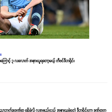
ll
ာကြောင့် ၃ လလောက် အနားယူရတော့မယ့် ကီဗင်ဒီဘရိုင်း
o
 ညာဘက်ဒူးဒဏ်ရာ ရရှိခဲ့လို့ လအနည်းငယ် အနားယူခဲ့ရတဲ့ ဒီဘရိုင်းဟာ ဒဏ်ရာက