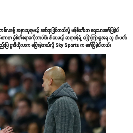
့် တစ်လခန့် အနားယူရမယ့် ဒဏ်ရာဖြစ်တယ်လို့ မန်စီးတီးက ရေးသားဖော်ပြခဲ့ပါ
းတာက ခွဲစိတ်စရာမလိုတာပါပဲ၊ ဒါပေမယ့် ဆရာဝန်ရဲ့ ပြောကြားမှုအရ သူ ငါးပတ်၊
ည်းပြ ဂွာဒီယိုလာက ပြောခဲ့တယ်လို့ Sky Sports က ဖော်ပြခဲ့ပါတယ်။