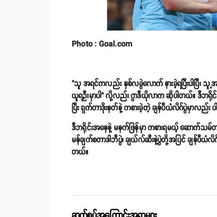
Photo : Goal.com
"သူ အရင်ကလည်း နှစ်လခွဲလောက် နားခဲ့ရပြီးပါပြီ၊ သူ့အတွ
ယူရဦးမှာပါ" လို့လည်း ဂွာဒီယိုလာက ဆိုပါတယ်။ ဒီဘရိုင
ပြီး ရှက်တာဒိုးနတ်နဲ့ ကစားခဲ့တဲ့ ချန်ပီယံလိဂ်ပွဲမှာလည်
ဒီဘရိုင်းအနေနဲ့ မနက်ဖြန်မှာ ကစားရမယ့် ဆောက်သမ်တန်နဲ့
မန်ချက်စတာဒါဘီပွဲ၊ ချယ်လ်ဆီးနဲ့ပွဲတို့အပြင် ချန်ပီယံလိဂ်
တယ်။
ဆက်စပ်အကြောင်းအရာများ