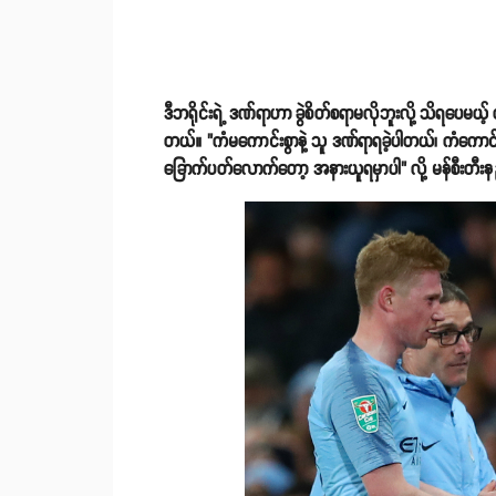
ဒီဘရိုင်းရဲ့ ဒဏ်ရာဟာ ခွဲစိတ်စရာမလိုဘူးလို့ သိရပေမယ
တယ်။ "ကံမကောင်းစွာနဲ့ သူ ဒဏ်ရာရခဲ့ပါတယ်၊ ကံကောင်
ခြောက်ပတ်လောက်တော့ အနားယူရမှာပါ" လို့ မန်စီးတီးန