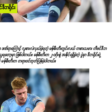
်ဒီဘရိုင်း
ှာ ဒဏ်ရာကြောင့် လူစားလဲလှယ်ခဲ့ရတဲ့ မန်စီးတီးကွင်းလယ် ကစားသမား ကီဗင်ဒီဘ
့မှာ ဖြစ်ပါတယ်။ မန်စီးတီးက ၂-ဝဂိုးနဲ့ အနိုင်ရရှိခဲ့တဲ့ ပွဲမှာ ဒီဘရိုင်းရဲ့
့ မန်စီးတီးက တရားဝင်ထုတ်ပြန်ခဲ့ပါတယ်။