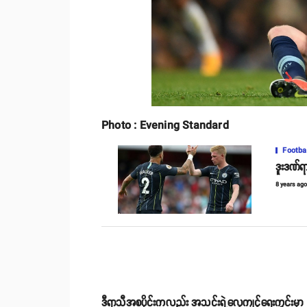
Photo : Evening Standard
Footba
ဒူးဒဏ်ရ
8 years ag
ဒီရာသီအစပိုင်းကလည်း အသင်းရဲ့လေ့ကျင့်ရေးကွင်းမှာ