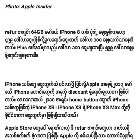
Photo: Apple Insider
refur ဗားရှင်း 64GB မော်ဒယ် iPhone 8 တစ်လုံးရဲ့ ဈေးနှုန်းကတော့
၄၉၉ ဒေါ်လာဈေးဖြစ်လို့မူလရောင်းဈေးထက် ဒေါ်လာ ၁၀၀ ဈေးသက်သာနေပါ
တယ်။ Plus မော်ဒယ်မှာလည်း ဒေါ်လာ ၁၀၀ ဈေးချထားပြီး ၅၉၉ ဒေါ်လာဈေး
နဲ့ရောင်းချနေတာပါ။
iPhone သစ်တွေ ဈေးကွက်ထဲ ဝင်လာပြီ ဖြစ်လို့Apple အနေနဲ့၂၀၁၇ မော်
ဒယ် iPhone ဟောင်းတွေကို အခုလို discount နဲ့ရောင်းချလာတာ ဖြစ်ပါ
တယ်။ လောလောဆယ် ၂၀၁၈ ဗားရှင်း home button ပျောက် iPhone
သစ်တွေဖြစ်တဲ့ iPhone XR ၊ iPhone XS နဲ့iPhone XS Max တို့ကို
နိုင်ငံတကာ ဈေးကွက်မှာ ဖြန့်ချိထားပါတယ်။
Apple Store တွေပေါ် ရောက်လာတဲ့ ဒီ refur ဗားရှင်းတွေဟာ ဘက်ထရီ
အသစ်စက်စက် နဲ့လာတာ ဖြစ်ပြီး Apple ကို စမ်းသပ်ပြီးသား ထောက်ခံချက်ရ