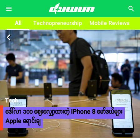
search
All
Technopreneurship
Mobile Reviews
arrow_back_ios
Tech
ဒေါ်လာ ၁၀၀ ဈေးလျှော့ထားတဲ့ iPhone 8 မော်ဒယ်များ
Apple ရောင်းချ