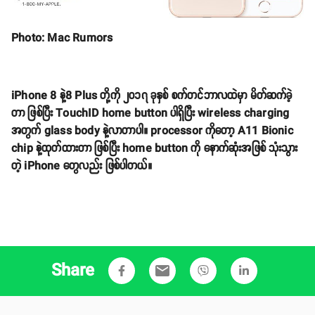
Photo: Mac Rumors
iPhone 8 နဲ့8 Plus တို့ကို ၂၀၁၇ ခုနှစ် စက်တင်ဘာလထဲမှာ မိတ်ဆက်ခဲ့
တာ ဖြစ်ပြီး TouchID home button ပါရှိပြီး wireless charging
အတွက် glass body နဲ့လာတာပါ။ processor ကိုတော့ A11 Bionic
chip နဲ့ထုတ်ထားတာ ဖြစ်ပြီး home button ကို နောက်ဆုံးအဖြစ် သုံးသွား
တဲ့ iPhone တွေလည်း ဖြစ်ပါတယ်။
Share
email