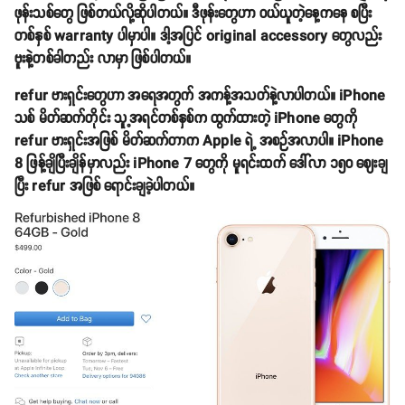
ဖုန်းသစ်တွေ ဖြစ်တယ်လို့ဆိုပါတယ်။ ဒီဖုန်းတွေဟာ ဝယ်ယူတဲ့နေ့ကနေ စပြီး
တစ်နှစ် warranty ပါမှာပါ။ ဒါ့အပြင် original accessory တွေလည်း
ဗူးနဲ့တစ်ခါတည်း လာမှာ ဖြစ်ပါတယ်။
refur ဗားရှင်းတွေဟာ အရေအတွက် အကန့်အသတ်နဲ့လာပါတယ်။ iPhone
သစ် မိတ်ဆက်တိုင်း သူ့အရင်တစ်နှစ်က ထွက်ထားတဲ့ iPhone တွေကို
refur ဗားရှင်းအဖြစ် မိတ်ဆက်တာက Apple ရဲ့ အစဉ်အလာပါ။ iPhone
8 ဖြန့်ချိပြီးချိန်မှာလည်း iPhone 7 တွေကို မူရင်းထက် ဒေါ်လာ ၁၅၀ ဈေးချ
ပြီး refur အဖြစ် ရောင်းချခဲ့ပါတယ်။