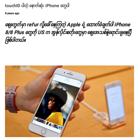
touchID ပါတဲ့ နောက်ဆုံး iPhone တွေပါ
8 years ago
ဈေးကွက်မှာ refur လို့ခေါ်နေကြတဲ့ Apple ရဲ့ ထောက်ခံချက်ပါ iPhone
8/8 Plus တွေကို US က အွန်လိုင်းစတိုးတွေမှာ ဈေးအသစ်နဲ့ရောင်းချနေပြီ
ဖြစ်ပါတယ်။