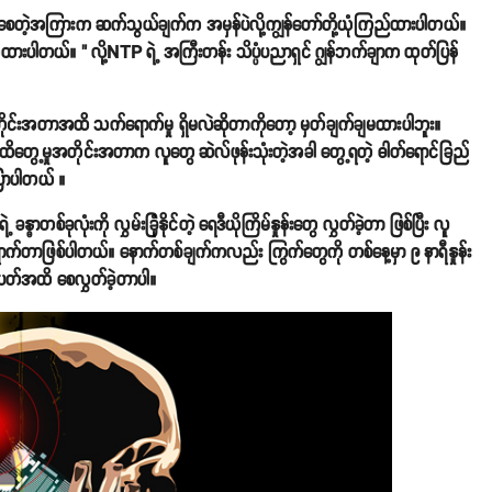
တ်ဖြစ်စေတဲ့အကြားက ဆက်သွယ်ချက်က အမှန်ပဲလို့ကျွန်တော်တို့ယုံကြည်ထားပါတယ်။
ပါတယ်။ " လို့NTP ရဲ့ အကြီးတန်း သိပ္ပံပညာရှင် ဂျွန်ဘက်ချာက ထုတ်ပြန်
င်းအတာအထိ သက်ရောက်မှု ရှိမလဲဆိုတာကိုတော့ မှတ်ချက်ချမထားပါဘူး။
တွေ့မှုအတိုင်းအတာက လူတွေ ဆဲလ်ဖုန်းသုံးတဲ့အခါ တွေ့ရတဲ့ ဓါတ်ရောင်ခြည်
့ပြောပါတယ် ။
စ်ခုလုံးကို လွှမ်းခြုံနိုင်တဲ့ ရေဒီယိုကြိမ်နှုန်းတွေ လွှတ်ခဲ့တာ ဖြစ်ပြီး လူ
်ရောက်တာဖြစ်ပါတယ်။ နောက်တစ်ချက်ကလည်း ကြွက်တွေကို တစ်နေ့မှာ ၉ နာရီနှုန်း
 ပတ်အထိ စေလွှတ်ခဲ့တာပါ။