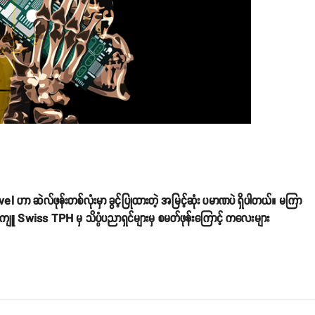
el ဟာ ဆဲလ်ဖုန်းတစ်လုံးမှာ ခွင့်ပြုထားတဲ့ အမြင့်ဆုံး ပမာဏပဲ ရှိပါတယ်။ မကြာ
ူ Swiss TPH မှ သိပ္ပံပညာရှင်များမှ စမတ်ဖုန်းကြောင့် ကလေးများ