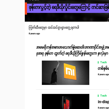
ဖုန်းကလွှင့်တဲ့ ရေဒီယိုလှိုင်းတွေကြောင့် ကင်ဆာဖြစ်န
ကြွက်ထီးတွေမှာ ထင်ထင်ရှားရှုားတွေ့ရတာပါ
8 years ago
အမေရိကန်အစားအသောက်နဲ့ဆေးဝါးအာဏာပိုင်အဖွဲ့အစည်း
ခုအရ ဖုန်းက ထွက်တဲ့ ရေဒီယိုကြိမ်နှုန်းတွေဟာ နှလု
Tech
တစ်နှစ်
8 years ag
Tech
in-disp
8 years ag