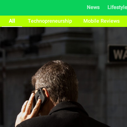
News
Lifestyl
All
Technopreneurship
Mobile Reviews