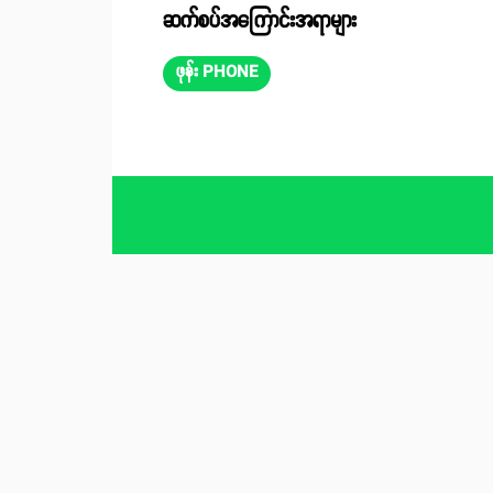
ဆက်စပ်အကြောင်းအရာများ
ဖုန်း PHONE