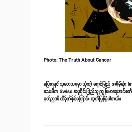
Photo: The Truth About Cancer
ပြောရရင် သုတေသနမှာ သုံးတဲ့ ရောင်ခြည် အနိမ့်ဆုံး lev
သေးမီက Swiss အပူပိုင်းပြည်သူ့ကျန်းမာရေးအင်စတီကျ
မှတ်ဉာဏ် ထိခိုက်နိုင်ကြောင်း ထုတ်ပြန်ခဲ့ပါတယ်။