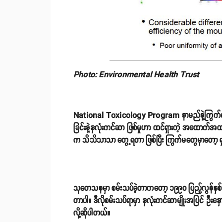
Photo: Environmental Health Trust
National Toxicology Program နာမည်နဲ့ကြွက်တွေ သုံးပြ
ခြင်းနဲ့နှလုံးကင်ဆာ ဖြစ်မှုဟာ ထင်ရှားတဲ့ အထောက်
က သိသိသာသာ တွေ့ရတာ ဖြစ်ပြီး ကြွက်မတွေမှာတော့ ရ
သုတေသနမှာ စမ်းသပ်ခဲ့တာကတော့ ၁၉၉၀ ပြည့်လွန်နှစ်မျာ
တာပါ။ ဒီလိုစမ်းသပ်ရာမှာ နှလုံးကင်ဆာမျိုးအပြင် ဦးနှ
လို့ဆိုပါတယ်။