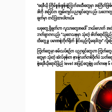
"ရေဒီယို ကြိမ်နှုန်းနှုန်းနဲ့ကြွက်အထီးတွေမှာ အကြိ
ဒါကို အပြင်က ကျွမ်းကျင်ပညာရှင်တွေလည်း သဘောတူထား
ချက်မှာ တင်ပြထားပါတယ်။
ယခုတွေ့ရှိချက်ဟာ လူသားတွေအပေါ် ဘယ်လောက် အတို
ဘက်ချာကလည်း "သုတေသနမှာ သုံးတဲ့ ဓါတ်ရောင်ခြည်ထိ
ထိတွေ့မှု ပမာဏနဲ့တိုက်ရိုက် နှိုင်းယှဉ်လို့မရပါဘူး" လို
ကြွက်တွေမှာ စမ်းသပ်စဉ်က ပညာရှင်တွေဟာ ကြွက်တွေရဲ့ ခန္ဓာတ
တွေမှာ သုံးတဲ့ ဆဲလ်ဖုန်းက နားနဲ့လက်တစ်ဝိုက်ပဲ သက
နဲ့ရေဒီယိုရောင်ခြည် level အမြင့်တွေနဲ့၅ ပတ်ကနေ ၆