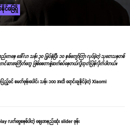
ိုင်ခြေရှိ
ကနေ ဒေါ်လာ သန်း ၃၀ မြှပ်နှံပြီး ၁၀ နှစ်ကျော်ကြာ လုပ်ခဲ့တဲ့ သုတေသနတစ်
ံးမှာ ကင်ဆာအကြိတ်တွေ ဖြစ်စေတာနဲ့ဆက်စပ်နေတယ်လို့ထုတ်ပြန်လိုက်ပါတယ်။
မပြည့်ခင် စမတ်ဖုန်းပေါင်း သန်း ၁၀၀ အထိ ရောင်းချနိုင်ခဲ့တဲ့ Xiaomi
o
lay လက်ဗွေစနစ်ပါတဲ့ ဈေးအနည်းဆုံး slider ဖုန်း
o