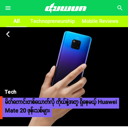
search
All
Technopreneurship
Mobile Reviews
arrow_back_ios
Tech
မိတ်ကောင်းတစ်ယောက်လို ကိုယ်နဲ့အတူ ရှိနေမယ့် Huawei
Mate 20 ဖုန်းသစ်များ