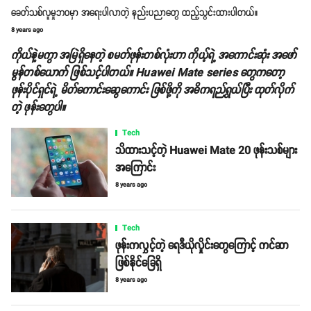
ခေတ်သစ်လူမှုဘဝမှာ အရေးပါလာတဲ့ နည်းပညာတွေ ထည့်သွင်းထားပါတယ်။
8 years ago
ကိုယ်နဲ့မကွာ အမြဲရှိနေတဲ့ စမတ်ဖုန်းတစ်လုံးဟာ ကိုယ့်ရဲ့ အကောင်းဆုံး အဖော်
မွန်တစ်ယောက် ဖြစ်သင့်ပါတယ်။ Huawei Mate series တွေကတော့
ဖုန်းပိုင်ရှင်ရဲ့ မိတ်ကောင်းဆွေကောင်း ဖြစ်ဖို့ကို အဓိကရည်ရွယ်ပြီး ထုတ်လိုက်
တဲ့ ဖုန်းတွေပါ။
Tech
သိထားသင့်တဲ့ Huawei Mate 20 ဖုန်းသစ်များ
အကြောင်း
8 years ago
Tech
ဖုန်းကလွှင့်တဲ့ ရေဒီယိုလှိုင်းတွေကြောင့် ကင်ဆာ
ဖြစ်နိုင်ခြေရှိ
8 years ago