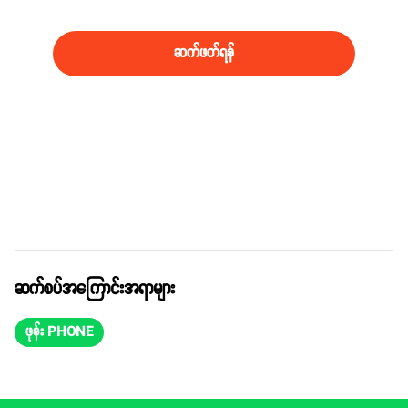
ထားတာ Huawei Mate 20 series ဖုန်းဆိုတာကို ထင်ရှားစေပါတယ်။
ဆက်ဖတ်ရန်
ဆက်စပ်အကြောင်းအရာများ
ဖုန်း PHONE