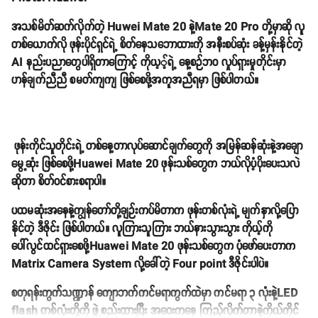
အသစ်မိတ်ဆက်လိုက်တဲ့ Huwei Mate 20 နဲ့Mate 20 Pro တို့မှာဆို လူ
တစ်ယောက်လို ဖုန်းပိုင်ရှင်ရဲ့ စိတ်နေသဘောထားကို အနီးစပ်ဆုံး ခန့်မှန်းနိုင်တဲ့
AI နည်းပညာတွေပါရှိတာကြောင့် ကိုယ့့်ရဲ့ နေ့စဉ်ဘဝ လှုပ်ရှားမှုတိုင်းမှာ
ဟန်ချက်ညီညီ စမတ်ကျကျ ဖြစ်စေဖို့အကူအညီရမှာ ဖြစ်ပါတယ်။
ဖုန်းကိုင်သူတိုင်းရဲ့ တစ်နေ့တာလုပ်ဆောင်ချက်တွေကို အမြန်ဆန်ဆုံးနဲ့အချော
မွေ့ဆုံး ဖြစ်စေဖို့Huawei Mate 20 ဖုန်းသစ်တွေက ဘယ်လိုပံ့ပိုးပေးသလဲ
ဆိုတာ စိတ်ဝင်စားစရာပါ။
ပထမဆုံးအနေနဲ့ကျွန်တော်တို့ချဉ်းကပ်မိတာက ဖုန်းတစ်လုံးရဲ့ မျက်နှာလို့ပြော
နိုင်တဲ့ ဒီဇိုင်း ဖြစ်ပါတယ်။ လူကြားသူကြား ဘယ်နားသွားသွား ကိုယ့်ကို
ပေါ်လွင်ထင်ရှားစေဖို့Huawei Mate 20 ဖုန်းသစ်တွေက ပုံဖော်ပေးတာက
Matrix Camera System လို့ခေါ်တဲ့ Four point ဒီဇိုင်းပါပဲ။
စတုရန်းကွက်သဏ္ဍာန် ကျောဘက်ကင်မရာကွက်ထဲမှာ ကင်မရာ ၃ လုံးနဲ့LED
flash တစ်လုံးတို့ကို ဖွဲ့စည်းထားပြီး အဝေးကနေ ကြည့်လိုက်တာနဲ့ကိုယ်ကိုင်