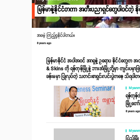
မြန်မာနဲ့နိုင်ငံတကာ အတီးပညာရှင်တွေပါဝင်တဲ့ နို
အခမဲ့ ကြည့်ရှုနိုင်ပါတယ်။
8 years ago
မြန်မာနိုင်ငံ အပါအဝင် အာရှနဲ့ ဥရောပ နိုင်ငံတွေက အတ
& Skins ကို ရန်ကုန်မြို့နဲ့ ဘားအံမြို့တို့မှာ ကျင်းပမှာ
ခန်းမမှာ ပြုလုပ်တဲ့ သတင်းစာရှင်းလင်းပွဲကနေ သိရပါ
Myanm
ရန်ကုန်ကိ
မြို့တော်
8 years ag
Myanm
ပြည်မြိ