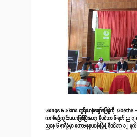
Gongs & Skins တူရိယာစုံဖျော်ဖြေပွဲကို Goethe – Inst
ကာ စီစဉ်ကျင်းပတာဖြစ်ပြီးတော့ နိုဝင်ဘာ ၆ ရက် ည ၇ နာရ
ညနေ ၆ နာရီခွဲမှာ မဟာဗန္ဒုလပန်းခြံနဲ့ နိုဝင်ဘာ ၁၂ ရ