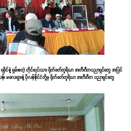
င်၊ ရခိုင်နဲ့ ရှမ်းစတဲ့ တိုင်းရင်းသား ရိုက်ခတ်တူရိယာ အတီးဂီတပညာရှင်တွေ အပြင်
်၊ မလေးရှားနဲ့ ပိုလန်နိုင်ငံတို့မှ ရိုက်ခတ်တူရိယာ အတီးဂီတ ပညာရှင်တွေ