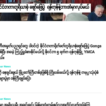
င်ငံတကာတူရိယာစုံ ဖျော်ဖြေပွဲ ရန်ကုန်နဲ့ဘားအံမှာလုပ်မယ်
ီးအမှုတ်ပညာရှင်တွေ ပါဝင်တဲ့ နိုင်ငံတကာရိုတ်ခတ်တူရိယာစုံဖျော်ဖြေပွဲ Gongs
ဖြစ်ပြီး အခမဲ့ ကြည့်ရှုခံစားနိုင်မယ်လို့ နိုဝင်ဘာ ၅ ရက်က ရန်ကုန်မြို့ YMCA
တယ်။
ar News
ု နေချင်စဖွယ် မြို့တော်ကြီးတစ်ခုဖြစ်ဖို့ ကြိုးပမ်းမယ်လို့ ရန်ကုန်နဲ့ ကမု္ဘာသုံးပုံစံ
များပွဲမှာ ဝန်ကြီးချုပ်ပြော
o
ar News
ု့မှာ အမျိုးသမီး အချင်းချင်း မြန်မာ့ထုံးတမ်းစဉ်လာအတိုင်းလက်ထပ်ခဲ့ကြ