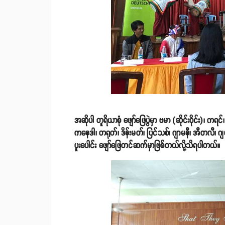
အဆိုပါ တူရိယာစုံ ဖျော်ဖြေပွဲမှာ ဗမာ (ဆိုင်းဝိုင်း)၊ ကရ
ကနေဒါ၊ တရုတ်၊ ဒိန်းမတ်၊ ပြင်သစ်၊ ဂျာမနီ၊ အီတလီ၊ ဂျပန
ပူးပေါင်း ဖျော်ဖြေတင်ဆက်မှာဖြစ်တယ်လို့သိရပါတယ်။