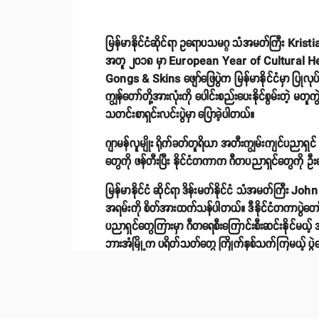
မြန်မာနိုင်ငံဆိုင်ရာ ဥရောပသမဂ္ဂ သံအမတ်ကြီး Kristian
အတူ ၂၀၁၈ မှာ European Year of Cultural Herit
Gongs & Skins ဖျော်ဖြေပွဲက မြန်မာနိုင်ငံမှာ ပြုလ
ကျွန်တော်တို့အားလုံးကို ပေါင်းစည်းပေးနိုင်စွမ်းတဲ့ မတူကွ
သတင်းစာရှင်းလင်းပွဲမှာ ပြောခဲ့ပါတယ်။
ဂျာမန်လူမျိုး ရိုက်ခတ်တူရိယာ အတီးကျွမ်းကျင်ပညာရှင
တွေကို ဖန်တီးပြီး နိုင်ငံတကာက ဂီတပညာရှင်တွေကို ဦး
မြန်မာနိုင်ငံ ဆိုင်ရာ ဒိန်းမတ်နိုင်ငံ သံအမတ်ကြီး Jo
အရမ်းကို စိတ်အားထက်သန်ပါတယ်။ ဒီနိုင်ငံတကာပွဲတော်က 
ပညာရှင်တွေကြားမှာ ဂီတရေစီးကြောင်းစီးဆင်းနိုင်မယ့် အခွ
ဘားအံမြို့က ပရိတ်သတ်တွေ ကြိုက်နှစ်သက်ကြမယ့် ပွဲတော