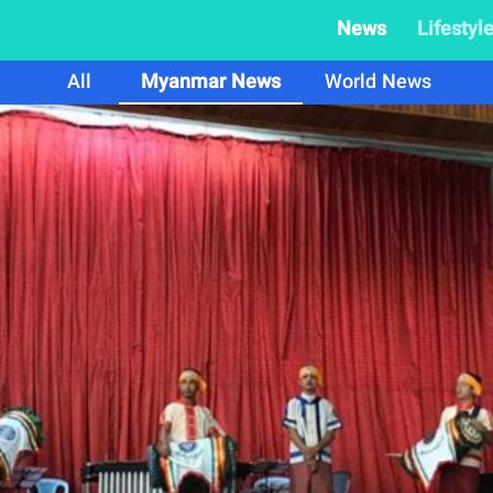
News
Lifestyl
All
Myanmar News
World News