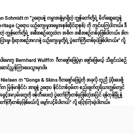
 Schmidt က “ဥရောပနဲ့ ကမ္ဘာအနှံ့မှာရှိတဲ့ ကျွန်တော်တို့ရဲ့ မိတ်ဆွေတွေနဲ့
age (ဥရောပ ယဉ်ကျေးမှုအမွေအနှစ်ဆိုင်ရာနှစ်) ကို ကျင်းပကြပါတယ်။ ဒီ
ုပ်တဲ့ ကျွန်တော်တို့ရဲ့ အစီအစဉ်တွေထဲက အဓိက အစီအစဉ်တစ်ခုဖြစ်ပါတယ်။ ဒါက
ဲပြားမှု၊ ရိုးရာအစဉ်အလာနဲ့ ယဉ်ကျေးမှုတို့ရဲ့ ပွဲတော်ကြီးတစ်ခုပဲဖြစ်ပါတယ်။” လို့
် ပါမောက္ခ Bernhard Wulffက ဂီတဖျော်ဖြေပွဲမှာ ဖျော်ဖြေမယ့် သီချင်းသံစဉ်
ဆောင်ညွန်ကြားပေးသွားမှာပါ။
hn Nielsen က “Gongs & Skins ဂီတဖျော်ဖြေပွဲကို အခုလို ကူညီ ပံ့ပိုးပေးဖို့
မြန်မာနိုင်ငံ၊ အာရှနဲ့ ဥရောပ နိုင်ငံတစ်ဝှမ်းက စည်းချက်တူရိယာကျွမ်းကျင်
င့်အလှမ်းတွေကို ဖန်တီးပေးတဲ့ ပွဲတော်ကြီးတစ်ခုဖြစ်တဲ့အပြင် ရန်ကုန်မြို့နဲ့
်ကြီးတစ်ခုဖြစ်မယ်လို့ မျှော်လင့်မိပါတယ်” လို့ ပြောကြားခဲ့ပါတယ်။