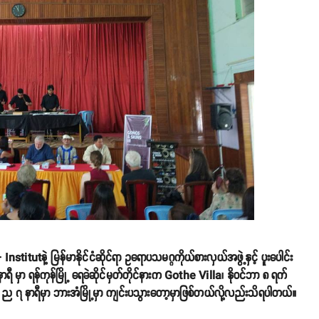
itutနဲ့ မြန်မာနိုင်ငံဆိုင်ရာ ဥရောပသမဂ္ဂကိုယ်စားလှယ်အဖွဲ့နှင့် ပူးပေါင်း
ီ မှာ ရန်ကုန်မြို့ ရေခဲဆိုင်မှတ်တိုင်နားက Gothe Villa၊ နိုဝင်ဘာ ၈ ရက်
က် ည ၇ နာရီမှာ ဘားအံမြို့မှာ ကျင်းပသွားတော့မှာဖြစ်တယ်လို့လည်းသိရပါတယ်။