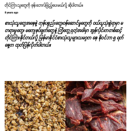
တိုင်ကြားသူတွေကို ဖုန်းဘေလ်ဖြည့်ပေးမယ်လို့ ဆိုပါတယ်။
8 years ago
စားသုံးသူတွေအနေနဲ့ ကုန်ပစ္စည်းတွေ၊ဝန်ဆောင်မှုတွေကို ဝယ်ယူသုံးစွဲရာမှာ မ
တရားမှုတွေ၊ မကျေနပ်ချက်တွေနဲ့ ကြုံတွေ့ရတဲ့အခါမှာ အွန်လိုင်းကတစ်ဆင့်
တိုင်ကြားနိုင်တယ်လို့ မြန်မာနိုင်ငံစားသုံးသူများသမဂ္ဂက နေ နိုဝင်ဘာ ၅ ရက်
နေ့က ထုတ်ပြန်လိုက်ပါတယ်။