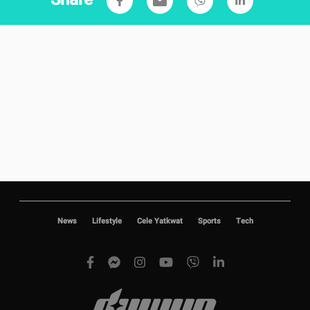
Share
email
News
Lifestyle
Cele Yatkwat
Sports
Tech