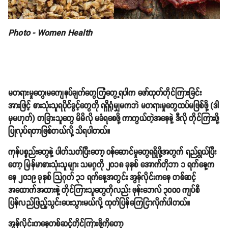
Photo - Women Health
မတရားမှုတွေ၊မကျေနပ်ချက်တွေကြုံတွေ့ရပါက ဖော်ထုတ်တိုင်ကြားခြင်း
အားဖြင့် စားသုံးသူရပိုင်ခွင့်တွေကို ရရှိရုံမျှမကဘဲ မတရားမှုတွေထပ်မဖြစ်ဖို့ (ဒါ
မှမဟုတ်) တခြားသူတွေ မိမိလို မခံရစေဖို့ ကာကွယ်တဲ့အနေနဲ့ ဒီလို တိုင်ကြားဖို့
ပြုလုပ်ရတာဖြစ်တယ်လို့ သိရပါတယ်။
ကုန်ပစ္စည်းတွေနဲ့ ပါတ်သတ်ပြီးတော့ ဝန်ဆောင်မှုတွေရရှိဖို့အတွက် ရည်ရွယ်ပြီး
တော့ မြန်မာစားသုံးသူများ သမဂ္ဂကို ၂၀၁၈ ခုနှစ် အောက်တိုဘာ ၁ ရက်နေ့က
နေ ၂၀၁၉ ခုနှစ် သြဂုတ် ၃၁ ရက်နေ့အတွင်း အွန်လိုင်းကနေ တစ်ဆင့်
အထောက်အထားနဲ့ တိုင်ကြားသူတွေကိုလည်း ဖုန်းဘေလ် ၃၀၀၀ ကျပ်စီ
ပြန်လည်ဖြည့်သွင်းပေးသွားမယ်လို့ ထုတ်ပြန်ကြေငြာလိုက်ပါတယ်။
အွန်လိုင်းကနေတစ်ဆင့်တိုင်ကြားဖို့ကိုတော့