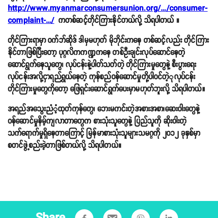
http://www.myanmarconsumersunion.org/…/consumer-
complaint-…/
ကတစ်ဆင့်တိုင်ကြားနိုင်တယ်လို့ သိရပါတယ် ။
တိုင်ကြားရာမှာ ဝက်ဘ်ဆိုဒ် ဒါမှမဟုတ် မိုဘိုင်းကနေ တစ်ဆင့်လည်း တိုင်ကြား
နိုင်တာဖြစ်ပြီးတော့ ပုဂ္ဂလိကကဏ္ဍကနေ တစ်ဦးချင်းလုပ်ဆောင်နေတဲ့
ဆောင်ရွက်နေသူတွေ၊ လုပ်ငန်းနဲ့ပါတ်သတ်တဲ့ တိုင်ကြားမှုတွေနဲ့ စီးပွားရေး
လုပ်ငန်းအလို့ငှာရည်ရွယ်နေတဲ့ ကုန်စည်ဝန်ဆောင်မှုတို့ပါဝင်တဲ့ုလုပ်ငန်း
တိုင်ကြားမှုတွေကိုတော့ ဖြေရှင်းဆောင်ရွက်ပေးမှာမဟုတ်ဘူးလို့ သိရပါတယ်။
အရည်အသွေးညံံ့ထုတ်ကုန်တွေ၊ ဘေးမကင်းတဲ့အစားအစာ၊ဆေးဝါးတွေနဲ့
ဝန်ဆောင်မှုနိမ့်ကျလာတာတွေက စားသုံးသူတွေနဲ့ ပြည်သူကို ဆိုးဝါးတဲ့
သက်ရောက်မှုရှိနေတာကြောင့် မြန်မာစားသုံးသူများသမဂ္ဂကို ၂၀၁၂ ခုနှစ်မှာ
စတင်ဖွဲ့စည်းခဲ့တာဖြစ်တယ်လို့ သိရပါတယ်။