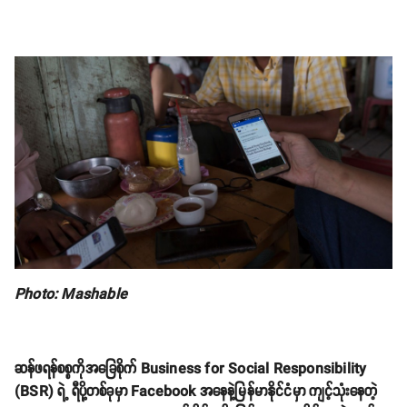
Photo: Mashable
ဆန်ဖရန်စစ္စကိုအခြေစိုက် Business for Social Responsibility
(BSR) ရဲ့ ရီပို့တစ်ခုမှာ Facebook အနေနဲ့မြန်မာနိုင်ငံမှာ ကျင့်သုံးနေတဲ့