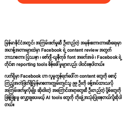
မြန်မာနိုင်ငံအတွင်း အကြမ်းဖက်မှုဆီ ဦးတည်တဲ့ အမုန်းစကားတားဆီးရေးမှာ
အဟန့်အတားများထဲမှာ Facebook ရဲ့ content review အတွက်
ဘာသာစကား ပြဿနာ ၊ ဇော်ဂျီ-ယူနီကုဒ် font အခက်အခဲ ၊ Facebook ရဲ့
တိုင်စာ reporting tools စိန်ခေါ်မှုများလည်း ပါဝင်နေပါတယ်။
လက်ရှိမှာ Facebook ဟာ လူမှုကွန်ရက်ပေါ်က content တွေကို စောင့်
ကြည့်အကဲဖြတ်ဖို့မြန်မာစကားကျွမ်းကျင်သူ ၉၉ ဦးကို ခန့်အပ်ထားသလို
အကြမ်းဖက်မှုလိုမျိုး ဆိုးဝါးတဲ့ အကြောင်းအရာတွေဆီ ဦးတည်တဲ့ ပို့စ်တွေကို
ဖြန့်ဖြူးမှု လျှော့ချပေးမယ့် AI tools တွေကို တိုးချဲ့အသုံးပြုနေတယ်လို့ဆိုပါ
တယ်။