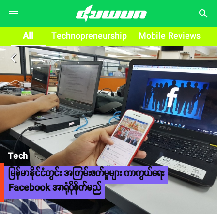
search
All
Technopreneurship
Mobile Reviews
arrow_back_ios
Tech
မြန်မာနိုင်ငံတွင်း အကြမ်းဖက်မှုများ ကာကွယ်ရေး
Facebook အာရုံပိုစိုက်မည်