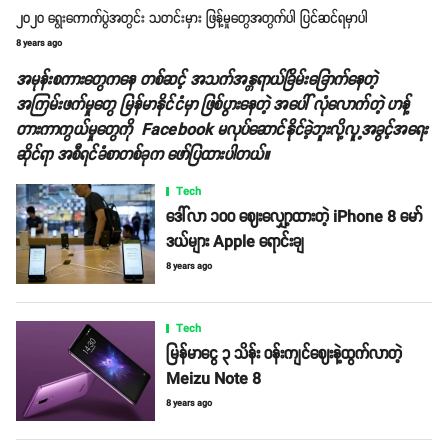
၂၀၂၀ ရွေးကောက်ပွဲအတွင်း သတင်းမှား ဖြန့်မှုတွေအတွက်ပါ ပြင်ဆင်ရမှာပါ
8 years ago
အမုန်းစကားတွေကနေ တစ်ဆင့် အသက်အန္တရာယ်ခြိမ်းခြောက်နေတဲ့
အကြမ်းဖက်မှုတွေ မြန်မာနိုင်ငံမှာ ဖြစ်ပွားနေတဲ့ အပေါ် လုံလောက်တဲ့ ဟန့်
တားကာကွယ်မှုတွေကို Facebook မလုပ်ဆောင်နိုင်ခဲ့ဘူးလို့လူ့အခွင့်အရေး
ဆိုင်ရာ အစီရင်ခံစာတစ်ခုက ဖော်ပြထားပါတယ်။
Tech
ဒေါ်လာ ၁၀၀ ဈေးလျှော့ထားတဲ့ iPhone 8 မော်
ဒယ်များ Apple ရောင်းချ
8 years ago
Tech
မြန်မာငွေ ၃ သိန်း ဝန်းကျင်ဈေးနဲ့ထွက်လာတဲ့
Meizu Note 8
8 years ago