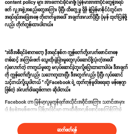
content policy များ အားကောင်းခိုင်မာဖို့၊ မြန်မာအာဏာပိုင်တွေနဲ့အရပ်
ဖက် လူ့အဖွဲ့အစည်းတွေအကြား ပိုပြီး ထိတွေ့မှု ရှိဖို နဲ့မြန်မာနိုင်ငံတွင်းက
အရပ်ရပ်အခြေအနေ တိုးတက်မှုအပေါ် အချက်အလက်ပိုပြီး ပုံမှန် ထုတ်ပြန်ဖို့
လည်း တိုက်တွန်းထားပါတယ်။
"အဲဒီအစီရင်ခံစာကတော့ ဒီ့အရင်နှစ်က ကျွန်တော်တို့ပလက်ဖောင်းကနေ
တစ်ဆင့် အကြမ်းဖက် သွေးထိုးခွဲခြားမှုတွေလုပ်ဆောင်ဖို့သုံးတဲ့အပေါ်
လုံလောက်တဲ့ ကာကွယ်မှုတွေ မလုပ်ဆောင်ခဲ့ဘူးလို့ပြောထားတာပါပဲ။ ဒီအချက်
ကို ကျွန်တော်တို့လည်း သဘောတူထားပြီး ဒီအတွက်လည်း ပိုပြီး လုပ်ဆောင်
သင့်တယ်လို့ယူပါတယ် " လို့Facebook ရဲ့ ထုတ်ကုန်မူဝါဒရေးရာ မန်နေဂျာ
ဖြစ်တဲ့ အဲလက်ဝါရော့ဖ်ကာက ဆိုပါတယ်။
Facebook ဟာ မြန်မာ့လူမှုကွန်ရက်အသိုင်းအဝိုင်းအကြား သတင်းအမှား
ပျံ့နှံ့မှုနဲ့အမုန်းစကား ပြန့်ပွားခြင်းမှာ တားဆီးဖို့အလွန်နှောင့်နှေးကြန့်ကြာခဲ့
တယ်လို့ပြီးခဲ့တဲ့ သြဂုတ်လထဲမှာ သတင်းထုတ်ပြန်ခဲ့ပါတယ်။
ဆက်ဖတ်ရန်