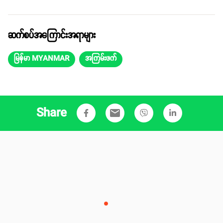
ဆက်စပ်အကြောင်းအရာများ
မြန်မာ MYANMAR
အကြမ်းဖက်
Share
email