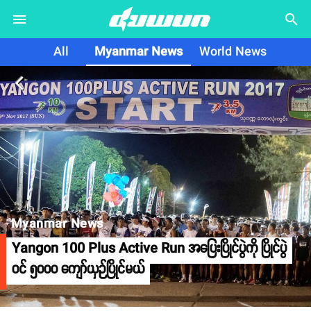
search
All
Myanmar News
World News
arrow_back_ios
Myanmar News
Yangon 100 Plus Active Run အပြေးပြိုင်ပွဲကို ပြိုင်ပွဲ
ဝင် ၅၀၀၀ ကျော်ယှဉ်ပြိုင်မယ်