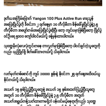
ဒုတိယအကြိမ်မြောက် Yangon 100 Plus Active Run မာရသွန်
အပြေးပြိုင်ပွဲကို ဒီဇင်ဘာ ၂ ရက်နေ့မှာ ၁၀ ကီလိုမီတာ စိန်ခေါ်မှုပြိုင်ပွဲနဲ့၃.၅
ကီလိုမီတာ အပျော်တမ်းအပြေးပြိုင်ပွဲဆိုပြီး တော့ ကျင်းပမှာဖြစ်ပြီးတော့ ပြိုင်ပွဲ
ဝင်ဦးရေ ၅၀၀၀ ကျော်ပါဝင်မယ်လို့ ခန့်မှန်းထားပါတယ်။
သုဝဏ္ဏမိုးလုံလေလုံကွင်းကနေ တာလွှတ်မှာဖြစ်ပြီးတော့ ပါဝင်ချင်တဲ့သူတွေကို
လည်း ယှဉ်ပြိုင်ဖို့ ဖိတ်ခေါ်ထားတယ်လို့ သိရပါတယ်။
လက်မှတ်တစ်စောင်ကို ကျပ် ၁၀၀၀၀ နှုန်းနဲ့ နိုဝင်ဘာ ၂၅ ရက်နေ့အထိဝယ်ယူ
နိုင်တယ်လို့ သိရပါတယ်။
အသက် ၁၅ နှစ်ပြည့်ပြီးသူတွေနဲ့ အသက် ၁၅ နှစ်အထက်ပြည့်ပြီးသူတွေ
အတွက် ၁၀ ကီလိုမီတာ စိန်ခေါ်ပြိုင်ပွဲနဲ့ ၃.၅ ကီလိုမီတာ အတွက်
အသက်အရွယ်ကန့်သတ်ထားတာမရှိဘဲ ပန်းဝင်မယ့်နေရာကိုလည်း သုဝဏ္ဏ