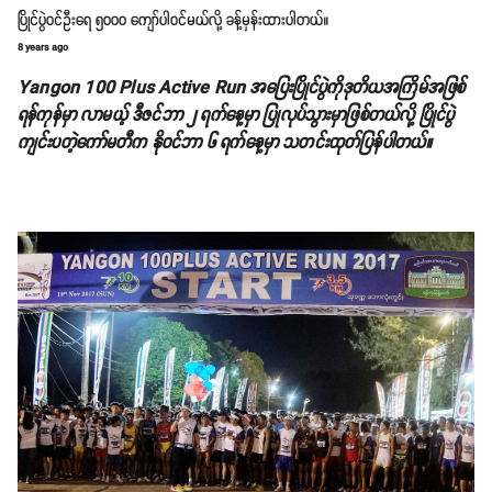
ပြိုင်ပွဲဝင်ဦးရေ ၅၀၀၀ ကျော်ပါဝင်မယ်လို့ ခန့်မှန်းထားပါတယ်။
8 years ago
Yangon 100 Plus Active Run အပြေးပြိုင်ပွဲကိုဒုတိယအကြိမ်အဖြစ်
ရန်ကုန်မှာ လာမယ့် ဒီဇင်ဘာ ၂ ရက်နေ့မှာ ပြုလုပ်သွားမှာဖြစ်တယ်လို့ ပြိုင်ပွဲ
ကျင်းပတဲ့ကော်မတီက နိုဝင်ဘာ ၆ ရက်နေ့မှာ သတင်းထုတ်ပြန်ပါတယ်။