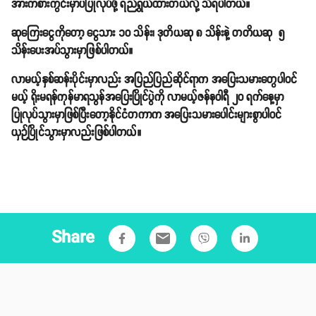
အားကစားကွင်းမှာပဲပြုလုပ်ဖို့ ရည်ရွယ်ထားတယ်လို့ သိရပါတယ်။
ဆုကြေးငွေကိုတော့ ငွေသား ၁၀ သိန်း၊ ဒုတိယဆု ၈ သိန်းနဲ့ တတိယဆု ၅
သိန်းပေးအပ်သွားမှာဖြစ်ပါတယ်။
လာမယ့်နှစ်ဆန်းပိုင်းမှာလည်း အပြည်ပြည်ဆိုင်ရာက အပြေးသမားတွေပါဝင်
မယ့် ရိုးမရန်ကုန်မာရသွန်အပြေးပြိုင်ပွဲကို လာမယ့်ဇန်နဝါရီ ၂၀ ရက်နေ့မှာ
ပြုလုပ်သွားမှာဖြစ်ပြီးတော့နိုင်ငံတကာက အပြေးသမားပေါင်းများစွာပါဝင်
ယှဉ်ပြိုင်သွားမှာလည်းဖြစ်ပါတယ်။
Share
email