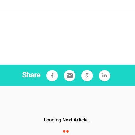
Share
email