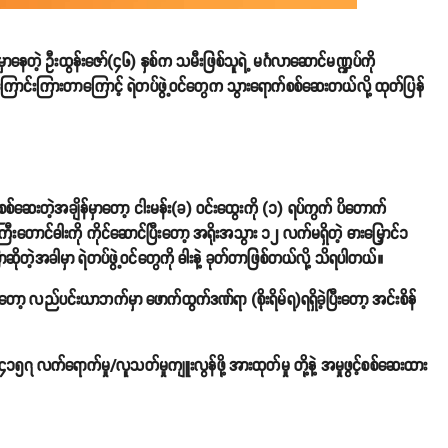
မှာနေတဲ့ ဦးထွန်းဇော်(၄၆) နှစ်က သမီးဖြစ်သူရဲ့ မင်္ဂလာဆောင်မဏ္ဍပ်ကို
အကြောင်းကြားတာကြောင့် ရဲတပ်ဖွဲ့ဝင်တွေက သွားရောက်စစ်ဆေးတယ်လို့ ထုတ်ပြန်
က်စစ်ဆေးတဲ့အချိန်မှာတော့ ငါးမန်း(ခ) ဝင်းထွေးကို (၁) ရပ်ကွက် ပိတောက်
ြီးတောင်ဓါးကို ကိုင်ဆောင်ပြီးတော့ အရိုးအသွား ၁၂ လက်မရှိတဲ့ ဓားမြှောင်၁
ြောဆိုတဲ့အခါမှာ ရဲတပ်ဖွဲ့ဝင်တွေကို ဓါးနဲ့ ခုတ်တာဖြစ်တယ်လို့ သိရပါတယ်။
တော့ လည်ပင်းယာဘက်မှာ ဖောက်ထွက်ဒဏ်ရာ (စိုးရိမ်ရ)ရရှိခဲ့ပြီးတော့ အင်းစိန်
၁၅၇ လက်ရောက်မှု/လူသတ်မှုကျူးလွန်ဖို့ အားထုတ်မှု တို့နဲ့ အမှုဖွင့်စစ်ဆေးထား