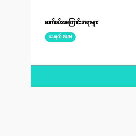
ဆက်စပ်အကြောင်းအရာများ
သေနတ် GUN