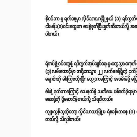
နိုဝင်ဘာ ၅ ရက်နေ့မှာ လှိုင်သာယာမြို့နယ် (၁) ရပ်ကွက်
ငါးမန်း(ခ)ဝင်းထွေးက ဓားနဲ့ခုတ်ပြီးဖျက်ဆီးတယ်လို့ 
ပါတယ်။
ရဲတပ်ဖွဲ့ဝင်တွေနဲ့ ရပ်ကွက်အုပ်ချုပ်ရေးမှုးတွေသွားရော
(၃)လမ်းထောင့်မှာ အရိုးအသွား ၂၂ လက်မခန့်ရှိတဲ့ ငှက်က
ချောင်းကို ခါးကြားထိုးပြီး တွေ့တာကြောင့် အဖမ်းခံဖို့ ပ
ဓါးနဲ့ ခုတ်တာကြောင့် သေနတ်နဲ့ သတိပေး ပစ်ခတ်ခဲ့ရာမှာ
ဆေးရုံကို ပို့ဆောင်ခဲ့တယ်လို့ သိရပါတယ်။
ကျူးလွန်သူကိုတော့ လှိုင်သာယာမြို့မ ရဲစခန်းကနေ (ပ) ၄
တယ်လို့ သိရပါတယ်။