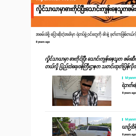
လှိုင်သာယာမှာဓားကိုင်ပြီးသောင်းကျန်းနေသူကဖမ်း
အဖမ်းခံဖို့ ပြောဆိုတဲ့အခါမှာ ရဲတပ်ဖွဲ့ဝင်တွေကို ဓါးနဲ့ ခုတ်တာဖြစ်တယ်
8 years ago
လှိုင်သာယာမှာ ဓားကိုင်ပြီး သောင်းကျန်းနေသူက ဖမ်းဆီးချိ
တယ်လို့ ပြည်ထဲရေးဝန်ကြီးဌာနက သတင်းထုတ်ပြန်လို
Myanm
ရဲဘက်ပြ
8 years ag
Myanm
ယာဉ်ထိန်
8 years ag