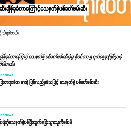
ဆီးချိန်ခုခံတာကြောင့်သေနတ်နဲပစ်ခတ်ဖမ်းဆီး
လို့ သိရပါတယ်။
န်ခုခံတာကြောင့် သေနတ်နဲ့ ပစ်ခတ်ဖမ်းဆီးခဲ့မှု နိုဝင်ဘာ ၅ ရက်နေ့မှာဖြစ်ပွားခဲ့
က်ပါတယ်။
ar News
ေးတရားခံက ဓားနဲ့ ပြန်လည်ခုခံသဖြင့် သေနတ်နဲ့ ပစ်ခတ်ဖမ်းဆီး
o
ar News
းရဲကိုသေနတ်နဲ့ပစ်ပြီးထွက်ပြေးသွားသူကိုဖမ်းမိ
o