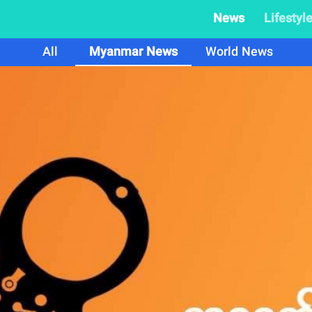
News
Lifestyl
All
Myanmar News
World News