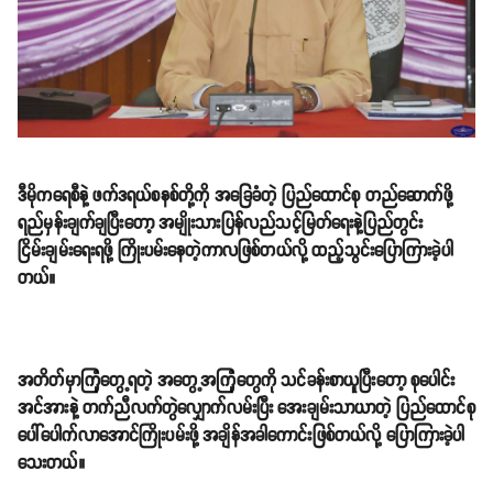
ဒီမိုကရေစီနဲ့ ဖက်ဒရယ်စနစ်တို့ကို အခြေခံတဲ့ ပြည်ထောင်စု တည်ဆောက်ဖို့
ရည်မှန်းချက်ချပြီးတော့ အမျိုးသားပြန်လည်သင့်မြတ်ရေးနဲ့ပြည်တွင်း
ငြိမ်းချမ်းရေးရဖို့ ကြိုးပမ်းနေတဲ့ကာလဖြစ်တယ်လို့ ထည့်သွင်းပြောကြားခဲ့ပါ
တယ်။
အတိတ်မှာကြုံတွေ့ရတဲ့ အတွေ့အကြုံတွေကို သင်ခန်းစာယူပြီးတော့ စုပေါင်း
အင်အားနဲ့ တက်ညီလက်တွဲလျှောက်လမ်းပြီး အေးချမ်းသာယာတဲ့ ပြည်ထောင်စု
ပေါ်ပေါက်လာအောင်ကြိုးပမ်းဖို့ အချိန်အခါကောင်းဖြစ်တယ်လို့ ပြောကြားခဲ့ပါ
သေးတယ်။