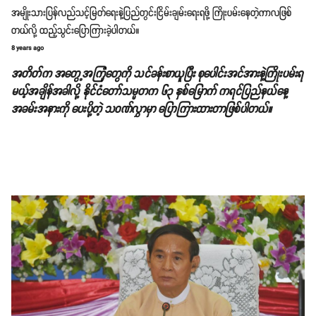
အမျိုးသားပြန်လည်သင့်မြတ်ရေးနဲ့ပြည်တွင်းငြိမ်းချမ်းရေးရဖို့ ကြိုးပမ်းနေတဲ့ကာလဖြစ်
တယ်လို့ ထည့်သွင်းပြောကြားခဲ့ပါတယ်။
8 years ago
အတိတ်က အတွေ့အကြုံတွေကို သင်ခန်းစာယူပြီး စုပေါင်းအင်အားနဲ့ကြိုးပမ်းရ
မယ့်အချိန်အခါလို့ နိုင်ငံတော်သမ္မတက ၆၃ နှစ်မြောက် ကရင်ပြည်နယ်နေ့
အခမ်းအနားကို ပေးပို့တဲ့ သဝဏ်လွှာမှာ ပြောကြားထားတာဖြစ်ပါတယ်။