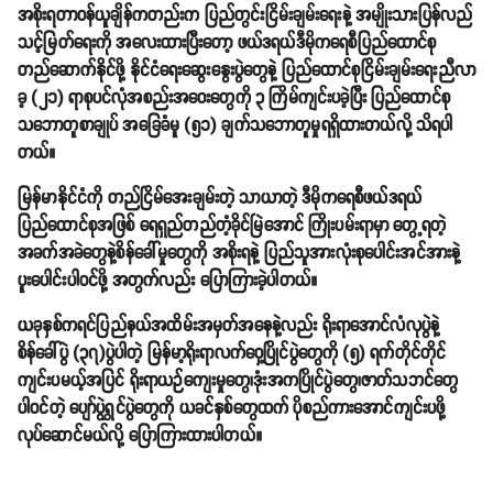
အစိုးရတာဝန်ယူချိန်ကတည်းက ပြည်တွင်းငြိမ်းချမ်းရေးနဲ့ အမျိုးသားပြန်လည်
သင့်မြတ်ရေးကို အလေးထားပြီးတော့ ဖယ်ဒရယ်ဒီမိုကရေစီပြည်ထောင်စု
တည်ဆောက်နိုင်ဖို့ နိုင်ငံရေးဆွေးနွေးပွဲတွေနဲ့ ပြည်ထောင်စုငြိမ်းချမ်းရေးညီလာ
ခ့ (၂၁) ရာစုပင်လုံအစည်းအဝေးတွေကို ၃ ကြိမ်ကျင်းပခဲ့ပြီး ပြည်ထောင်စု
သဘောတူစာချုပ် အခြေခံမူ (၅၁) ချက်သဘောတူမှုရရှိထားတယ်လို့ သိရပါ
တယ်။
မြန်မာနိုင်ငံကို တည်ငြိမ်အေးချမ်းတဲ့ သာယာတဲ့ ဒီမိုကရေစီဖယ်ဒရယ်
ပြည်ထောင်စုအဖြစ် ရေရှည်တည်တံ့ခိုင်မြဲအောင် ကြိုးပမ်းရာမှာ တွေ့ရတဲ့
အခက်အခဲတွေနဲ့စိန်ခေါ်မှုတွေကို အစိုးရနဲ့ ပြည်သူအားလုံးစုပေါင်းအင်အားနဲ့
ပူးပေါင်းပါဝင်ဖို့ အတွက်လည်း ပြောကြားခဲ့ပါတယ်။
ယခုနှစ်ကရင်ပြည်နယ်အထိမ်းအမှတ်အနေနဲ့လည်း ရိုးရာအောင်လံလုပွဲနဲ့
စိန်ခေါ်ပွဲ (၃၇)ပွဲပါတဲ့ မြန်မာ့ရိုးရာလက်ဝှေ့ပြိုင်ပွဲတွေကို (၅) ရက်တိုင်တိုင်
ကျင်းပမယ့်အပြင် ရိုးရာယဉ်ကျေးမှုတွေ၊ဒုံးအကပြိုင်ပွဲတွေ၊ဇာတ်သဘင်တွေ
ပါဝင်တဲ့ ပျော်ပွဲရွှင်ပွဲတွေကို ယခင်နှစ်တွေထက် ပိုစည်ကားအောင်ကျင်းပဖို့
လုပ်ဆောင်မယ်လို့ ပြောကြားထားပါတယ်။