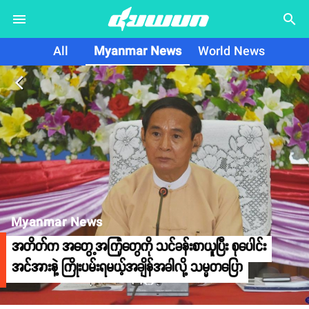
search
All
Myanmar News
World News
arrow_back_ios
Myanmar News
အတိတ်က အတွေ့အကြုံတွေကို သင်ခန်းစာယူပြီး စုပေါင်း
အင်အားနဲ့ ကြိုးပမ်းရမယ့်အချိန်အခါလို့ သမ္မတပြော