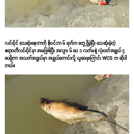
လင်းပိုင် သေဆုံးနေတာကို နိုဝင်ဘာ ၆ ရက်က တွေ့ရှိခဲ့ပြီး သေဆုံးခဲ့တဲ့
ဧရာဝတီလင်းပိုင်မှာ အမဖြစ်ပြီး အလျား ၆ ပေ ၁ လက်မနဲ့ လုံးပတ်အရွယ် ၄
ပေရှိကာ အသက်အရွယ်မှာ အရွယ်ကောင်းလို့ ယူဆရကြောင်း WCS က ဆိုပါ
တယ်။