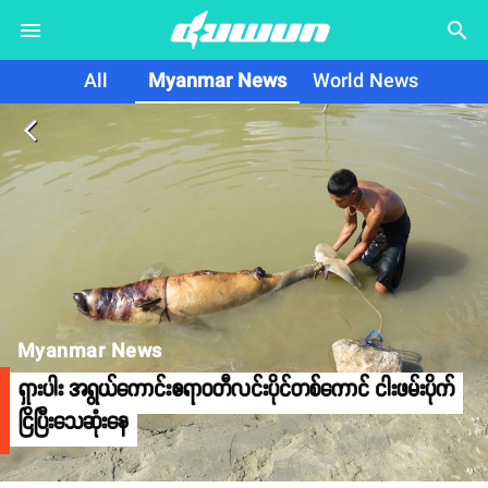
search
All
Myanmar News
World News
arrow_back_ios
Myanmar News
ရှားပါး အရွယ်ကောင်းဧရာဝတီလင်းပိုင်တစ်ကောင် ငါးဖမ်းပိုက်
ငြိပြီးသေဆုံးနေ