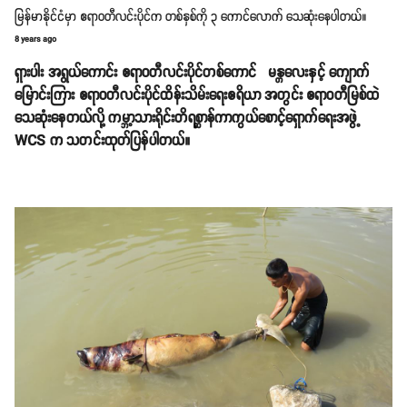
မြန်မာနိုင်ငံမှာ ဧရာဝတီလင်းပိုင်က တစ်နှစ်ကို ၃ ကောင်လောက် သေဆုံးနေပါတယ်။
8 years ago
ရှားပါး အရွယ်ကောင်း ဧရာဝတီလင်းပိုင်တစ်ကောင် မန္တလေးနှင့် ကျောက်
မြောင်းကြား ဧရာဝတီလင်းပိုင်ထိန်းသိမ်းရေးဧရိယာ အတွင်း ဧရာဝတီမြစ်ထဲ
သေဆုံးနေတယ်လို့ ကမ္ဘာ့သားရိုင်းတိရစ္ဆာန်ကာကွယ်စောင့်ရှောက်ရေးအဖွဲ့
WCS က သတင်းထုတ်ပြန်ပါတယ်။