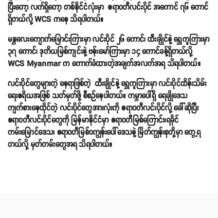
ပြီးတော့ လက်ရှိတော့ တစ်နိုင်ငံလုံးမှာ ဧရာဝတီလင်းပိုင် အကောင် ၇၆ ကောင်
ရှိတယ်လို့ WCS ကနေ သိရပါတယ်။
မန္တလေးကျောက်မြောင်းကြားမှာ လင်းပိုင် ၂၆ ကောင်၊ ထီးချိုင်နဲ့ ရွှေကူကြားမှာ
၃၇ ကောင်၊ ဒုတိယမြစ်ကျင်းနဲ့ ဗန်းမော်ကြားမှာ ၁၄ ကောင်ခန့်ရှိတယ်လို့
WCS Myanmar က ကောက်ခံထားတဲ့အချက်အလက်အရ သိရပါတယ်။
လင်းပိုင်တွေများတဲ့ နေရာဖြစ်တဲ့ ထီးချိုင်နဲ့ ရွှေကူကြားမှာ လင်းပိုင်ထိန်းသိမ်း
ရေးဧရိယအဖြစ် သတ်မှတ်ဖို့ စီစဉ်နေပါတယ်။ ကမ္ဘာပေါ်ရှိ ရေချိုဒေသ
ကျက်စားနေထိုင်တဲ့ လင်းပိုင်တွေအားလုံးကို ဧရာဝတီလင်းပိုင်လို့ ခေါ်ဆိုပြီး
ဧရာဝတီလင်းပိုင်တွေကို မြန်မာနိုင်ငံမှာ ဧရာဝတီမြစ်ကြောင်း၊ရခိုင်
ကမ်းမြောင်ဒေသ၊ ဧရာဝတီမြစ်ဝကျွန်းပေါ်ဒေသနဲ့ မြိတ်ကျွန်းစုတို့မှာ တွေ့ရ
တယ်လို့ မှတ်တမ်းတွေအရ သိရပါတယ်။
Share
email