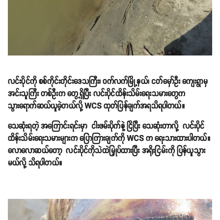
လင်းပိုင်ကို စစ်ကိုင်းတိုင်းဒေသကြီး၊ ဝက်လက်မြို့နယ်၊ ငတ်မှော်ဦး ကျေးရွာမှ
အင်းသူကြီး တစ်ဦးက တွေ့ရှိပြီး လင်းပိုင်ထိန်းသိမ်းရေးသမားတွေက
သွားရောက်ဆယ်ယူခဲ့တယ်လို့ WCS ထုတ်ပြန်ချက်အရသိရပါတယ်။
သေဆုံးရတဲ့ အကြောင်းရင်းမှာ ငါးဖမ်းပိုက်နဲ့ ငြိပြီး သေဆုံးတာလို့ လင်းပိုင်
ထိန်းသိမ်းရေးသမားများက ပြောကြားချက်ကို WCS က ရေးသားထားပါတယ်။
လောလောဆယ်တော့ လင်းပိုင်ကိုသဲထဲမြှုပ်ထားပြီး အရိုးငြမ်းကို ပြန်ယူသွား
မယ်လို့ သိရပါတယ်။