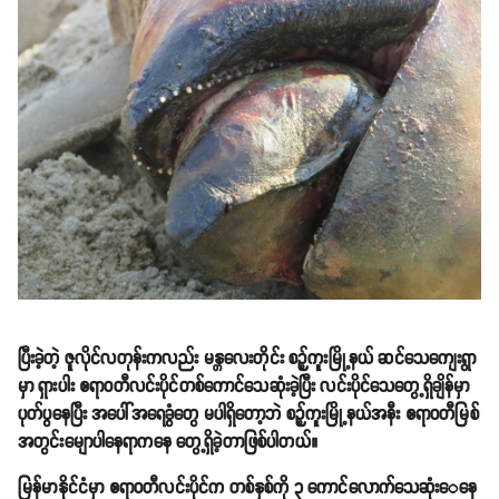
ပြီးခဲ့တဲ့ ဇူလိုင်လတုန်းကလည်း မန္တလေးတိုင်း စဉ့်ကူးမြို့နယ် ဆင်သေကျေးရွာ
မှာ ရှားပါး ဧရာဝတီလင်းပိုင်တစ်ကောင်သေဆုံးခဲ့ပြီး လင်းပိုင်သေတွေ့ရှိချိန်မှာ
ပုတ်ပွနေပြီး အပေါ်အရေခွံတွေ မပါရှိတော့ဘဲ စဉ့်ကူးမြို့နယ်အနီး ဧရာဝတီမြစ်
အတွင်းမျောပါနေရာကနေ တွေ့ရှိခဲ့တာဖြစ်ပါတယ်။
မြန်မာနိုင်ငံမှာ ဧရာဝတီလင်းပိုင်က တစ်နှစ်ကို ၃ ကောင်လောက်သေဆုံးေနေ