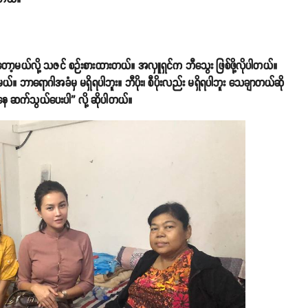
တော့မယ်လို့ သဇင် စဉ်းစားထားတယ်။ အလှူရှင်က ဘီသွေး ဖြစ်ဖို့လိုပါတယ်။
 ဘာရောဂါအခံမှ မရှိရပါဘူး။ ဘီပိုး၊ စီပိုးလည်း မရှိရပါဘူး သေချာတယ်ဆို
ေ ဆက်သွယ်ပေးပါ'' လို့ ဆိုပါတယ်။