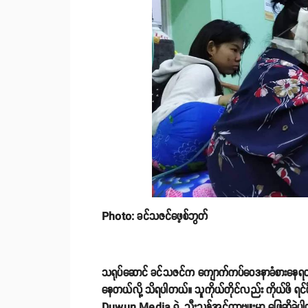
Photo: ခင်သဇင်ဖေ့စ်ဘွတ်
သရုပ်ဆောင် ခင်သဇင်က ကျောက်ကပ်ဝေဒနာခံစားနေရတ
နေတယ်လို့ သိရပါတယ်။ သူကိုယ်တိုင်လည်း ကိုယ်ဖိ ရင်ဖိ
Duwun Media ရဲ့ သီးသန့်အင်တာဗျူးမှာ ဖြေဆိုခဲ့ပ