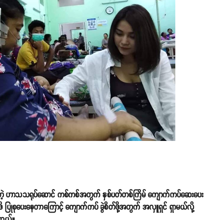
ဲ့ ဟာသသရုပ်ဆောင် ကစ်ကစ်အတွက် နှစ်ပတ်တစ်ကြိမ် ကျောက်ကပ်ဆေးပေး
 ပြုစုပေးနေတာကြောင့် ကျောက်ကပ် ခွဲစိတ်ဖို့အတွက် အလှူရှင် ရှာမယ်လို့
ါတယ်။