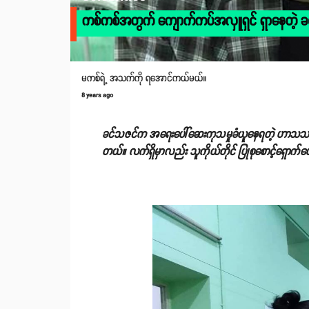
ကစ်ကစ်အတွက် ကျောက်ကပ်အလှူရှင် ရှာနေတဲ့ ခ
မကစ်ရဲ့ အသက်ကို ရအောင်ကယ်မယ်။
8 years ago
ခင်သဇင်က အရေးပေါ်ဆေးကုသမှုခံယူနေရတဲ့ ဟာသသရုပ်
တယ်။ လက်ရှိမှာလည်း သူကိုယ်တိုင် ပြုစုစောင့်ရှောက