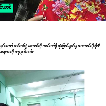
င်သဇင်
ဆောင် ကစ်ကစ်ရဲ့ အသက်ကို ကယ်တင်ဖို့ ဆုံးဖြတ်ချက်ချ ထားတယ်လို့ဆိုပါ
်ပေးနေတာကို တွေ့ရပါတယ်။