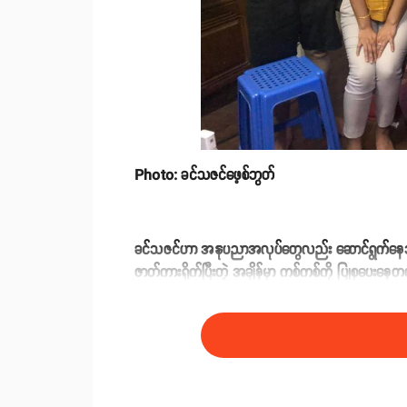
Photo: ခင်သဇင်ဖေ့စ်ဘွတ်
ခင်သဇင်ဟာ အနုပညာအလုပ်တွေလည်း ဆောင်ရွက်နေသူဖြစ
ဇာတ်ကားရိုက်ပြီးတဲ့ အချိန်မှာ ကစ်ကစ်ကို ပြုစုပ
ဆိုပါတယ်။