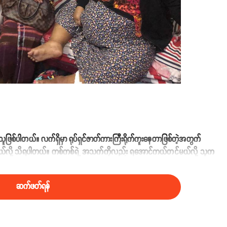
်ပါတယ်။ လက်ရှိမှာ ရုပ်ရှင်ဇာတ်ကားကြီးရိုက်ကူးနေတာဖြစ်တဲ့အတွက်
ေးနေတယ်လို့ သိရပါတယ်။ ကစ်ကစ်ရဲ့ အသက်ကိုလည်း ရအောင်ကယ်တင်မယ်လို့ သူက
ဆက်ဖတ်ရန်