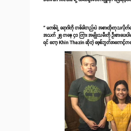
'' မကစ်ရဲ့ ရောဂါကို တစ်ခါတည်းပဲ အစားထိုးကုသလိုက်
အသက် ၂၅ ကနေ ၄၀ ကြား အမျိုးသမီးကို ဦးစားပေးပါမယ်။
ရင် တော့ Khin Thazin ဆိုတဲ့ ဖေ့စ်ဘွတ်အကောင့်ကန