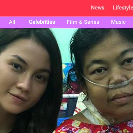
News
Lifestyl
All
Celebrities
Film & Series
Music