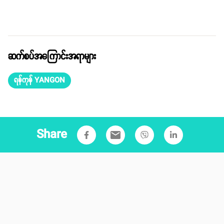
ဆက်စပ်အကြောင်းအရာများ
ရန်ကုန် YANGON
Share
email