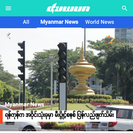
search
All
Myanmar News
World News
arrow_back_ios
Myanmar News
ရန်ကုန်က အဝိုင်းသုံးခုမှာ မီးပွိုင့်စနစ် ပြန်လည်ဖျက်သိမ်း