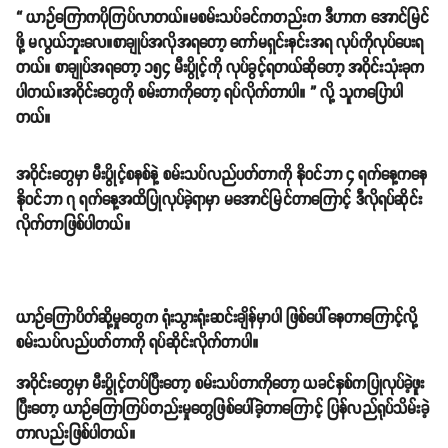
“ ယာဉ်ကြောကပိုကြပ်လာတယ်။မစမ်းသပ်ခင်ကတည်းက ဒီဟာက အောင်မြင်
ဖို့ မလွယ်ဘူးလေ။စာချုပ်အလိုအရတော့ ကော်မရှင်းနင်းအရ လုပ်ကိုလုပ်ပေးရ
တယ်။ စာချုပ်အရတော့ ၁၅၄ မီးပွိုင့်ကို လုပ်ခွင့်ရတယ်ဆိုတော့ အဝိုင်းသုံးခုက
ပါတယ်။အဝိုင်းတွေကို စမ်းတာကိုတော့ ရပ်လိုက်တာပါ။ ” လို့ သူကပြောပါ
တယ်။
အဝိုင်းတွေမှာ မီးပွိုင့်စနစ်နဲ့ စမ်းသပ်လည်ပတ်တာကို နိုဝင်ဘာ ၄ ရက်နေ့ကနေ
နိုဝင်ဘာ ၇ ရက်နေ့အထိပြုလုပ်ခဲ့ရာမှာ မအောင်မြင်တာကြောင့် ဒီလိုရပ်ဆိုင်း
လိုက်တာဖြစ်ပါတယ်။
ယာဉ်ကြောပိတ်ဆို့မှုတွေက ရုံးသွားရုံးဆင်းချိန်မှာပါ ဖြစ်ပေါ်နေတာကြောင့်လို့
စမ်းသပ်လည်ပတ်တာကို ရပ်ဆိုင်းလိုက်တာပါ။
အဝိုင်းတွေမှာ မီးပွိုင့်တပ်ပြီးတော့ စမ်းသပ်တာကိုတော့ ယခင်နှစ်ကပြုလုပ်ခဲ့ဖူး
ပြီးတော့ ယာဉ်ကြောကြပ်တည်းမှုတွေဖြစ်ပေါ်ခဲ့တာကြောင့် ပြန်လည်ရုပ်သိမ်းခဲ့
တာလည်းဖြစ်ပါတယ်။