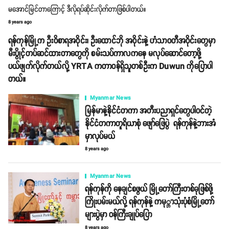
မအောင်မြင်တာကြောင့် ဒီလိုရပ်ဆိုင်းလိုက်တာဖြစ်ပါတယ်။
8 years ago
ရန်ကုန်မြို့က ဦးဝိစာရအဝိုင်း၊ ဦးထောင်ဘို အဝိုင်းနဲ့ ဟံသာဝတီအဝိုင်းတွေမှာ
မီးပွိုင့်တပ်ဆင်ထားတာတွေကို စမ်းသပ်ကာလကနေ မလုပ်ဆောင်တော့ဖို့
ပယ်ဖျက်လိုက်တယ်လို့ YRTA ကတာဝန်ရှိသူတစ်ဦးက Duwun ကိုပြောပါ
တယ်။
Myanmar News
မြန်မာနဲ့နိုင်ငံတကာ အတီးပညာရှင်တွေပါဝင်တဲ့
နိုင်ငံတကာတူရိယာစုံ ဖျော်ဖြေပွဲ ရန်ကုန်နဲ့ဘားအံ
မှာလုပ်မယ်
8 years ago
Myanmar News
ရန်ကုန်ကို နေချင်စဖွယ် မြို့တော်ကြီးတစ်ခုဖြစ်ဖို့
ကြိုးပမ်းမယ်လို့ ရန်ကုန်နဲ့ ကမု္ဘာသုံးပုံစံမြို့တော်
များပွဲမှာ ဝန်ကြီးချုပ်ပြော
8 years ago