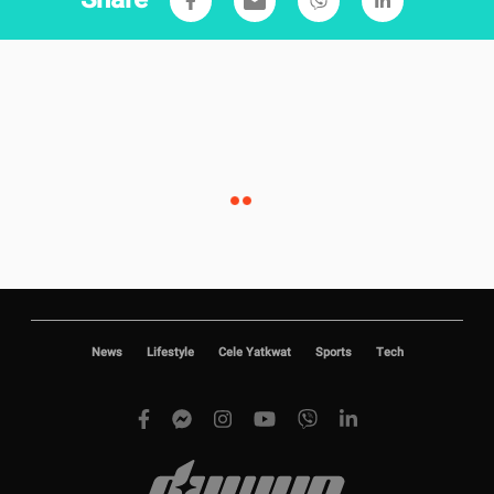
Share
email
News
Lifestyle
Cele Yatkwat
Sports
Tech