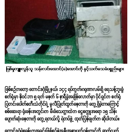
ဖြစ်စဉ်ကတော့ တောင်ဒဂုံမြို့နယ်၊ ၁၄၄ ရပ်ကွက်၊ဂရုဏာလမ်းရှိ ရေသန့်ဘူးခွံ
စက်ရုံမှာ နိုဝင်ဘာ ၅ ရက် မနက် ၆ နာရီခွဲအချိန်လောက်မှာ ပိုင်ရှင်က စက်ရုံ
ပြတင်းပေါက်စတီးသံတိုင်ရဲ့ မူလီပြုတ်ထွက်နေတာကို တွေ့ရှိခဲ့တာကြောင့်
စစ်ဆေးရာ ရုံးခန်းအတွင်းက မီးခံသေတ္တာထဲက ငွေစက္ကူအရော ၁၅ သိန်း
ပျောက်ဆုံးနေတာကို တွေ့ရတယ်လို့ ရဲတပ်ဖွဲ့ ထုတ်ပြန်ချက်က ဆိုပါတယ်။
တောင်ဒဂုံရဲစခန်းကအခင်းဖြစ်စဉ်နဲ့အနီးအနားပတ်ဝန်းကျင်ကို ဆက်လက်