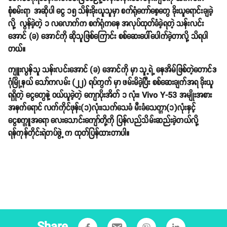
စုံစမ်းရာ အဆိုပါ ငွေ ၁၅ သိန်းခိုးယူသူမှာ စက်ရုံကော်စေ့တွေ ခိုးယူရောင်းချခဲ့
လို့ လွန်ခဲ့တဲ့ ၁ လလောက်က စက်ရုံကနေ အလုပ်ထုတ်ခံခဲ့ရတဲ့ သန်းလင်း
အောင် (ခ) အောင်ကို ဆိုသူဖြစ်ကြောင်း စစ်ဆေးပေါ်ပေါက်ခဲ့တာလို့ သိရပါ
တယ်။
ကျူးလွန်သူ သန်းလင်းအောင် (ခ) အောင်ကို မှာ သူ့ရဲ့ နေအိမ်ဖြစ်တဲ့တောင်ဒ
ဂုံမြို့နယ် သော်ကလမ်း (၂၂) ရပ်ကွက် မှာ ဖမ်းမိခဲ့ပြီး စစ်ဆေးချက်အရ ခိုးယူ
ရရှိတဲ့ ငွေတွေနဲ့ ဝယ်ယူခဲ့တဲ့ ကျောပိုးအိတ် ၁ လုံး၊ Vivo Y-53 အမျိုးအစား
အနက်ရောင် လက်ကိုင်ဖုန်း(၁)လုံး၊သက်သေခံ မီးခံသေတ္တာ(၁)လုံးနှင့်
ငွေစက္ကူအရော လေးသောင်းကျော်တို့ကို ပြန်လည်သိမ်းဆည်းခဲ့တယ်လို့
ရန်ကုန်တိုင်းရဲတပ်ဖွဲ့ က ထုတ်ပြန်ထားတာပါ။