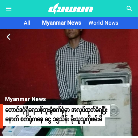
search
All
Myanmar News
World News
arrow_back_ios
Myanmar News
တောင်ဒဂုံရှိရေသန်ဘူးခွံစက်ရုံမှာ အလုပ်ထုတ်ခံရပြီး
နောက် စက်ရုံကနေ ငွေ ၁၅သိန်း ခိုးယူသူကိုဖမ်းမိ