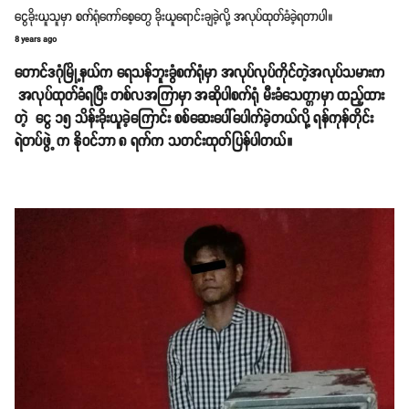
ငွေခိုးယူသူမှာ စက်ရုံကော်စေ့တွေ ခိုးယူရောင်းချခဲ့လို့ အလုပ်ထုတ်ခံခဲ့ရတာပါ။
8 years ago
တောင်ဒဂုံမြို့နယ်က ရေသန်ဘူးခွံစက်ရုံမှာ အလုပ်လုပ်ကိုင်တဲ့အလုပ်သမားက
အလုပ်ထုတ်ခံရပြီး တစ်လအကြာမှာ အဆိုပါစက်ရုံ မီးခံသေတ္တာမှာ ထည့်ထား
တဲ့ ငွေ ၁၅ သိန်းခိုးယူခဲ့ကြောင်း စစ်ဆေးပေါ်ပေါက်ခဲ့တယ်လို့ ရန်ကုန်တိုင်း
ရဲတပ်ဖွဲ့ က နိုဝင်ဘာ ၈ ရက်က သတင်းထုတ်ပြန်ပါတယ်။