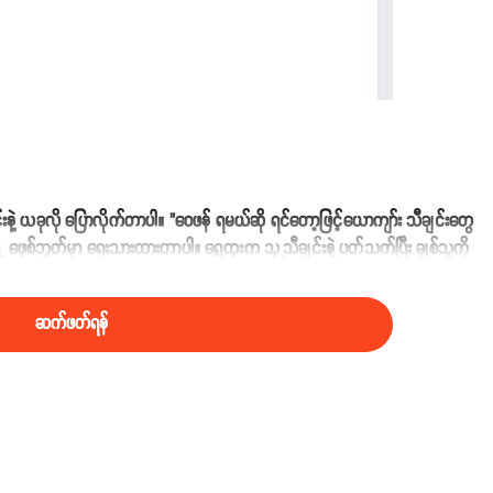
်းနဲ့ ယခုလို ပြောလိုက်တာပါ။ "ဝေဖန် ရမယ်ဆို ရင်တော့ဖြင့်ယောကျာ်း သီချင်းတွေ
ရဲ့ ဖေ့စ်ဘွတ်မှာ ရေးသားထားတာပါ။ ရွှေထူးက သူ့သီချင်းနဲ့ ပတ်သက်ပြီး ချစ်သူကို
ဆက်ဖတ်ရန်