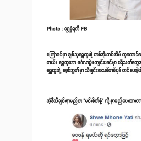
Photo : ရွှေမှုံရတီ FB
မကြာခင်မှာ ချစ်သူရွှေထူးနဲ့ တစ်အိုးတစ်အိမ် ထူထောင်တော
တယ်။ ရွှေထူးဟာ မင်္ဂလာပွဲမကျင်းပခင်မှာ ပရိသတ်တွေအတွ
ရွှေထူးရဲ့ ဖေ့စ်ဘွတ်မှာ သီချင်းအသစ်တစ်ပုဒ် တင်ပေးခဲ
အဲ့ဒီသီချင်းနာမည်က "မင်းစိတ်နဲ့" လို့ နာမည်ပေးထားတာပါ