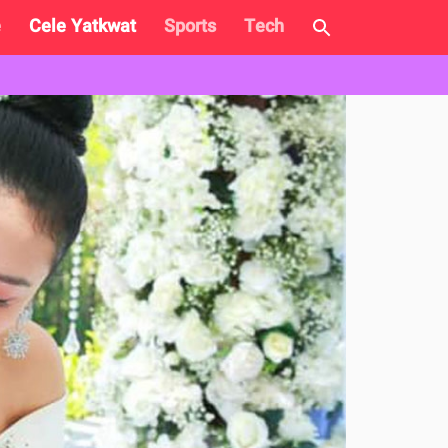
e
Cele Yatkwat
Sports
Tech