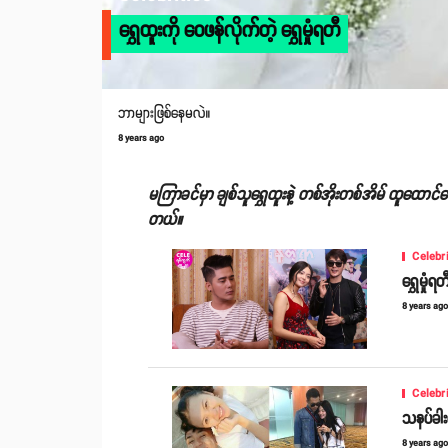
ရွှေထူးကို ဝေဖန်လိုက်တဲ့ ရွှေမှုံရတီ
ဘာများဖြစ်နေမလဲ။
8 years ago
မကြာခင်မှာ ချစ်သူရွှေထူးနဲ့ တစ်အိုးတစ်အိမ် ထူထောင်တော
တယ်။
Celebr
ရွှေမှု
8 years ag
Celebr
သနပ်ခါးလ
8 years ag