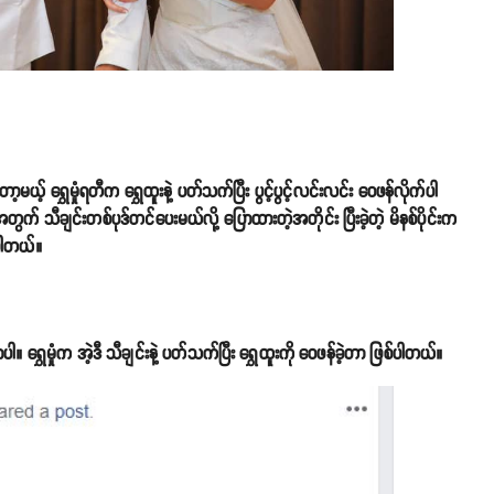
့မယ့် ရွှေမှုံရတီက ရွှေထူးနဲ့ ပတ်သက်ပြီး ပွင့်ပွင့်လင်းလင်း ဝေဖန်လိုက်ပါ
က် သီချင်းတစ်ပုဒ်တင်ပေးမယ်လို့ ပြောထားတဲ့အတိုင်း ပြီးခဲ့တဲ့ မိနစ်ပိုင်းက
့ပါတယ်။
။ ရွှေမှုံက အဲ့ဒီ သီချင်းနဲ့ ပတ်သက်ပြီး ရွှေထူးကို ဝေဖန်ခဲ့တာ ဖြစ်ပါတယ်။