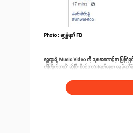
Photo : ရွှေမှုံရတီ FB
ရွှေထူးရဲ့ Music Video ကို သူမအကောင့်မှာ ပြန်ရှဲရင
ကိုကြိုက်တယ်" ဆိုပြီး နိုဝင်ဘာ(၈)ရက်နေ့က ရွှေမှုံရတီ
ကျေးဇူးတင်စကားပြောထားပါသေးတယ်။