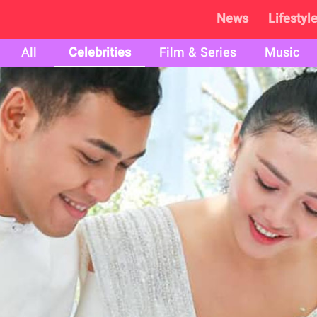
News
Lifestyl
All
Celebrities
Film & Series
Music