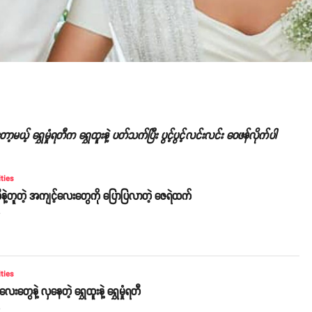
့မယ့် ရွှေမှုံရတီက ရွှေထူးနဲ့ ပတ်သက်ပြီး ပွင့်ပွင့်လင်းလင်း ဝေဖန်လိုက်ပါ
ities
ံရတီနဲ့တူတဲ့ အကျင့်လေးတွေကို ပြောပြလာတဲ့ ဇေရဲထက်
o
ities
ေးတွေနဲ့ လှနေတဲ့ ရွှေထူးနဲ့ ရွှေမှုံရတီ
o