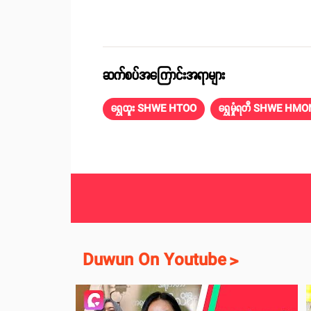
ဆက်စပ်အကြောင်းအရာများ
ရွှေထူး SHWE HTOO
ရွှေမှုံရတီ SHWE HM
Duwun On Youtube
>