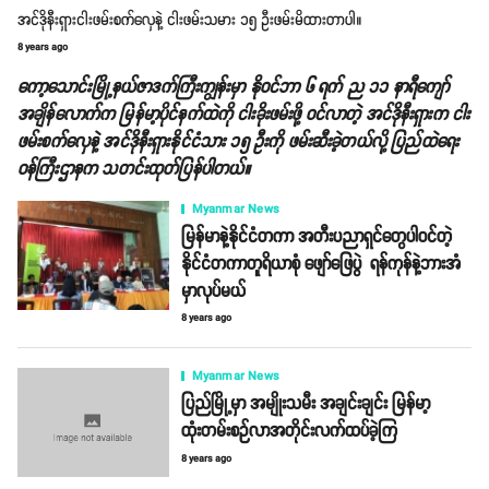
အင်ဒိုနီးရှားငါးဖမ်းစက်လှေနဲ့ ငါးဖမ်းသမား ၁၅ ဦးဖမ်းမိထားတာပါ။
8 years ago
ကော့သောင်းမြို့နယ်ဇာဒက်ကြီးကျွန်းမှာ နိုဝင်ဘာ ၆ ရက် ည ၁၁ နာရီကျော်
အချိန်လောက်က မြန်မာ့ပိုင်နက်ထဲကို ငါးခိုးဖမ်းဖို့ ဝင်လာတဲ့ အင်ဒိုနီးရှားက ငါး
ဖမ်းစက်လှေနဲ့ အင်ဒိုနီးရှားနိုင်ငံသား ၁၅ ဦးကို ဖမ်းဆီးခဲ့တယ်လို့ ပြည်ထဲရေး
ဝန်ကြီးဌာနက သတင်းထုတ်ပြန်ပါတယ်။
Myanmar News
မြန်မာနဲ့နိုင်ငံတကာ အတီးပညာရှင်တွေပါဝင်တဲ့
နိုင်ငံတကာတူရိယာစုံ ဖျော်ဖြေပွဲ ရန်ကုန်နဲ့ဘားအံ
မှာလုပ်မယ်
8 years ago
Myanmar News
ပြည်မြို့မှာ အမျိုးသမီး အချင်းချင်း မြန်မာ့
ထုံးတမ်းစဉ်လာအတိုင်းလက်ထပ်ခဲ့ကြ
8 years ago