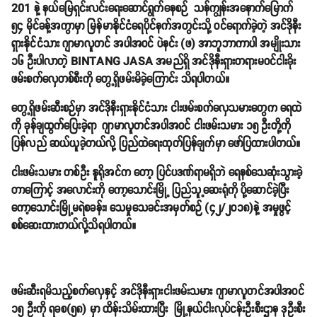
201 နဲ့ နယ်မြေရှင်းလင်းရေးဆောင်ရွက်နေစဉ် သန်ကျွန်းအနောက်မြောက်
၅၄ မိုင်ခန့်အကွာမှာ မြန်မာနိုင်ငံရေပိုင်နက်အတွင်းသို့ ဝင်ရောက်ခဲ့တဲ့ အင်ဒိုနီး
ရှားနိုင်ငံသား ဂျာမာလူတင် အပါအဝင် ပဲနင်း (ဖ) အာဘူဘာကာပါ အမျိုးသား
၁၆ ဦးပါလာတဲ့ BINTANG JASA အမည်ရှိ အင်ဒိုနီးရှားတရားမဝင်ငါးခိုး
ဖမ်းစက်လှေတစ်စီးကို တွေ့ရှိဖမ်းမိခဲ့ကြောင်း သိရပါတယ်။
တွေ့ရှိဖမ်းဆီးစဉ်မှာ အင်ဒိုနီးရှားနိုင်ငံသား ငါးဖမ်းစက်လှေသမားတွေက ရေထဲ
ကို ခုန်ချထွက်ပြေးခဲ့ရာ ဂျာမာလူတင်အပါအဝင် ငါးဖမ်းသမား ၁၅ ဦးတို့ကို
ပြန်လည် ဆယ်ယူခဲ့တယ်လို့ ပြည်ထဲရေးထုတ်ပြန်ချက်မှာ ဖော်ပြထားပါတယ်။
ငါးဖမ်းသမား တစ်ဦး နူရိုအင်က တော့ ပြင်ပဒဏ်ရာမရှိဘဲ ရေနစ်သေဆုံးသွားခဲ့
တာကြောင့် အလောင်းကို ကော့သောင်းမြို့ ပြည်သူ့ဆေးရုံကို ပို့ဆောင်ခဲ့ပြီး
ကော့သောင်းမြို့မရဲစခန်း၊ သေမှုသေခင်းအမှတ်စဉ် (၄၂/၂၀၁၈)နဲ့ အမှုဖွင့်
စစ်ဆေးထားတယ်လို့သိရပါတယ်။
ဖမ်းဆီးရမိသည့်စက်လှေနှင့် အင်ဒိုနီးရှားငါးဖမ်းသမား ဂျာမာလူတင်အပါအဝင်
၁၅ ဦးကို ရခစ(၅၈) မှာ ထိန်းသိမ်းထားပြီး မြို့နယ်ငါးလုပ်ငန်းဦးစီးဌာန ဒုဦးစီး