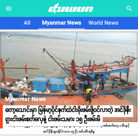
search
All
Myanmar News
World News
arrow_back_ios
Myanmar News
ကော့သောင်းမှာ မြန်မာ့ပိုင်နက်ထဲငါးခိုးဖမ်းဖို့ဝင်လာတဲ့ အင်ဒိုနီး
ရှားငါးဖမ်းစက်လှေနဲ့ ငါးဖမ်းသမား ၁၅ ဦးဖမ်းမိ