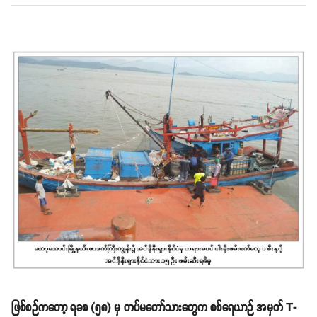
ဖြစ်စဉ်ကတော့ ရခစ (၅၈) မှ တပ်မတော်သားတွေက စစ်ရေယာဉ် အမှတ် T-