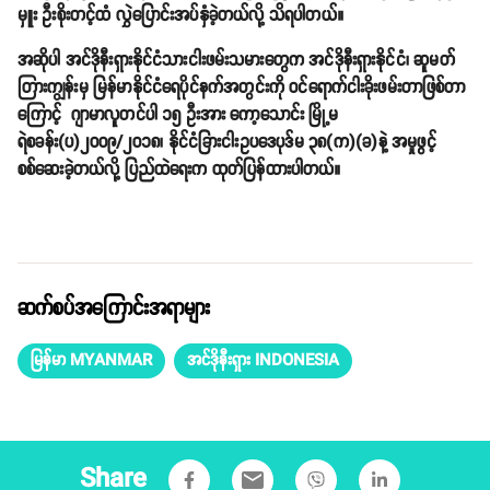
မှူး ဦးစိုးတင့်ထံ လွှဲပြောင်းအပ်နှံခဲ့တယ်လို့ သိရပါတယ်။
အဆိုပါ အင်ဒိုနီးရှားနိုင်ငံသားငါးဖမ်းသမားတွေက အင်ဒိုနီးရှားနိုင်ငံ၊ ဆူမတ်
တြားကျွန်းမှ မြန်မာနိုင်ငံရေပိုင်နက်အတွင်းကို ဝင်ရောက်ငါးခိုးဖမ်းတာဖြစ်တာ
ကြောင့် ဂျာမာလူတင်ပါ ၁၅ ဦးအား ကော့သောင်း မြို့မ
ရဲစခန်း(ပ)၂၀၀၉/၂၀၁၈၊ နိုင်ငံခြားငါးဥပဒေပုဒ်မ ၃၈(က)(ခ)နဲ့ အမှုဖွင့်
စစ်ဆေးခဲ့တယ်လို့ ပြည်ထဲရေးက ထုတ်ပြန်ထားပါတယ်။
ဆက်စပ်အကြောင်းအရာများ
မြန်မာ MYANMAR
အင်ဒိုနီးရှား INDONESIA
Share
email