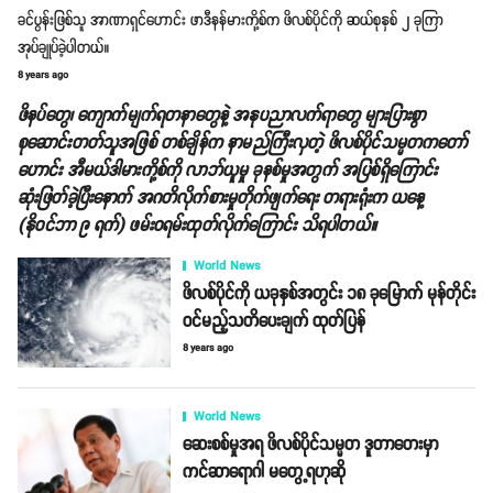
ခင်ပွန်းဖြစ်သူ အာဏာရှင်ဟောင်း ဖာဒီနန်မားကို့စ်က ဖိလစ်ပိုင်ကို ဆယ်စုနှစ် ၂ ခုကြာ
အုပ်ချုပ်ခဲ့ပါတယ်။
8 years ago
ဖိနပ်တွေ၊ ကျောက်မျက်ရတနာတွေနဲ့ အနုပညာလက်ရာတွေ များပြားစွာ
စုဆောင်းတတ်သူအဖြစ် တစ်ချိန်က နာမည်ကြီးလှတဲ့ ဖိလစ်ပိုင်သမ္မတကတော်
ဟောင်း အီမယ်ဒါမားကို့စ်ကို လာဘ်ယူမှု ခုနစ်မှုအတွက် အပြစ်ရှိကြောင်း
ဆုံးဖြတ်ခဲ့ပြီးနောက် အဂတိလိုက်စားမှုတိုက်ဖျက်ရေး တရားရုံးက ယနေ့
(နိုဝင်ဘာ ၉ ရက်) ဖမ်းဝရမ်းထုတ်လိုက်ကြောင်း သိရပါတယ်။
World News
ဖိလစ်ပိုင်ကို ယခုနှစ်အတွင်း ၁၈ ခုမြောက် မုန်တိုင်း
ဝင်မည့်သတိပေးချက် ထုတ်ပြန်
8 years ago
World News
ဆေးစစ်မှုအရ ဖိလစ်ပိုင်သမ္မတ ဒူတာတေးမှာ
ကင်ဆာရောဂါ မတွေ့ရဟုဆို