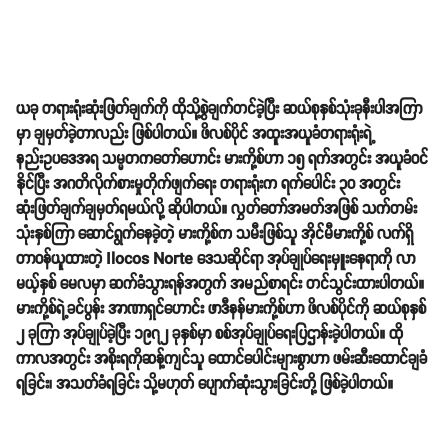
ယခု တရားရုံးဆုံးဖြတ်ချက်ကို ထိုသို့စွဲချက်တင်ခဲ့ပြီး ဆယ်စုနှစ်သုံးခုနီးပါအကြာ
မှာ ချမှတ်ခဲ့တာလည်း ဖြစ်ပါတယ်။ ဖိလစ်ပိုင် အထူးအယူခံတရားရုံးရဲ့
နည်းဥပဒေအရ သမ္မတကတော်ဟောင်း မားကို့စ်ဟာ ၁၅ ရက်အတွင်း အယူခံဝင်
နိုင်ပြီး အဂတိလိုက်စားမှုတိုက်ဖျက်ရေး တရားရုံးက ရက်ပေါင်း ၃၀ အတွင်း
ဆုံးဖြတ်ချက်ချမှတ်ရမယ်လို့ ဆိုပါတယ်။
လွှတ်တော်အမတ်အဖြစ် သက်တမ်း
သုံးနှစ်ကြာ ဆောင်ရွက်နေခဲ့တဲ့ မားကို့စ်က သမီးဖြစ်သူ အိုင်မီမားကို့စ် လက်ရှိ
တာဝန်ယူထားတဲ့ Ilocos Norte ဒေသဆိုင်ရာ အုပ်ချုပ်ရေးမှူးနေရာကို လာ
မယ့်နှစ် မေလမှာ ဆက်ခံသွားရန်အတွက် အမည်စာရင်း တင်သွင်းထားပါတယ်။
မားကို့စ်ရဲ့ခင်ပွန်း အာဏာရှင်ဟောင်း ဖာဒီနန်မားကို့စ်ဟာ ဖိလစ်ပိုင်ကို ဆယ်စုနှစ်
၂ ခုကြာ အုပ်ချုပ်ခဲ့ပြီး ၁၉၇၂ ခုနှစ်မှာ စစ်အုပ်ချုပ်ရေးပြဌာန်းခဲ့ပါတယ်။ ထို
ကာလအတွင်း အစိုးရကိုဆန့်ကျင်သူ ထောင်ပေါင်းများစွာဟာ ဖမ်းဆီးထောင်ချခံ
ရခြင်း၊ အသတ်ခံရခြင်း သို့မဟုတ် ပျောက်ဆုံးသွားခြင်းတို့ ဖြစ်ခဲ့ပါတယ်။