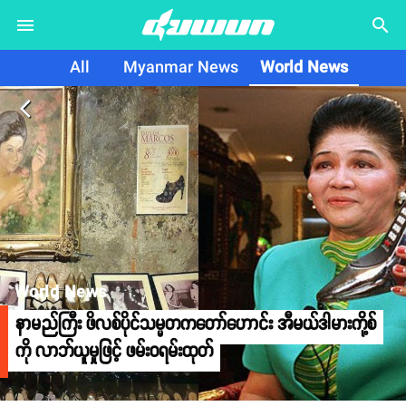
search
All
Myanmar News
World News
arrow_back_ios
World News
နာမည်ကြီး ဖိလစ်ပိုင်သမ္မတကတော်ဟောင်း အီမယ်ဒါမားကို့စ်
ကို လာဘ်ယူမှုဖြင့် ဖမ်းဝရမ်းထုတ်