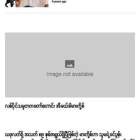
8 years ago
လစ်ပိုင်သမ္မတကတော်ဟောင်း အီမယ်ဒါမားကို့စ်
ယခုလက်ရှိ အသက် ၈၉ နှစ်အရွယ်ရှိပြီဖြစ်တဲ့ မားကို့စ်ဟာ သူမရဲ့ခင်ပွန်း