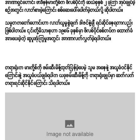
အာဏာရှင်ဟောင်း ဖာဒီနန်မားကို့စ်က ဖိလစ်ပိုင်ကို ဆယ်စုနှစ် ၂ ခုကြာ အုပ်ချုပ်ခဲ့
စဉ်အတွင်း လာဘ်စားခဲ့ကြောင်း စစ်ဆေးပေါ်ပေါက်ခဲ့တယ်လို့ ဆိုပါတယ်။
သမ္မတကတော်ဟောင်းဟာ လာဘ်ယူမှုစွဲချက် ဒါဇင်နဲ့ချီ ရင်ဆိုင်နေရတာလည်း
ဖြစ်ပါတယ်။ ၎င်းတို့မိသားစုဟာ ၁၉၈၆ ခုနှစ်မှာ ဖိလစ်ပိုင်စစ်တပ်က ထောက်ခံ
အားပေးခဲ့တဲ့ ဆူပူအုံကြွမှုအတွင်း အာဏာလက်လွှတ်ခဲ့ရပါတယ်။
တရားရုံးက မားကို့စ်ကို ဖမ်းဆီးမိန့်ထုတ်ပြန်ခဲ့ပေမဲ့ သူမ အနေနဲ့ အယူခံဝင်နိုင်
ကြောင်းနဲ့ အယူခံပယ်ချခံရပါက ယခုဖမ်းဆီးမိန့်ကို တရားရုံးချုပ်မှာ ဆက်လက်
တရားရင်ဆိုင်နိုင်ကြောင်း သိရပါတယ်။