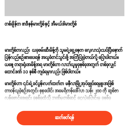
တစ်ချိန်က ဖာဒီနန်မားကို့စ်နှင့် အီမယ်ဒါမားကို့စ်
မားကို့စ်ကလည်း ယခုဖမ်းဆီးမိန့်ကို သူမရဲ့ရှေ့နေက လေ့လာသုံးသပ်ပြီးနောက်
ပြန်လည်စဉ်းစားပေးရန် အယူခံတင်သွင်းဖို့ အကြံပြုခဲ့တယ်လို့ ပြောပါတယ်။
ယနေ့ တရားရုံးအမိန့်အရ မားကို့စ်ဟာ လာဘ်ယူမှုခုနစ်ခုအတွက် တစ်ခုလျှင်
ထောင်ဒဏ် ၁၁ နှစ်စီ ကျခံရမှာလည်း ဖြစ်ပါတယ်။
မားကို့စ်ဟာ ၎င်းရဲ့ခင်ပွန်းလက်ထက်က မနီလာမြို့အုပ်ချုပ်ရေမှူးအဖြစ်
တာဝန်ယူခဲ့စဉ်အတွင်း စုစုပေါင်း အမေရိကန်ဒေါ်လာ သန်း ၂၀၀ ကို ဆွစ်ဇာ
လန်ဖောင်ဒေးရှင်း ခုနစ်ခုထံသို့ ဘဏ်မှတစ်ဆင့် ငွေလွှဲပြောင်းမှု ခုနစ်ခု
လုပ်ဆောင်ခဲ့မှုဖြင့် စွဲချက်တင်ခံခဲ့ရပါတယ်။
ဆက်ဖတ်ရန်