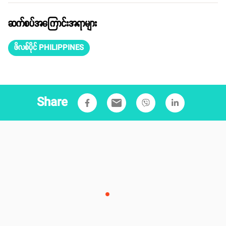
ဆက်စပ်အကြောင်းအရာများ
ဖိလစ်ပိုင် PHILIPPINES
Share
email