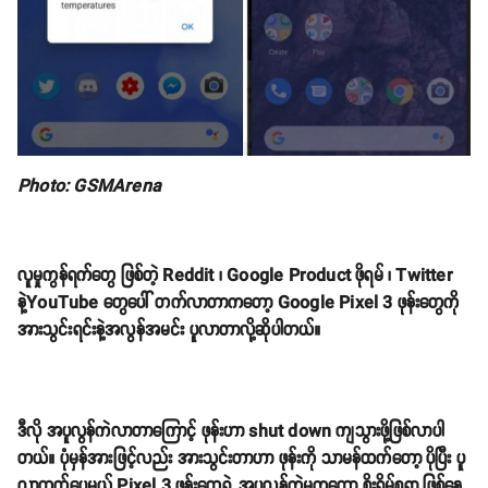
Photo: GSMArena
လူမှုကွန်ရက်တွေ ဖြစ်တဲ့ Reddit ၊ Google Product ဖိုရမ် ၊ Twitter
နဲ့YouTube တွေပေါ် တက်လာတာကတော့ Google Pixel 3 ဖုန်းတွေကို
အားသွင်းရင်းနဲ့အလွန်အမင်း ပူလာတာလို့ဆိုပါတယ်။
ဒီလို အပူလွန်ကဲလာတာကြောင့် ဖုန်းဟာ shut down ကျသွားဖို့ဖြစ်လာပါ
တယ်။ ပုံမှန်အားဖြင့်လည်း အားသွင်းတာဟာ ဖုန်းကို သာမန်ထက်တော့ ပိုပြီး ပူ
လာတတ်ပေမယ့် Pixel 3 ဖုန်းတွေရဲ့ အပူလွန်ကဲမှုကတော့ စိုးရိမ်စရာ ဖြစ်နေ