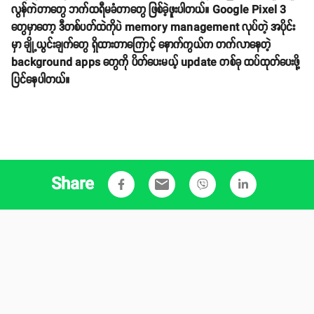
လွန်ကဲတာတွေ ဘက်ထရီမခံတာတွေ ဖြစ်ခဲ့ဖူးပါတယ်။ Google Pixel 3
တွေမှာတော့ ဒီတစ်ပတ်ထဲကိုပဲ memory management လုပ်တဲ့ အပိုင်း
မှာ ချို့ယွင်းချက်တွေ ရှိထားတာကြောင့် နောက်ကွယ်က တက်လာနေတဲ့
background apps တွေကို ပိတ်ပေးမယ့် update တစ်ခု ထပ်ထုတ်ပေးဖို့
ပြင်နေပါတယ်။
Share
email