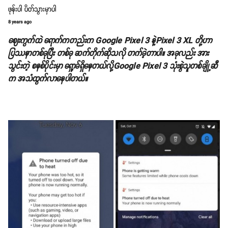
ဖုန်းပါ ပိတ်သွားမှာပါ
8 years ago
ဈေးကွက်ထဲ ရောက်ကတည်းက Google Pixel 3 နဲ့Pixel 3 XL တို့ဟာ
ပြဿနာတစ်ခုပြီး တစ်ခု ဆက်တိုက်ဆိုသလို တက်ခဲ့တာပါ။ အခုလည်း အား
သွင်းတဲ့ စနစ်ပိုင်းမှာ ရှော့ခ်ရှိနေတယ်လို့Google Pixel 3 သုံးစွဲသူတစ်ချို့ဆီ
က အသံထွက်လာနေပါတယ်။