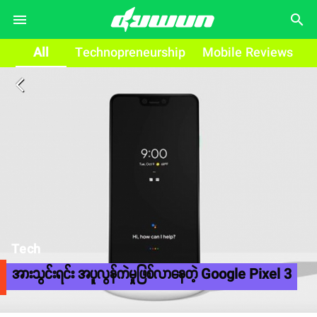
search
All
Technopreneurship
Mobile Reviews
arrow_back_ios
Tech
အားသွင်းရင်း အပူလွန်ကဲမှုဖြစ်လာနေတဲ့ Google Pixel 3