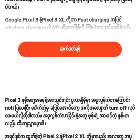
ပါတယ်။
Google Pixel 3 နဲ့Pixel 3 XL တို့ဟာ Fast charging အပြင်
wireless charging ပါ ရတဲ့ ဖုန်းတွေဖြစ်လို့ ကြိုးမဲ့အားသွင်းစနစ်နဲ့သွင်း
တဲ့အခါမှာပါ အပူလွန်ကဲတဲ့ ပြဿနာ တက်နေတာပါ။
ဆက်ဖတ်ရန်
Pixel 3 ဖုန်းတွေအနေနဲ့အားသွင်းရင်း ပူလာချိန်မှာ အပူလွန်ကဲတာကြောင်း
noti ပြပေးပြီး ပေါက်ကွဲမှု မဖြစ်အောင်တော့ အလိုအလျောက် turn off လုပ်
ပေးမယ်လို့ဆိုပါတယ်။ အပူလွန်ကဲလာခြင်းနဲ့အတူ ဖုန်းရဲ့ အားဝင်တဲ့ နှုန်းက
လည်း ထိုးကျသွားးမှာပါ။
အရင်နှစ်က ထွက်ခဲ့တဲ့ Pixel 2 နဲ့Pixel 2 XL တို့မှာလည်း အလားတူ အပူ