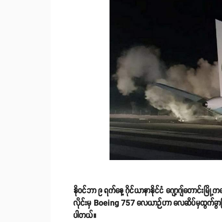
နိုဝင်ဘာ ၉ ရက်နေ့ ဂိုင်ယာနာနိုင်ငံ ဂျော့ဂျ်တောင်းမြိ
လိုင်းမှ Boeing 757 လေယာဉ်ဟာ လေဆိပ်မှထွက်ခွာပြ
ပါတယ်။