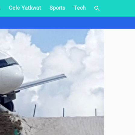
e
Cele Yatkwat
Sports
Tech