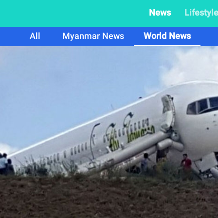
News
Lifestyl
All
Myanmar News
World News