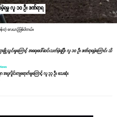
ဲ့ရမှု လူ ၁၀ ဦး ဒဏ်ရာရ
ပျံသန်းတဲ့ လေယာဉ်ဖြစ်ပါတယ်။
်ရာချို့ယွင်းမှုကြောင့် အရေးပေါ်ဆင်းသက်ခဲ့ရပြီး လူ ၁၀ ဦး ဒဏ်ရာရခဲ့ကြောင်း သိ
 News
ာ အပူလှိုင်းကျရောက်မှုကြောင့် လူ ၃၃ ဦး သေဆုံး
o