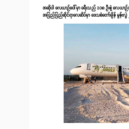
အဆိုပါ လေယာဉ်ပေါ်မှာ ခရီးသည် ၁၁၈ ဦးနဲ့ လေယာဉ
အပြည်ပြည်ဆိုင်ရာလေဆိပ်မှာ ဒေသစံတော်ချိန် မွန်းလ