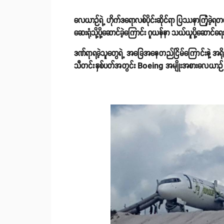
လေယာဉ်ရဲ့ ဟိုက်ဒရောလစ်ပိုင်းဆိုင်ရာ ပြဿနာကြုံခဲ့
ဆေးရုံသို့ပို့ဆောင်ခဲ့ကြောင်း ဂူယန်နာ သယ်ယူပို့ဆော
ဒဏ်ရာရခဲ့သူတွေရဲ့ အခြေအနေတည်ငြိမ်ကြောင်းနဲ့ အရိုးက
သီတင်းနှစ်ပတ်အတွင်း Boeing အမျိုးအစားလေယာဉ် ဒု