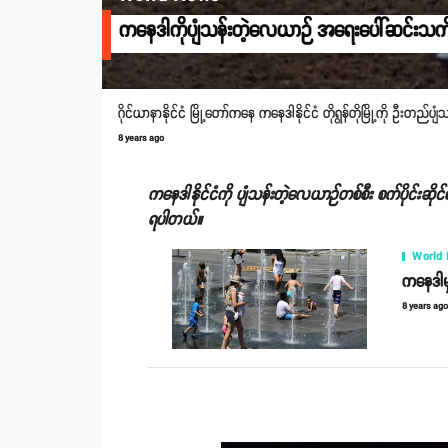
ကနေဒါကိုပျံသန်းတဲ့လေယာဉ် အရေးပေါ်ဆင်းသက်ခ
ဂိုင်ယာနာနိုင်ငံ မြို့တော်ကနေ ကနေဒါနိုင်ငံ တိုရွန်တိုမြို့ကို ဦးတည်
8 years ago
ကနေဒါနိုင်ငံကို ပျံသန်းတဲ့လေယာဉ်တစ်စီး စက်ပိုင်းဆိုင
ရပါတယ်။
World
ကနေဒါမှ
8 years ag