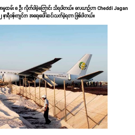
်အမှုထမ်း ၈ ဦး လိုက်ပါခဲ့ကြောင်း သိရပါတယ်။ လေယာဉ်ဟာ Cheddi Jagan
ွဲ ၂ နာရီဝန်းကျင်က အရေးပေါ်ဆင်းသက်ခဲ့ရတာ ဖြစ်ပါတယ်။