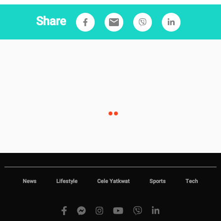
Share
email
News
Lifestyle
Cele Yatkwat
Sports
Tech