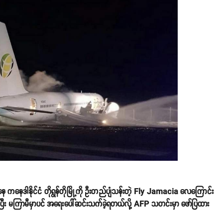
ု့ကနေ ကနေဒါနိုင်ငံ တိုရွန်တိုမြို့ကို ဦးတည်ပျံသန်းတဲ့ Fly Jamacia လေကြောင်း
ီး မကြာမီမှာပင် အရေးပေါ်ဆင်းသက်ခဲ့ရတယ်လို့ AFP သတင်းမှာ ဖော်ပြထား