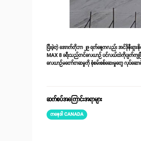
ပြီးခဲ့တဲ့ အောက်တိုဘာ ၂၉ ရက်နေ့ကလည်း အင်ဒိုနီးရှား
MAX 8 ခရီးသည်တင်လေယာဉ် ပင်လယ်ထဲကိုပျက်ကျပြီး 
လေယာဉ်မတော်တဆမှုကို စုံစမ်းစစ်ဆေးမှုတွေ လုပ်ဆေ
ဆက်စပ်အကြောင်းအရာများ
ကနေဒါ CANADA