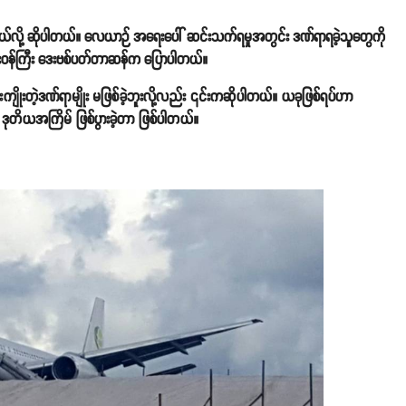
ရတယ်လို့ ဆိုပါတယ်။ လေယာဉ် အရေးပေါ် ဆင်းသက်ရမှုအတွင်း ဒဏ်ရာရခဲ့သူတွေကို
င်ရေးဝန်ကြီး ဒေးဗစ်ပတ်တာဆန်က ပြောပါတယ်။
ျိုးတဲ့ဒဏ်ရာမျိုး မဖြစ်ခဲ့ဘူးလို့လည်း ၎င်းကဆိုပါတယ်။ ယခုဖြစ်ရပ်ဟာ
တိယအကြိမ် ဖြစ်ပွားခဲ့တာ ဖြစ်ပါတယ်။