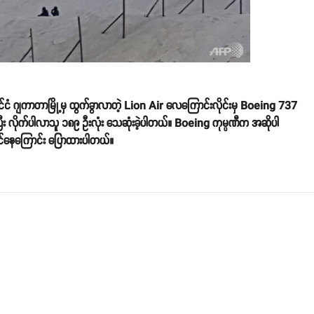
နိုင်ငံ ဂျကာတာမြို့မှ ထွက်ခွာလာတဲ့ Lion Air လေကြောင်းလိုင်းမှ Boeing 737
လိုက်ပါလာသူ ၁၈၉ ဦးလုံး သေဆုံးခဲ့ပါတယ်။ Boeing ကုမ္ပဏီက အဆိုပါ
ာင်နေကြောင်း ပြောထားပါတယ်။