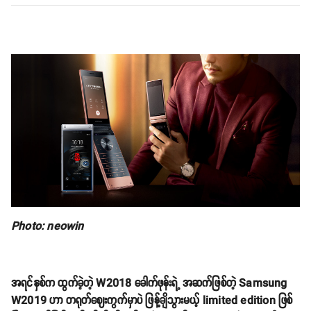
Photo: neowin
အရင်နှစ်က ထွက်ခဲ့တဲ့ W2018 ခေါက်ဖုန်းရဲ့ အဆက်ဖြစ်တဲ့ Samsung
W2019 ဟာ တရုတ်ဈေးကွက်မှာပဲ ဖြန့်ချိသွားမယ့် limited edition ဖြစ်