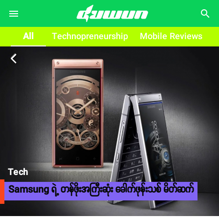
search
All
Technopreneurship
Mobile Reviews
arrow_back_ios
Tech
Samsung ရဲ့ တန်ဖိုးအကြီးဆုံး ခေါက်ဖုန်းသစ် မိတ်ဆက်