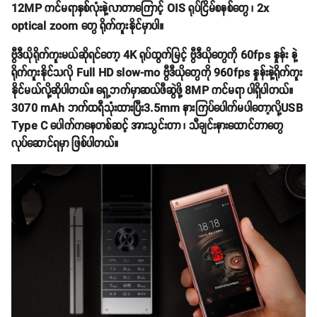
12MP ကင်မရာနှစ်လုံးနဲ့လာတာကြောင့် OIS ရုပ်ငြိမ်စနစ်တွေ ၊ 2x
optical zoom တွေ ရိုက်ကူးနိုင်မှာပါ။
ဗွီဒီယိုရိုက်ကူးမယ်ဆိုရင်တော့ 4K ရုပ်ထွက်မြင့် ဗွီဒီယိုတွေကို 60fps နှုန်း နဲ့
ရိုက်ကူးနိုင်သလို Full HD slow-mo ဗွီဒီယိုတွေကို 960fps နှုန်းနဲ့ရိုက်ကူး
နိုင်မယ်လို့ဆိုပါတယ်။ ရှေ့ဘက်မှာဆယ်ဖီဆွဲဖို့ 8MP ကင်မရာ ပါရှိပါတယ်။
3070 mAh ဘက်ထရီသုံးထားပြီး3.5mm နားကြပ်ပေါက်မပါတော့လို့USB
Type C ပေါက်ကနေတစ်ဆင့် အားသွင်းတာ ၊ သီချင်းနားထောင်တာတွေ
လုပ်ဆောင်ရမှာ ဖြစ်ပါတယ်။