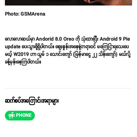
Photo: GSMArena
လောလောဆယ်မှာ Andorid 8.0 Oreo ကို သုံးထားပြီး Android 9 Pie
update ပေးသွားဖို့ရှိပါတယ်။ ဈေးနှုန်းအနေနဲ့တရားဝင် မကြေငြာရသေးပေ
မယ့် W2019 ဟာ ယွမ် ၁ သောင်းကျော် (မြန်မာငွေ ၂၂ သိန်းကျော်) မယ်လို့
ခန့်မှန်းနေကြပါတယ်။
ဆက်စပ်အကြောင်းအရာများ
ဖုန်း PHONE