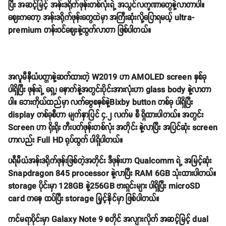
ပြီး အဆင့်မြင့် အန်းဒရိုက်ဖုန်းတစ်လုံးရဲ့ အသွင်လက္ခဏာတွေနဲ့လာတာပါ။
ဈေးကတော့ အန်းဒရိုက်ဖုန်းတွေထဲမှာ အကြီးဆုံးလို့ပြောရမယ့် ultra-
premium တန်းဝင်ဈေးနဲ့ထွက်လာတာ ဖြစ်ပါတယ်။
အလူမီနီယံပတ္တာနဲ့ဆက်ထားတဲ့ W2019 ဟာ AMOLED screen နှစ်ခု
ပါရှိပြီး ဖုန်းရဲ့ ရှေ့၊ နောက်နဲ့အတွင်းပိုင်းအားလုံးဟာ glass body နဲ့လာတာ
ပါ။ ဘေးကိုယ်ထည်မှာ လက်ဗွေစနစ်နဲ့Bixby button တစ်ခု ပါရှိပြီး
display တစ်ခုစီဟာ မျက်နှာပြင် ၄.၂ လက်မ စီ ရှိထားပါတယ်။ အတွင်း
Screen ဟာ ရိုးရိုး ကီးပတ်ဖုန်းတစ်လုံး အတိုင်း နဲ့လာပြီး အပြင်ဆုံး screen
ဟာလည်း Full HD ရုပ်ထွက် ပါရှိပါတယ်။
ပရီမီယံအန်းဒရိုက်ဖုန်းဖြစ်တဲ့အတိုင်း ဒီဖုန်းဟာ Qualcomm ရဲ့ အမြင့်ဆုံး
Snapdragon 845 processor နဲ့လာပြီး RAM 6GB သုံးထားပါတယ်။
storage ပိုင်းမှာ 128GB နဲ့256GB ဗားရှင်းများ ပါရှိပြီး microSD
card ကနေ ထပ်ပြီး storage မြှင့်နိုင်မှာ ဖြစ်ပါတယ်။
ကင်မရာပိုင်းမှာ Galaxy Note 9 စတိုင် အလျားလိုက် အဆင့်မြင့် dual