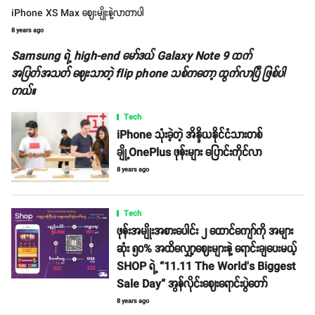
iPhone XS Max ဈေးမျိုးနဲ့လာတာပါ
8 years ago
Samsung ရဲ့ high-end မော်ဒယ် Galaxy Note 9 ထက်
အပြတ်အသတ် ဈေးသာတဲ့ flip phone သစ်ကတော့ ထွက်လာပြီ ဖြစ်ပါ
တယ်။
Tech
iPhone သုံးခဲ့တဲ့ အိန္ဒိယနိုင်ငံသားတစ်
ချို့OnePlus ဖုန်းများ ပြောင်းကိုင်လာ
8 years ago
Tech
ဖုန်းအမျိုးအစားပေါင်း ၂ ထောင်ကျော်ကို အများ
ဆုံး ၅၀% အထိလျှော့ဈေးများနဲ့ ရောင်းချပေးမယ့်
SHOP ရဲ့ “11.11 The World’s Biggest
Sale Day” အွန်လိုင်းဈေးရောင်းပွဲတော်
8 years ago