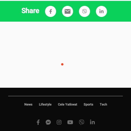
Share
email
News
Lifestyle
Cele Yatkwat
Sports
Tech