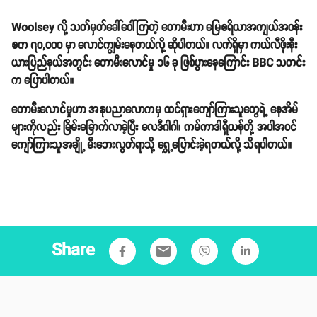
Woolsey လို့ သတ်မှတ်ခေါ်ဝေါ်ကြတဲ့ တောမီးဟာ မြေဧရိယာအကျယ်အဝန်း
ဧက ၇၀,၀၀၀ မှာ လောင်ကျွမ်းနေတယ်လို့ ဆိုပါတယ်။ လက်ရှိမှာ ကယ်လီဖိုးနီး
ယားပြည်နယ်အတွင်း တောမီးလောင်မှု ၁၆ ခု ဖြစ်ပွားနေကြောင်း BBC သတင်း
က ပြောပါတယ်။
တောမီးလောင်မှုဟာ အနုပညာလောကမှ ထင်ရှားကျော်ကြားသူတွေရဲ့ နေအိမ်
များကိုလည်း ခြိမ်းခြောက်လာခဲ့ပြီး လေဒီဂါဂါ၊ ကမ်ကာဒါရှီယန်တို့ အပါအဝင်
ကျော်ကြားသူအချို့ မီးဘေးလွတ်ရာသို့ ရွှေ့ပြောင်းခဲ့ရတယ်လို့ သိရပါတယ်။
Share
email