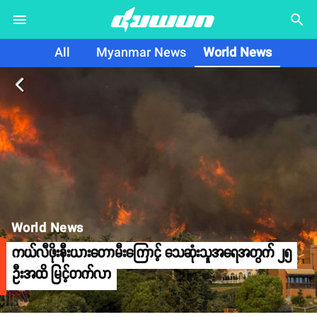
search
All
Myanmar News
World News
arrow_back_ios
World News
ကယ်လီဖိုးနီးယားတောမီးကြောင့် သေဆုံးသူအရေအတွက် ၂၅
ဦးအထိ မြင့်တက်လာ