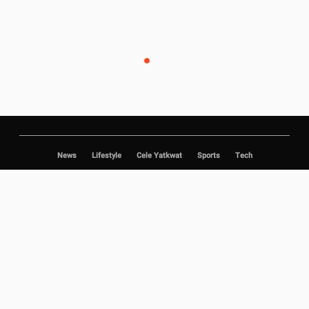
News
Lifestyle
Cele Yatkwat
Sports
Tech
Copyright © 2020 Duwun.
|
|
|
Privacy Policy
About Us
Jobs
Advertise with us