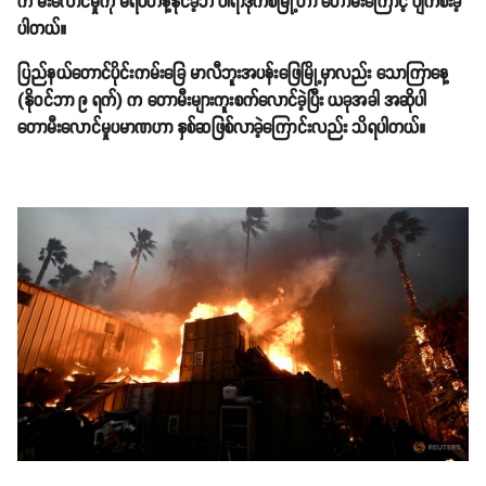
က မီးလောင်မှုကို မရပ်တန့်နိုင်ခဲ့ဘဲ ပါရာဒိုက်စ်မြို့ဟာ တောမီးကြောင့် ပျက်စီးခဲ့
ပါတယ်။
ပြည်နယ်တောင်ပိုင်းကမ်းခြေ မာလီဘူးအပန်းဖြေမြို့မှာလည်း သောကြာနေ့
(နိုဝင်ဘာ ၉ ရက်) က တောမီးများကူးစက်လောင်ခဲ့ပြီး ယခုအခါ အဆိုပါ
တောမီးလောင်မှုပမာဏဟာ နှစ်ဆဖြစ်လာခဲ့ကြောင်းလည်း သိရပါတယ်။