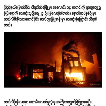
ပြည်နယ်မြောက်ပိုင်း ပါရာဒိုက်စ်မြို့မှာ အလောင်း ၁၄ လောင်းကို ရှာဖွေတွေ့ရှိ
ခဲ့ပြီးနောက် သေဆုံးသူဦးရေ ၂၃ ဦး ဖြစ်လာခဲ့ပါတယ်။ နောက်ထပ်နှစ်ဦးမှာ
ကယ်လီဖိုးနီးယားတောင်ပိုင်း မာလီဘူးမြို့အနီးမှာ သေဆုံးခဲ့ကြောင်း သိရပါ
တယ်။
ကယ်လီဖိုးနီးယားမှာ တောမီးလောင်မှုသုံးခု အကြီးအကျယ်ဖြစ်ပွားနေပြီး