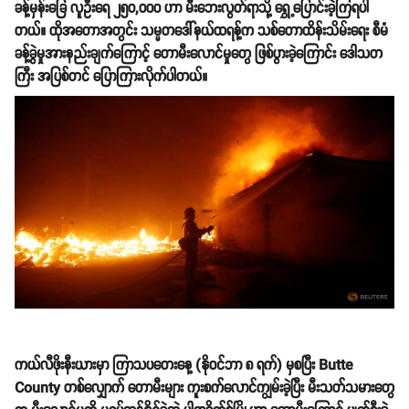
ခန့်မှန်းခြေ လူဦးရေ ၂၅၀,၀၀၀ ဟာ မီးဘေးလွတ်ရာသို့ ရွှေ့ပြောင်းခဲ့ကြရပါ
တယ်။ ထိုအတောအတွင်း သမ္မတဒေါ်နယ်ထရန့်က သစ်တောထိန်းသိမ်းရေး စီမံ
ခန့်ခွဲမှုအားနည်းချက်ကြောင့် တောမီးလောင်မှုတွေ ဖြစ်ပွားခဲ့ကြောင်း ဒေါသတ
ကြီး အပြစ်တင် ပြောကြားလိုက်ပါတယ်။
ကယ်လီဖိုးနီးယားမှာ ကြာသပတေးနေ့ (နိုဝင်ဘာ ၈ ရက်) မှစပြီး Butte
County တစ်လျှောက် တောမီးများ ကူးစက်လောင်ကျွမ်းခဲ့ပြီး မီးသတ်သမားတွေ