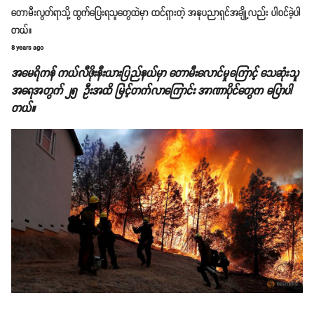
တောမီးလွတ်ရာသို့ ထွက်ပြေးရသူတွေထဲမှာ ထင်ရှားတဲ့ အနုပညာရှင်အချို့လည်း ပါဝင်ခဲ့ပါ
တယ်။
8 years ago
အမေရိကန် ကယ်လီဖိုးနီးယားပြည်နယ်မှာ တောမီးလောင်မှုကြောင့် သေဆုံးသူ
အရေအတွက် ၂၅ ဦးအထိ မြင့်တက်လာကြောင်း အာဏာပိုင်တွေက ပြောပါ
တယ်။