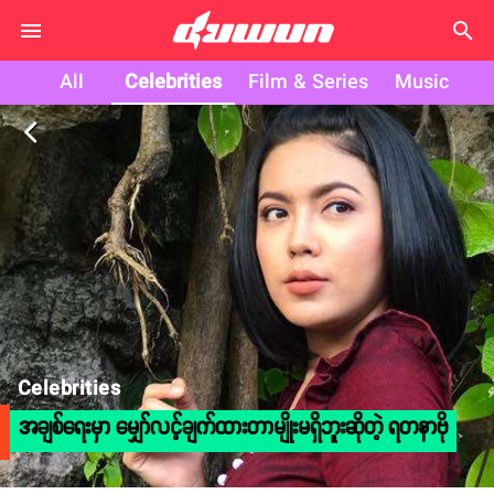
search
All
Celebrities
Film & Series
Music
arrow_back_ios
Celebrities
အချစ်ရေးမှာ မျှော်လင့်ချက်ထားတာမျိုးမရှိဘူးဆိုတဲ့ ရတနာဗို