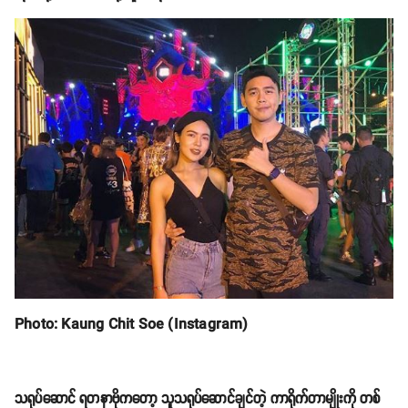
Photo: Yadanar Bo (Facebook)
ရတနာဗိုရဲ့ ချစ်သူကတော့ အနုပညာလောကသားတစ်ယောက်မဟုတ်ပါဘူး။
သူမ က အနုပညာရှင်တစ်ယောက်ဖြစ်တာကြောင့် တစ်ယောက် နဲ့ တစ်ယောက်
နားလည်မှုတွေကတော့ အဓိက ကျတယ်လို့ ဆက်လက်ပြောပြလာပါတယ်။
'' အဲ့ဒီလိုမျိုး မျှော်လင့်ထားတာကြီးတော့ အရင်ကတည်းကလည်း မရှိဘူး။ အ
ရင်ကတည်းက ကိုယ်က အေးတိအေးစက် မလှုပ်မတုတ်ထဲမှာပါ တယ်။ တစ်