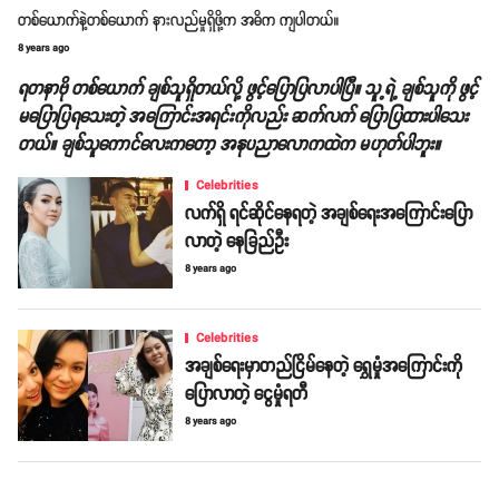
တစ်ယောက်နဲ့တစ်ယောက် နားလည်မှုရှိဖို့က အဓိက ကျပါတယ်။
8 years ago
ရတနာဗို တစ်ယောက် ချစ်သူရှိတယ်လို့ ဖွင့်ပြောပြလာပါပြီ။ သူ့ရဲ့ ချစ်သူကို ဖွင့်
မပြောပြရသေးတဲ့ အကြောင်းအရင်းကိုလည်း ဆက်လက် ပြောပြထားပါသေး
တယ်။ ချစ်သူကောင်လေးကတော့ အနုပညာလောကထဲက မဟုတ်ပါဘူး။
Celebrities
လက်ရှိ ရင်ဆိုင်နေရတဲ့ အချစ်ရေးအကြောင်းပြော
လာတဲ့ နေခြည်ဦး
8 years ago
Celebrities
အချစ်ရေးမှာတည်ငြိမ်နေတဲ့ ရွှေမှုံအကြောင်းကို
ပြောလာတဲ့ ငွေမှုံရတီ
8 years ago