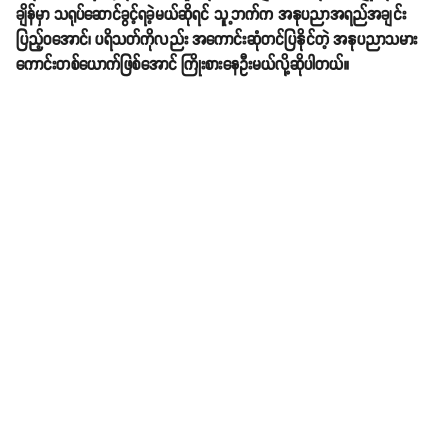
ယောက်နဲ့တစ်ယောက် သံယောဇဉ်ရှိတာ မေတ္တာရှိလာပြီဆိုရင် သူ့ရဲ့
ကောင်း၏ဆိုး၏ ကိုလည်း ကိုယ်နားလည်ပေးနိုင်ရမယ်။ ကိုယ့်ရဲ့
ကောင်း၏ဆိုး၏ကိုလည်း သူနားလည်ပေးနိုင်ရမယ် နားလည်မှုက အရေးအကြီး
ဆုံးပဲလို့ထင်တယ်'' လို့ သူကဆိုပါတယ်။