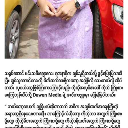
သရုပ်ဆောင် မင်းသမီးချောလေး ရတနာဗိုက ချစ်သူရှိတယ်လို့ ဖွင့်ပြောပြလာပါ
ပြီ။ ချစ်သူကောင်လေးကို မိတ်ဆက်ပေးဖို့ကတော့ အချိန်လို သေးတယ်လို့ ဆိုပါ
တယ်။ လူငယ်တွေဖြစ်ကြတာကြောင့်လည်း ကိုယ့်အလုပ်အပေါ် ကိုယ် ကြိုးစား
နေကြတုန်းပါပဲလို့ Duwun Media ရဲ့ အင်တာဗျူးမှာ ဖြေဆိုခဲ့ပါတယ်။
'' ဘယ်တော့လောက် ချပြမလဲဆိုတာထက် အဓိက အချစ်ထက်အရေးကြီးတဲ့
အရာတွေရှိနေသေးတာပေါ့။ ဘာကြောင့်လဲဆိုတော့ ကိုယ့်ဘဝ အတွက် ကြိုးစား
ဖို့တွေ၊ ကိုယ့်မိဘအတွက် ကြိုးစားဖို့တွေ ကိုယ့်ပရိသတ်အတွက် ကြိုးစားဖို့တွေ