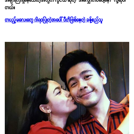
အများကြီးရှိနေသေးတဲ့အတွက် လူငယ် ဆိုတဲ့ အလျှောက်ပဲပေါ့နော်'' လို့ဆိုပါ
တယ်။
တပည့်မလေးတွေ ဂါရဝပြုတဲ့အပေါ် ပီတိဖြစ်နေတဲ့ ခန့်စည်သူ