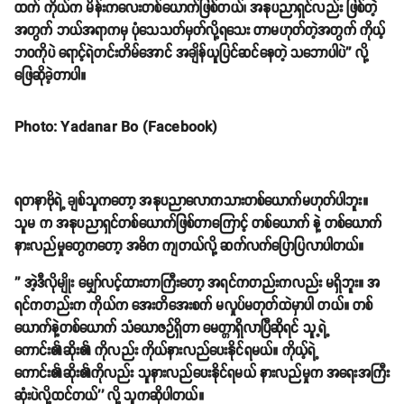
ထက် ကိုယ်က မိန်းကလေးတစ်ယောက်ဖြစ်တယ်၊ အနုပညာရှင်လည်း ဖြစ်တဲ့
အတွက် ဘယ်အရာကမှ ပုံသေသတ်မှတ်လို့ရသေး တာမဟုတ်တဲ့အတွက် ကိုယ့်
ဘဝကိုပဲ ရောင့်ရဲတင်းတိမ်အောင် အချိန်ယူပြင်ဆင်နေတဲ့ သဘောပါပဲ'' လို့
ဖြေဆိုခဲ့တာပါ။