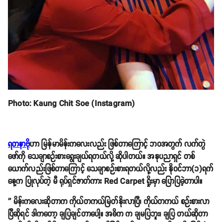
Photo: Kaung Chit Soe (Instagram)
ရတနာဗို
ဟာ မြန်မာမိန်းကလေးလည်း ဖြစ်တာကြောင့် ဘဝအတွက် လက်တွဲ
ဖော်ကို သေချာစဉ်းစားရွေးချယ်ရတယ်လို့ ဆိုပါတယ်။ အနုပညာရှင် တစ်
ယောက်လည်းဖြစ်တာကြောင့် သေချာစဉ်းစားရတယ်လို့လည်း နိုဝင်ဘာ(၁)ရက်
နေ့က ပြုလုပ်တဲ့ မီ ရုပ်ရှင်ဇာတ်ကား Red Carpet ရှိုးမှာ ပြောပြခဲ့တာပါ။
'' မိန်းကလေးဆိုတာက ကိုယ်တကယ်မြတ်နိုးလာပြီ၊ ကိုယ်တကယ် စဉ်းစားလာ
ပြီဆိုရင် ဒါကတော့ ချပြချင်တာပေါ့။ အဓိက က ချမပြဘူး၊ ချပြ တယ်ဆိုတာ