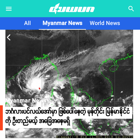
search
All
Myanmar News
World News
arrow_back_ios
Myanmar News
ဘင်္ဂလားပင်လယ်အော်မှာ ဖြစ်ပေါ်နေတဲ့ မုန်တိုင်း မြန်မာနိုင်ငံ
ကို ဦးတည်မယ့် အခြေအနေမရှိ