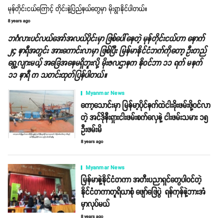
မုန်တိုင်းငယ်ကြောင့် တိုင်းနဲ့ပြည်နယ်တွေမှာ မိုးရွာနိုင်ပါတယ်။
8 years ago
ဘင်္ဂလားပင်လယ်အော်အလယ်ပိုင်းမှာ ဖြစ်ပေါ်နေတဲ့ မုန်တိုင်းငယ်ဟာ နောက်
၂၄ နာရီအတွင်း အားကောင်းလာမှာ ဖြစ်ပြီး မြန်မာနိုင်ငံဘက်ကိုတော့ ဦးတည်
ရွေ့လျားမယ့် အခြေအနေမရှိဘူးလို့ မိုးဇလဌာနက နိုဝင်ဘာ ၁၁ ရက် မနက်
၁၁ နာရီ က သတင်းထုတ်ပြန်ပါတယ်။
Myanmar News
ကော့သောင်းမှာ မြန်မာ့ပိုင်နက်ထဲငါးခိုးဖမ်းဖို့ဝင်လာ
တဲ့ အင်ဒိုနီးရှားငါးဖမ်းစက်လှေနဲ့ ငါးဖမ်းသမား ၁၅
ဦးဖမ်းမိ
8 years ago
Myanmar News
မြန်မာနဲ့နိုင်ငံတကာ အတီးပညာရှင်တွေပါဝင်တဲ့
နိုင်ငံတကာတူရိယာစုံ ဖျော်ဖြေပွဲ ရန်ကုန်နဲ့ဘားအံ
မှာလုပ်မယ်
8 years ago