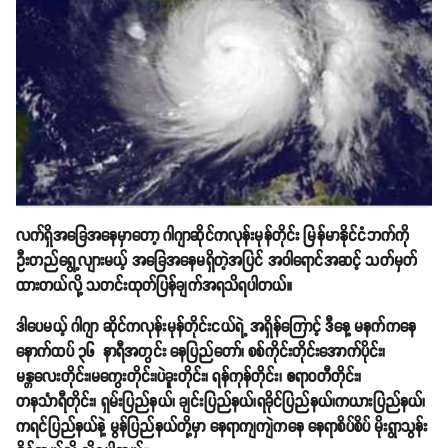
လက်ရှိအခြေအနေမှာတော့ ဂါဂျာဆိုင်ကလုန်းမုန်တိုင်း မြန်မာနိုင်ငံဘက်ကို
ဦးတည်ရွေ့လျားမယ့် အခြေအနေမရှိတဲ့အပြင် အဝါရောင်အဆင့် သတ်မှတ်
ထားတယ်လို့ သတင်းထုတ်ပြန်ချက်အရသိရပါတယ်။
ဒါပေမယ့် ဂါဂျာ ဆိုင်ကလုန်းမုန်တိုင်းငယ်ရဲ့ အရှိန်ကြောင့် ဒီနေ့ မနက်ကနေ
နောက်ထပ် ၃၆ နာရီအတွင်း နေပြည်တော်၊ စစ်ကိုင်းတိုင်းအောက်ပိုင်း၊
မန္တလေးတိုင်း၊မကွေးတိုင်း၊ပဲခူးတိုင်း၊ ရန်ကုန်တိုင်း၊ ဧရာဝတီတိုင်း၊
တနင်္သာရီတိုင်း၊ ရှမ်းပြည်နယ်၊ ချင်းပြည်နယ်၊ရခိုင်ပြည်နယ်၊ကယားပြည်နယ်၊
ကရင်ပြည်နယ်နဲ့ မွန်ပြည်နယ်တို့မှာ နေရာကျကျဲကနေ နေရာစိပ်စိပ် မိုးရွာသွန်း