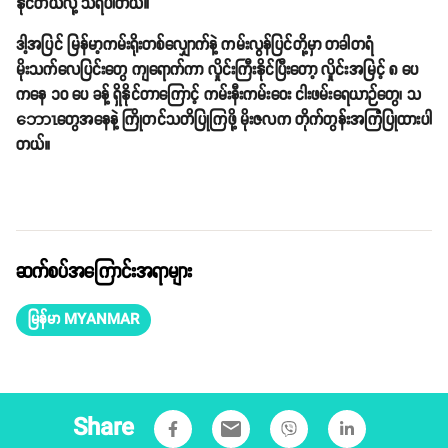
နိုင်တယ်လို့ သိရပါတယ်။
ဒါ့အပြင် မြန်မာ့ကမ်းရိုးတစ်လျှောက်နဲ့ ကမ်းလွန်ပြင်တို့မှာ တခါတရံ
မိုးသက်လေပြင်းတွေ ကျရောက်ကာ လှိုင်းကြီးနိုင်ပြီးတော့ လှိုင်းအမြင့် ၈ ပေ
ကနေ ၁၀ ပေ ခန့် ရှိနိုင်တာကြောင့် ကမ်းနီးကမ်းဝေး ငါးဖမ်းရေယာဉ်တွေ၊ သ
ဘောၤတွေအနေနဲ့ ကြိုတင်သတိပြုကြဖို့ မိုးဇလက တိုက်တွန်းအကြံပြုထားပါ
တယ်။
ဆက်စပ်အကြောင်းအရာများ
မြန်မာ MYANMAR
Share
email