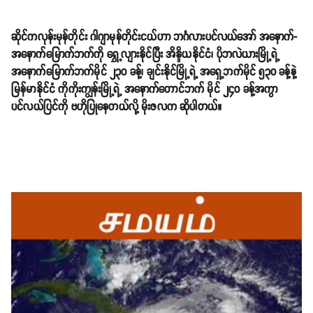
ဆိုင်ကလုန်းမုန်တိုင်း ဂါဂျာမုန်တိုင်းငယ်ဟာ ဘင်္ဂလားပင်လယ်အော် အနောက်-
အနောက်မြောက်ဘက်ကို ရွှေ့လျားနိုင်ပြီး အိန္ဒိယနိုင်ငံ၊ ပိုဘလဲယားမြို့ရဲ့
အနောက်မြောက်ဘက်မိုင် ၂၃၀ ခန့်၊ ချင်းနိုင်မြို့ရဲ့ အရှေ့ဘက်မိုင် ၅၃၀ ခန့်နဲ့
မြန်မာနိုင်ငံ ကိုကိုးကျွန်းမြို့ရဲ့ အနောက်တောင်ဘက် မိုင် ၂၄၀ ခန့်အကွာ
ပင်လယ်ပြင်ကို ဗဟိုပြုနေတယ်လို့ မိုးဇလက ဆိုပါတယ်။